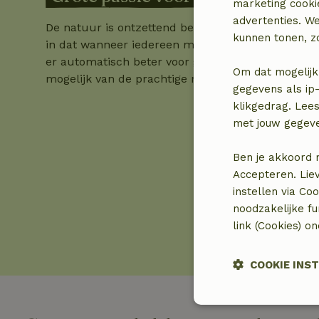
marketing cooki
advertenties. W
De natuur is ontzettend belangrijk voor ons. Wij g
kunnen tonen, zo
in dat wanneer iedereen meer tijd in de natuur d
er automatisch beter voor gaan zorgen. Dan kun
Om dat mogelijk
mogelijk van de prachtige natuur blijven genieten
gegevens als ip-
klikgedrag. Lees
met jouw gegev
Ben je akkoord 
Accepteren. Lie
instellen via Co
noodzakelijke f
link (Cookies) o
COOKIE INS
Strikt noodzak