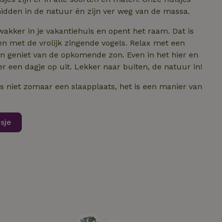
idden in de natuur én zijn ver weg van de massa.
 wakker in je vakantiehuis en opent het raam. Dat is
n met de vrolijk zingende vogels. Relax met een
 en geniet van de opkomende zon. Even in het hier en
er een dagje op uit. Lekker naar buiten, de natuur in!
ikersaanmelding en
s niet zomaar een slaapplaats, het is een manier van
sje
relatie tot
 de voorkeuren
g tot het gebruik
onthouden.
or de Cookie-
kievoorkeuren van
ookie-banner van
ijk om correct te
m de toestemming