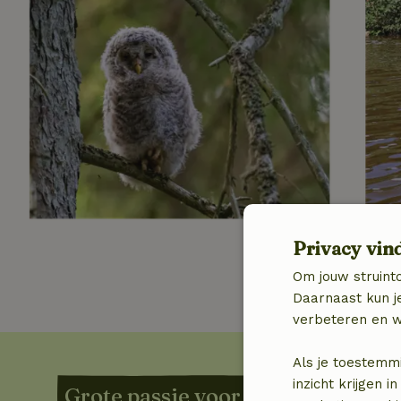
Privacy vin
Om jouw struinto
Daarnaast kun je
verbeteren en w
Als je toestemm
inzicht krijgen
Grote passie voor de natuur