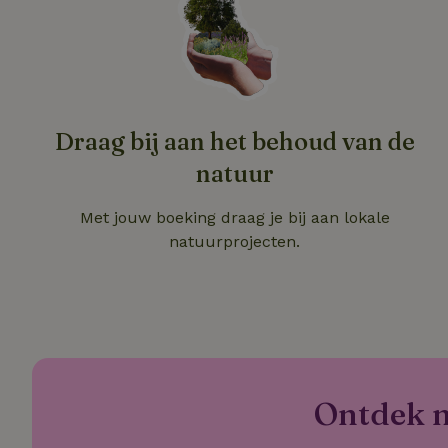
Draag bij aan het behoud van de
Naam
Naam
natuur
_nhft_user-creat
Naam
_ga
Met jouw boeking draag je bij aan lokale
FPID
_nhftconstraint_s
natuurprojecten.
lowest-price
_uetsid
_nhft_safety-depo
_ga_JRK1QL37RY
_uetvid
_nhftconstraint_p
policy
_ttp
Ontdek nó
_nhftconstraint_s
deposit-refund
uid