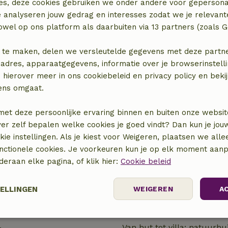
es, deze cookies gebruiken we onder andere voor gepersona
e analyseren jouw gedrag en interesses zodat we je relevant
eloven er sterk
wel op ons platform als daarbuiten via 13 partners (zoals G
oorbrengt, we
nen we zo lang
 te maken, delen we versleutelde gegevens met deze partners
.
adres, apparaatgegevens, informatie over je browserinstelli
 hierover meer in ons cookiebeleid en privacy policy en beki
ens omgaat.
met deze persoonlijke ervaring binnen en buiten onze websit
ver zelf bepalen welke cookies je goed vindt? Dan kun je jo
okie instellingen. Als je kiest voor Weigeren, plaatsen we alle
unctionele cookies. Je voorkeuren kun je op elk moment aanp
nderaan elke pagina, of klik hier:
Cookie beleid
TELLINGEN
WEIGEREN
A
elijk
Prestatie
Targeting
F
Van hut tot villa; natuurhu