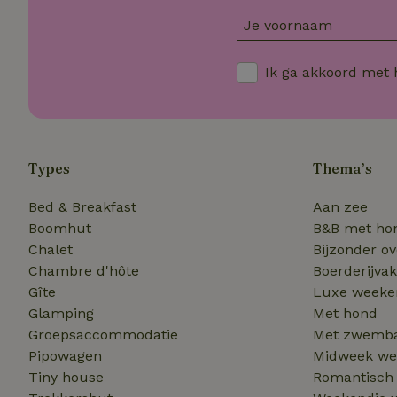
_ttp
Je voornaam
_nhft_privacy-pol
Ik ga akkoord met
FPAU
IDE
ar_debug
__Secure-
ROLLOUT_TOKEN
Types
Thema’s
_fbp
_nhftconstraint_
calendar
Bed & Breakfast
Aan zee
VISITOR_INFO1_LI
Boomhut
B&B met ho
_nhftconstraint_s
Chalet
Bijzonder o
group-locations
Chambre d'hôte
Boerderijvak
_cfuvid
Gîte
Luxe weeke
MUID
Glamping
Met hond
Groepsaccommodatie
Met zwemb
Pipowagen
Midweek we
Tiny house
Romantisch
_nhft_search-gro
locations