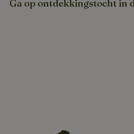
Ga op ontdekkingstocht in 
Strikt noodzakelijk
accountbeheer. De w
Naam
_pinterest_ct_ua
_tt_enable_cookie
CookieScriptCons
VISITOR_PRIVACY