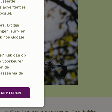
liseerde
e advertenties
oogle).
. Dit zijn
ngen, surf- en
jk hoe Google
e? Klik dan op
uw voorkeuren
en de
assen via de
CCEPTEREN
unctioneel
isjes zijn er in alle soorten en maten. Onze huisjes