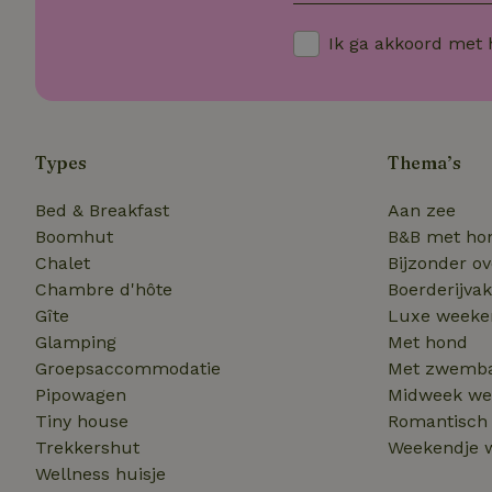
_nhft_privacy-pol
Ik ga akkoord met
FPAU
IDE
ar_debug
Types
Thema’s
__Secure-
ROLLOUT_TOKEN
_fbp
Bed & Breakfast
Aan zee
_nhftconstraint_
calendar
Boomhut
B&B met ho
VISITOR_INFO1_LI
Chalet
Bijzonder o
_nhftconstraint_s
Chambre d'hôte
Boerderijvak
group-locations
Gîte
Luxe weeke
_cfuvid
Glamping
Met hond
MUID
Groepsaccommodatie
Met zwemb
Pipowagen
Midweek we
Tiny house
Romantisch
Trekkershut
_nhft_search-gro
Weekendje 
locations
Wellness huisje
_gcl_au