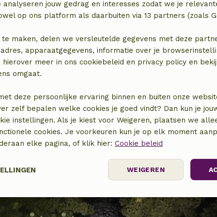
Bereik de juiste doelgroep
e analyseren jouw gedrag en interesses zodat we je relevant
wel op ons platform als daarbuiten via 13 partners (zoals G
Door deel uit te maken van een exclusief aanbod
bereik jij de juiste mensen.
 te maken, delen we versleutelde gegevens met deze partners
adres, apparaatgegevens, informatie over je browserinstelli
 hierover meer in ons cookiebeleid en privacy policy en beki
ens omgaat.
Meer informatie
met deze persoonlijke ervaring binnen en buiten onze websit
ver zelf bepalen welke cookies je goed vindt? Dan kun je jo
okie instellingen. Als je kiest voor Weigeren, plaatsen we alle
unctionele cookies. Je voorkeuren kun je op elk moment aanp
nderaan elke pagina, of klik hier:
Cookie beleid
TELLINGEN
WEIGEREN
A
men we
elijk
Prestatie
Targeting
F