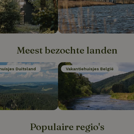
Meest bezochte landen
huisjes Duitsland
Vakantiehuisjes België
Populaire regio's