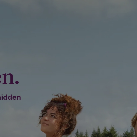
en.
midden