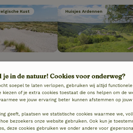
Belgische Kust
Huisjes Ardennen
Jouw plek verhuren?
d je in de natuur! Cookies voor onderweg?
cht soepel te laten verlopen, gebruiken wij altijd functionele
 kiezen of je extra cookies toestaat die ons helpen om de w
aarmee we jouw ervaring beter kunnen afstemmen op jouw 
ing geeft, plaatsen we statistische cookies waarmee we, vol
 in hoe bezoekers onze website gebruiken. Ook kun je toeste
es, deze cookies gebruiken we onder andere voor gepersona