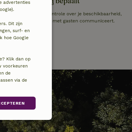
Jij bepaalt
e advertenties
oogle).
Houd de volledige controle over je beschikbaarheid,
tarieven en hoe jij met gasten communiceert.
. Dit zijn
ngen, surf- en
jk hoe Google
e? Klik dan op
uw voorkeuren
en de
assen via de
CCEPTEREN
unctioneel