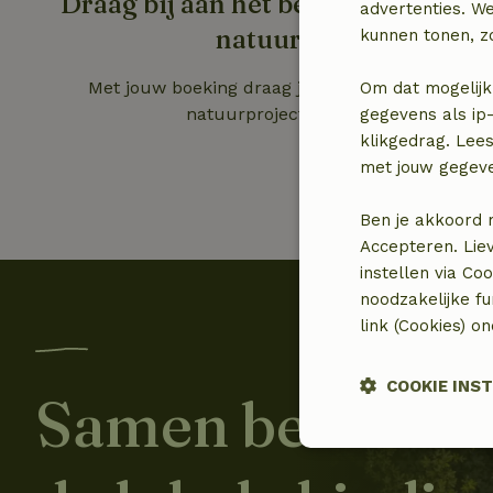
Draag bij aan het behoud van de
advertenties. W
natuur
kunnen tonen, zo
Met jouw boeking draag je bij aan lokale
Om dat mogelijk
natuurprojecten.
gegevens als ip-
klikgedrag. Lees
met jouw gegev
Ben je akkoord 
Accepteren. Lie
instellen via Co
noodzakelijke f
link (Cookies) o
COOKIE INS
Samen bescher
Strikt noodzak