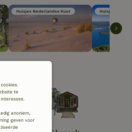
Huisjes Nederlandse Kust
Huisjes Eifel
 cookies.
ebsite te
interesses.
ledig anoniem,
mming geven voor
liseerde