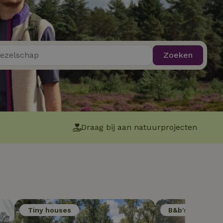
Zoeken
Draag bij aan natuurprojecten
Tiny houses
B&b's in de nat