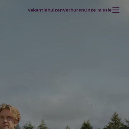
Vakantiehuizen
Verhuren
Onze missie