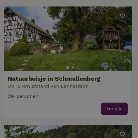
Functioneel
Strikt noodzakelijk
Prestatie
Targeting
Functioneel
Strikt noodzakelijke cookies maken de kernfunctionaliteiten
Natuurhuisje in Schmallenberg
van de website mogelijk, zoals gebruikersaanmelding en
accountbeheer. De website kan niet goed worden gebruikt
Op 12 km afstand van Lennestadt
zonder de strikt noodzakelijke cookies.
6 personen
Aanbieder
/
Naam
Vervaldatum
Om
Domein
bekijk
_pinterest_ct_ua
Pinterest Inc.
1 jaar
De
.ct.pinterest.com
wo
re
Pi
Ma