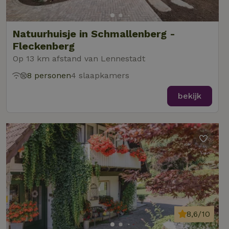
algemeen gebr
analyseservic
Google. Deze
cookie wordt
_nhft_safety-deposit-refund
www.natuurhuisje.be
Sess
gebruikt om u
Natuurhuisje in Schmallenberg -
gebruikers te
_uetsid
Microsoft
1 dag
Fleckenberg
onderscheide
Corporation
door een
.natuurhuisje.be
Op 13 km afstand van Lennestadt
willekeurig
gegenereerd
nummer toe t
8 personen
4 slaapkamers
wijzen als klan
Het is opgen
_nhftconstraint_privacy-
www.natuurhuisje.be
Sess
in elk
bekijk
policy
paginaverzoek
een site en w
_uetvid
Microsoft
1 jaar
gebruikt om
Corporation
bezoekers-, s
.natuurhuisje.be
en
_nhftconstraint_safety-
www.natuurhuisje.be
campagnegeg
Sess
deposit-refund
te berekenen 
de
analyserappor
van de site.
_ga_JRK1QL37RY
_nhft_privacy-policy
.natuurhuisje.be
www.natuurhuisje.be
1 jaar 1
Deze cookie w
Sess
maand
gebruikt door
uid
.criteo.com
1 jaar
Google Analyt
om de sessies
te behouden.
8,6/10
_ttp
FPAU
.tiktok.com
.natuurhuisje.be
3 maanden
Deze cookie w
3 maa