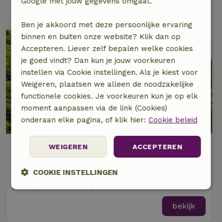
Google met jouw gegevens omgaat.
bekijk
Ben je akkoord met deze persoonlijke ervaring
binnen en buiten onze website? Klik dan op
Accepteren. Liever zelf bepalen welke cookies
je goed vindt? Dan kun je jouw voorkeuren
instellen via Cookie instellingen. Als je kiest voor
Weigeren, plaatsen we alleen de noodzakelijke
functionele cookies. Je voorkeuren kun je op elk
moment aanpassen via de link (Cookies)
onderaan elke pagina, of klik hier:
Cookie beleid
Natuurhuisje in Lennestadt-
WEIGEREN
ACCEPTEREN
Milchenbach
Op 10 km afstand van Lennestadt
COOKIE INSTELLINGEN
5 personen
2 slaapkamers
Strikt
Prestatie
Targeting
noodzakelijk
bekijk