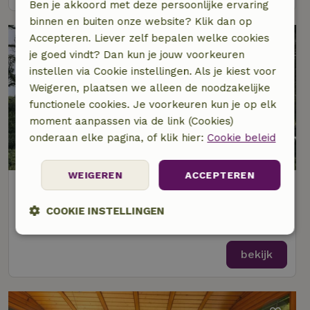
Ben je akkoord met deze persoonlijke ervaring
binnen en buiten onze website? Klik dan op
Accepteren. Liever zelf bepalen welke cookies
je goed vindt? Dan kun je jouw voorkeuren
instellen via Cookie instellingen. Als je kiest voor
Weigeren, plaatsen we alleen de noodzakelijke
functionele cookies. Je voorkeuren kun je op elk
moment aanpassen via de link (Cookies)
onderaan elke pagina, of klik hier:
Cookie beleid
8,5/10
WEIGEREN
ACCEPTEREN
Natuurhuisje in Waldbröl
Op 16 km afstand van Windeck
COOKIE INSTELLINGEN
4 personen
2 slaapkamers
Strikt
Prestatie
Targeting
noodzakelijk
bekijk
Functioneel