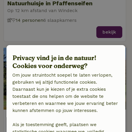
Natuurhuisje in Pfaffenseifen
Op 12 km afstand van Windeck
14 personen
6 slaapkamers
bekijk
Privacy vind je in de natuur!
Cookies voor onderweg?
Om jouw struintocht soepel te laten verlopen,
gebruiken wij altijd functionele cookies.
Daarnaast kun je kiezen of je extra cookies
toestaat die ons helpen om de website te
verbeteren en waarmee we jouw ervaring beter
kunnen afstemmen op jouw interesses.
Natuurhuisje in Hennef
Op 12 km afstand van Windeck
Als je toestemming geeft, plaatsen we
statistische cookies waarmee we, volledig