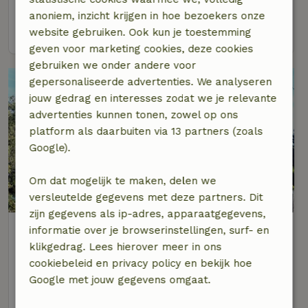
7 personen
4 slaapkamers
anoniem, inzicht krijgen in hoe bezoekers onze
bekijk
website gebruiken. Ook kun je toestemming
geven voor marketing cookies, deze cookies
gebruiken we onder andere voor
gepersonaliseerde advertenties. We analyseren
jouw gedrag en interesses zodat we je relevante
advertenties kunnen tonen, zowel op ons
platform als daarbuiten via 13 partners (zoals
Google).
Om dat mogelijk te maken, delen we
9,1/10
versleutelde gegevens met deze partners. Dit
zijn gegevens als ip-adres, apparaatgegevens,
Natuurhuisje in Nümbrecht
informatie over je browserinstellingen, surf- en
Op 15 km afstand van Windeck
klikgedrag. Lees hierover meer in ons
cookiebeleid en privacy policy en bekijk hoe
2 personen
1 slaapkamer
Google met jouw gegevens omgaat.
bekijk