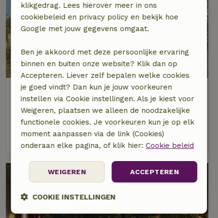
klikgedrag. Lees hierover meer in ons
cookiebeleid en privacy policy en bekijk hoe
Google met jouw gegevens omgaat.
Ben je akkoord met deze persoonlijke ervaring
binnen en buiten onze website? Klik dan op
Accepteren. Liever zelf bepalen welke cookies
je goed vindt? Dan kun je jouw voorkeuren
Natuurhuisje in stracca
instellen via Cookie instellingen. Als je kiest voor
Puglia, Italië
Weigeren, plaatsen we alleen de noodzakelijke
2 personen
1 slaapkamer
functionele cookies. Je voorkeuren kun je op elk
moment aanpassen via de link (Cookies)
bekijk
onderaan elke pagina, of klik hier:
Cookie beleid
WEIGEREN
ACCEPTEREN
COOKIE INSTELLINGEN
Strikt
Prestatie
Targeting