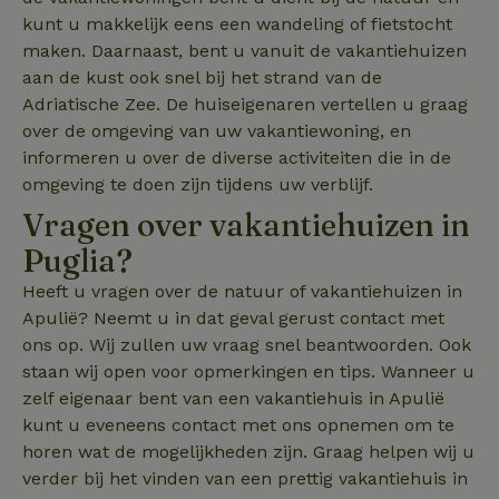
kunt u makkelijk eens een wandeling of fietstocht
nature_house_session
www.natuurhuisje.be
1 we
maken. Daarnaast, bent u vanuit de vakantiehuizen
_nhft_new-calendar
www.natuurhuisje.be
Sess
aan de kust ook snel bij het strand van de
_gcl_au
Google LLC
3 maanden
.natuurhuisje.be
Adriatische Zee. De huiseigenaren vertellen u graag
over de omgeving van uw vakantiewoning, en
informeren u over de diverse activiteiten die in de
omgeving te doen zijn tijdens uw verblijf.
_nhftconstraint_user-
www.natuurhuisje.be
Sess
Vragen over vakantiehuizen in
create-account
Puglia?
_pin_unauth
Pinterest Inc.
1 jaar
Heeft u vragen over de natuur of vakantiehuizen in
FPLC
.natuurhuisje.be
20 u
.natuurhuisje.be
Apulië? Neemt u in dat geval gerust contact met
ons op. Wij zullen uw vraag snel beantwoorden. Ook
staan wij open voor opmerkingen en tips. Wanneer u
zelf eigenaar bent van een vakantiehuis in Apulië
ttcsid_D3OACIBC77U816ERVJKG
.natuurhuisje.be
3 maanden
kunt u eveneens contact met ons opnemen om te
ttcsid
.natuurhuisje.be
3 maanden
horen wat de mogelijkheden zijn. Graag helpen wij u
verder bij het vinden van een prettig vakantiehuis in
YSC
Google LLC
Sessie
.youtube.com