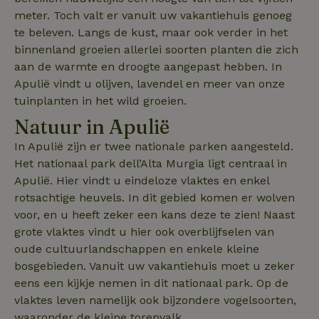
om de sessies
te behouden.
meter. Toch valt er vanuit uw vakantiehuis genoeg
te beleven. Langs de kust, maar ook verder in het
_ttp
FPAU
.tiktok.com
.natuurhuisje.be
3 maanden
Deze cookie w
3 maa
gebruikt om
binnenland groeien allerlei soorten planten die zich
gebruikersinte
en -gedrag op
aan de warmte en droogte aangepast hebben. In
website te vo
Apulië vindt u olijven, lavendel en meer van onze
voor siteprest
en gebruiksan
tuinplanten in het wild groeien.
Deze informat
wordt gebruik
Natuur in Apulië
de
gebruikerserv
IDE
Google LLC
1 jaar
te verbeteren
In Apulië zijn er twee nationale parken aangesteld.
.doubleclick.net
functionaliteit
Het nationaal park dell’Alta Murgia ligt centraal in
de website te
optimaliseren.
Apulië. Hier vindt u eindeloze vlaktes en enkel
_ttp
.natuurhuisje.be
3 maanden
Deze cookie w
rotsachtige heuvels. In dit gebied komen er wolven
_nhftconstraint_new-
www.natuurhuisje.be
gebruikt om
Sess
voor, en u heeft zeker een kans deze te zien! Naast
calendar
gebruikersinte
en -gedrag op
grote vlaktes vindt u hier ook overblijfselen van
website te vo
voor siteprest
oude cultuurlandschappen en enkele kleine
en gebruiksan
Deze informat
bosgebieden. Vanuit uw vakantiehuis moet u zeker
_nhftconstraint_search-
www.natuurhuisje.be
Sess
_fbp
Meta Platform
3 maanden
wordt gebruik
group-locations
Inc.
eens een kijkje nemen in dit nationaal park. Op de
de
.natuurhuisje.be
gebruikerserv
vlaktes leven namelijk ook bijzondere vogelsoorten,
te verbeteren
functionaliteit
waaronder de kleine torenvalk.