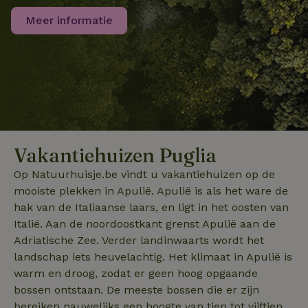
Google Univer
Analytics - wa
FPID
Google
1 jaar 1
Meer informatie
_nhftconstraint_search-
www.natuurhuisje.be
Sess
belangrijke u
.natuurhuisje.be
maand
lowest-price
is van de mee
algemeen gebr
analyseservic
Google. Deze
cookie wordt
_nhft_safety-deposit-refund
www.natuurhuisje.be
Sess
gebruikt om u
gebruikers te
_uetsid
Microsoft
1 dag
onderscheide
Corporation
door een
.natuurhuisje.be
willekeurig
gegenereerd
nummer toe t
wijzen als klan
Vakantiehuizen Puglia
Het is opgen
_nhftconstraint_privacy-
www.natuurhuisje.be
Sess
in elk
Op Natuurhuisje.be vindt u vakantiehuizen op de
policy
paginaverzoek
een site en w
mooiste plekken in Apulië. Apulië is als het ware de
_uetvid
Microsoft
1 jaar
gebruikt om
Corporation
bezoekers-, s
hak van de Italiaanse laars, en ligt in het oosten van
.natuurhuisje.be
en
Italië. Aan de noordoostkant grenst Apulië aan de
_nhftconstraint_safety-
www.natuurhuisje.be
campagnegeg
Sess
deposit-refund
te berekenen 
Adriatische Zee. Verder landinwaarts wordt het
de
analyserappor
landschap iets heuvelachtig. Het klimaat in Apulië is
van de site.
warm en droog, zodat er geen hoog opgaande
_ga_JRK1QL37RY
_nhft_privacy-policy
.natuurhuisje.be
www.natuurhuisje.be
1 jaar 1
Deze cookie w
Sess
bossen ontstaan. De meeste bossen die er zijn
maand
gebruikt door
uid
.criteo.com
1 jaar
Google Analyt
bereiken nauwelijks een hoogte van tien tot vijftien