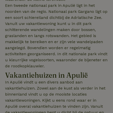
de website te
_cfuvid
.challenges.cloudflare.com
Sess
Een tweede nationaal park in Apulië ligt in het
optimaliseren.
noorden van de regio. Nationaal park Gargano ligt op
ar_debug
.pinterest.com
1 jaar
Dit cookie wor
VISITOR_INFO1_LIVE
Google LLC
5 maanden
gebruikt voor 
een soort schiereiland dichtbij de Adriatische Zee.
.youtube.com
4 weken
oplossen van
Vanuit uw vakantiewoning kunt u in dit park
problemen en
analytische
schitterende wandelingen maken door bossen,
doeleinden,
bedoeld om f
graslanden en langs rotswanden. Het gebied is
op te sporen 
diensten te
makkelijk te bereiken en er zijn vele wandelpaden
verbeteren do
aangelegd. Bovendien worden er regelmatig
inzicht te gev
hoe de websit
activiteiten georganiseerd. In dit nationale park vindt
functioneert.
_nhft_search-group-
www.natuurhuisje.be
Sess
locations
u kleurrijke vogelsoorten, waaronder de bijeneter en
__Secure-
.youtube.com
5 maanden
Dit is een int
de roodkopklauwier.
ROLLOUT_TOKEN
4 weken
cookie die do
MUID
Microsoft
1 jaar
Google wordt
Corporation
Vakantiehuizen in Apulië
gebruikt om
.bing.com
geleidelijke uit
van nieuwe
In Apulië vindt u een divers aanbod aan
functionaliteit
A/B-testen te
_nhft_open-gds-onboarding
www.natuurhuisje.be
Sess
vakantiehuizen. Zowel aan de kust als verder in het
beheren
binnenland vindt u op de mooiste locaties
vakantiewoningen. Kijkt u eens rond waar er in
Apulië overal vakantiehuizen te vinden zijn. Vanuit
de vakantiewoningen bent u dicht bij de natuur en