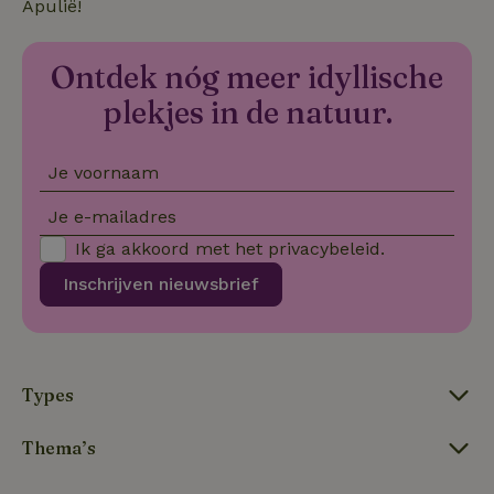
Apulië!
Ontdek nóg meer idyllische
_nhftconstraint_search-
www.natuurhuisje.be
Sess
plekjes in de natuur.
geo-json
Je voornaam
_nhftconstraint_translations
www.natuurhuisje.be
Sess
Je e-mailadres
Ik ga akkoord met het
privacybeleid
.
Inschrijven nieuwsbrief
_nhft_translations
www.natuurhuisje.be
Sess
Types
_nhft_term-search
www.natuurhuisje.be
Sess
Thema’s