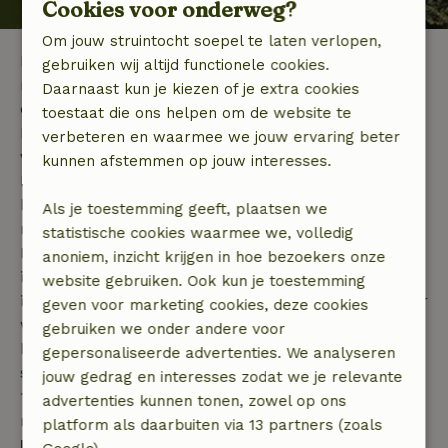
Cookies voor onderweg?
Om jouw struintocht soepel te laten verlopen,
De regio Burgenland in Oostenrijk is een natuurrijke
gebruiken wij altijd functionele cookies.
regio in het oosten van Oostenrijk. De regio omvat
Daarnaast kun je kiezen of je extra cookies
een strook van noord naar zuid tegen de grens met
toestaat die ons helpen om de website te
Hongarije. Op natuurhuisje.be vindt u de mooiste
verbeteren en waarmee we jouw ervaring beter
vakantiehuizen in of dichtbij de natuur. In
kunnen afstemmen op jouw interesses.
Burgenland zijn er prachtige uitgestrekte
bosgebieden te vinden, maar ook bijzondere
Als je toestemming geeft, plaatsen we
natuurrijke meren, zoals in het nationaal park
statistische cookies waarmee we, volledig
Neusiedler See-Seewinkel. Vanuit uw vakantiehuis
anoniem, inzicht krijgen in hoe bezoekers onze
in Burgenland kunt u daarnaast ook enkele
website gebruiken. Ook kun je toestemming
interessante steden bezoeken. Zo ligt Wenen niet ver
geven voor marketing cookies, deze cookies
weg, en kunt u deze stad makkelijk binnen één dag
gebruiken we onder andere voor
bezoeken. In Burgenland zelf zijn er geen grotere
gepersonaliseerde advertenties. We analyseren
steden. De hoofdstad, Eisenstadt, heeft ongeveer
jouw gedrag en interesses zodat we je relevante
13.000 inwoners, en is daarmee de kleinste
advertenties kunnen tonen, zowel op ons
regiohoofdstad van Oostenrijk.
platform als daarbuiten via 13 partners (zoals
Natuur in Burgenland