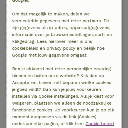
Google).
Burgenland kent een bijzonder fraai landschap. Over
het algemeen is het landschap heuvelachtig en
Om dat mogelijk te maken, delen we
bedekt met uitgestrekte bossen. De bossen worden
versleutelde gegevens met deze partners. Dit
onderbroken door kleine dorpjes, kleinschalige
zijn gegevens als ip-adres, apparaatgegevens,
landbouw of graslanden. In de bossen stromen veel
informatie over je browserinstellingen, surf- en
beken die hun eigen bijzondere planten en dieren
klikgedrag. Lees hierover meer in ons
herbergen. De natuurrijke omgeving maakt dat u
cookiebeleid en privacy policy en bekijk hoe
vanuit uw vakantiewoning prachtige wandelingen
Google met jouw gegevens omgaat.
over de heuvels kunt maken.
Vanuit uw vakantiehuis moet u zeker het nationaal
Ben je akkoord met deze persoonlijke ervaring
park Neusiedler See-Seewinkel bezoeken, in het
binnen en buiten onze website? Klik dan op
noorden van Burgenland. Het landschap in dit
Accepteren. Liever zelf bepalen welke cookies
nationaal park heeft een heel ander gezicht als in de
je goed vindt? Dan kun je jouw voorkeuren
rest van Burgenland. In het nationaal park vindt u
instellen via Cookie instellingen. Als je kiest voor
verschillende meren, waarvan het Neusiedler meer
Weigeren, plaatsen we alleen de noodzakelijke
verreweg het grootste is. De meren zijn ondiep en
functionele cookies. Je voorkeuren kun je op elk
worden omgeven door riet, waardoor ze
moment aanpassen via de link (Cookies)
aantrekkelijk zijn voor veel soorten vogels. Er zijn in
onderaan elke pagina, of klik hier:
Cookie beleid