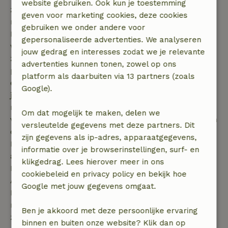
website gebruiken. Ook kun je toestemming
zowel op het strand als in één van de nabijgelegen
geven voor marketing cookies, deze cookies
natuurgebieden.
gebruiken we onder andere voor
Er zijn diverse natuurparken in Emilia Romagna
gepersonaliseerde advertenties. We analyseren
waarin je de rust en ruimte van de regio op kunt
jouw gedrag en interesses zodat we je relevante
zoeken. Natuurpark van Carné is een van deze
advertenties kunnen tonen, zowel op ons
parken en vormt met de vele grotten en kloofdalen
platform als daarbuiten via 13 partners (zoals
een ruig contrast met de zonnebloemvelden, terwijl
Google).
je bij hoogParmadal en Cedradal een natuurpark
met honderd meren en een rijke flora en fauna
Om dat mogelijk te maken, delen we
vindt. Hier leven onder andere wolven, otters, vossen
versleutelde gegevens met deze partners. Dit
en wilde zwijnen.
zijn gegevens als ip-adres, apparaatgegevens,
In het zuidoosten van Emilia-Romagna staan de
informatie over je browserinstellingen, surf- en
agriturismo in een totaal ander soort landschap.
klikgedrag. Lees hierover meer in ons
Hier ligt namelijk het noordelijke gedeelte van de
cookiebeleid en privacy policy en bekijk hoe
Apennijnen. In dit gebied ligt ook het nationaal park
Google met jouw gegevens omgaat.
Foreste Casentiensi, een park met een omvang van
meer dan 36000 hectare. Het landschap kenmerkt
Ben je akkoord met deze persoonlijke ervaring
zich door smalle valleien, steile bergen, rotswanden
binnen en buiten onze website? Klik dan op