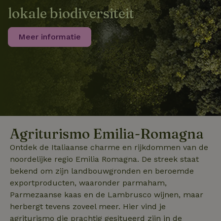
lokale biodiversiteit
Meer informatie
Agriturismo Emilia-Romagna
Ontdek de Italiaanse charme en rijkdommen van de
noordelijke regio Emilia Romagna. De streek staat
bekend om zijn landbouwgronden en beroemde
exportproducten, waaronder parmaham,
Parmezaanse kaas en de Lambrusco wijnen, maar
herbergt tevens zoveel meer. Hier vind je
agriturismo die prachtig gesitueerd zijn in de