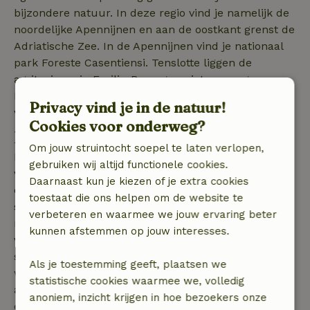
bijzondere natuur. In deze regio vind je namelijk de
noordelijke Apennijnen en aan de oostkant grenst de
Adriatische Zee. In de Apennijnen vind je nationaal
park Foreste Casentiensi. Tenslotte liggen de
agriturismo in Emilia-Romagna niet ver weg van
Milaan of San Marino, zodat er ook op cultureel vlak
Privacy vind je in de natuur!
van alles te beleven valt.
Cookies voor onderweg?
Natuur in Emilia-Romagna
Om jouw struintocht soepel te laten verlopen,
Emilia-Romagna is een diverse regio. Langs de kust
gebruiken wij altijd functionele cookies.
van de Adriatische Zee vind je vakantiehuizen die in
Daarnaast kun je kiezen of je extra cookies
een fraai landschap staan. Langs de kustlijn vind je
toestaat die ons helpen om de website te
stranden, maar ook bosgebieden, moerassen en
verbeteren en waarmee we jouw ervaring beter
meren. De moerasgebieden zijn populaire
kunnen afstemmen op jouw interesses.
vogelgebieden. Hier broeden er veel meeuwen en
sterns en kun je vele soorten steltlopers aantreffen,
Als je toestemming geeft, plaatsen we
waaronder de steltkluut. Een verblijf in een
statistische cookies waarmee we, volledig
agriturismo aan de kustlijn van Emilia-Romagna is
anoniem, inzicht krijgen in hoe bezoekers onze
een ideale plek om helemaal tot rust te komen,