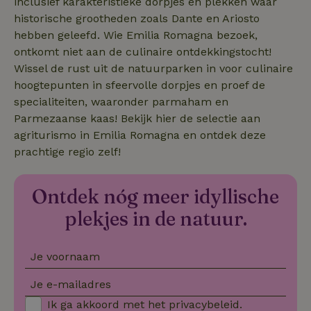
inclusief karakteristieke dorpjes en plekken waar
historische grootheden zoals Dante en Ariosto
hebben geleefd. Wie Emilia Romagna bezoek,
ontkomt niet aan de culinaire ontdekkingstocht!
Strikt noodzakelijk
Prestatie
Targeting
Wissel de rust uit de natuurparken in voor culinaire
hoogtepunten in sfeervolle dorpjes en proef de
Functioneel
specialiteiten, waaronder parmaham en
Strikt noodzakelijke cookies maken de kernfunctionaliteiten
Parmezaanse kaas! Bekijk hier de selectie aan
van de website mogelijk, zoals gebruikersaanmelding en
accountbeheer. De website kan niet goed worden gebruikt
agriturismo in Emilia Romagna en ontdek deze
zonder de strikt noodzakelijke cookies.
prachtige regio zelf!
Aanbieder
/
Naam
Vervaldatum
Om
Domein
Ontdek nóg meer idyllische
_pinterest_ct_ua
Pinterest Inc.
1 jaar
De
.ct.pinterest.com
wo
plekjes in de natuur.
re
Pi
Ma
_tt_enable_cookie
.natuurhuisje.be
3 maanden
De
Je voornaam
wo
o
Je e-mailadres
vo
de
be
Ik ga akkoord met het
privacybeleid
.