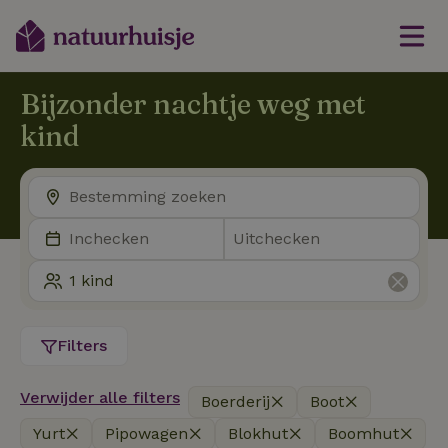
Bijzonder nachtje weg met
kind
Filters
Verwijder alle filters
Boerderij
Boot
Yurt
Pipowagen
Blokhut
Boomhut