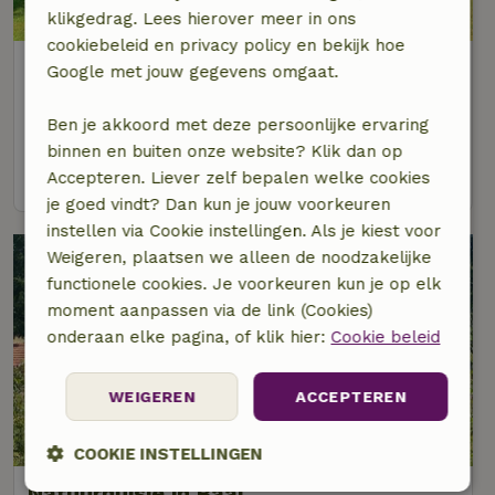
klikgedrag. Lees hierover meer in ons
cookiebeleid en privacy policy en bekijk hoe
Natuurhuisje in Ramsberg
Google met jouw gegevens omgaat.
Midden-Zweden, Zweden
Ben je akkoord met deze persoonlijke ervaring
2 personen
binnen en buiten onze website? Klik dan op
bekijk
Accepteren. Liever zelf bepalen welke cookies
je goed vindt? Dan kun je jouw voorkeuren
instellen via Cookie instellingen. Als je kiest voor
Weigeren, plaatsen we alleen de noodzakelijke
functionele cookies. Je voorkeuren kun je op elk
moment aanpassen via de link (Cookies)
onderaan elke pagina, of klik hier:
Cookie beleid
WEIGEREN
ACCEPTEREN
COOKIE INSTELLINGEN
Natuurhuisje in Baal