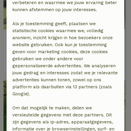
verbeteren en waarmee we jouw ervaring beter
kunnen afstemmen op jouw interesses.
Als je toestemming geeft, plaatsen we
statistische cookies waarmee we, volledig
Natuurhuisje in Garmerwolde
anoniem, inzicht krijgen in hoe bezoekers onze
Groningen, Nederland
website gebruiken. Ook kun je toestemming
geven voor marketing cookies, deze cookies
2 personen
1 slaapkamer
gebruiken we onder andere voor
bekijk
gepersonaliseerde advertenties. We analyseren
jouw gedrag en interesses zodat we je relevante
advertenties kunnen tonen, zowel op ons
platform als daarbuiten via 13 partners (zoals
Google).
Om dat mogelijk te maken, delen we
versleutelde gegevens met deze partners. Dit
zijn gegevens als ip-adres, apparaatgegevens,
informatie over je browserinstellingen, surf- en