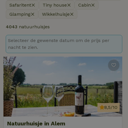
Safaritent
Tiny house
Cabin
Glamping
Wikkelhuisje
4043
natuurhuisjes
Selecteer de gewenste datum om de prijs per
nacht te zien.
8,5/10
Natuurhuisje in Alem