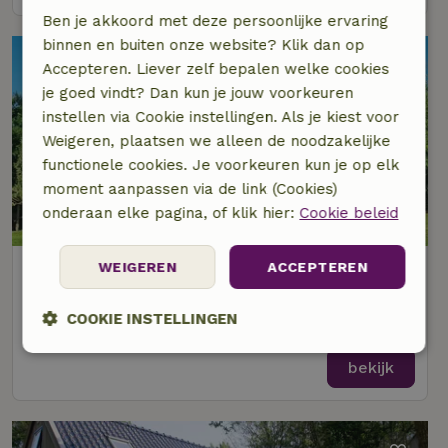
Ben je akkoord met deze persoonlijke ervaring
binnen en buiten onze website? Klik dan op
Accepteren. Liever zelf bepalen welke cookies
je goed vindt? Dan kun je jouw voorkeuren
instellen via Cookie instellingen. Als je kiest voor
Weigeren, plaatsen we alleen de noodzakelijke
functionele cookies. Je voorkeuren kun je op elk
moment aanpassen via de link (Cookies)
9/10
onderaan elke pagina, of klik hier:
Cookie beleid
Natuurhuisje in Balkbrug
WEIGEREN
ACCEPTEREN
Op 2 km afstand van Balkbrug
COOKIE INSTELLINGEN
2 personen
1 slaapkamer
Strikt
Prestatie
Targeting
bekijk
noodzakelijk