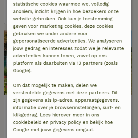
2 personen
1 slaapkamer
statistische cookies waarmee we, volledig
anoniem, inzicht krijgen in hoe bezoekers onze
bekijk
website gebruiken. Ook kun je toestemming
geven voor marketing cookies, deze cookies
gebruiken we onder andere voor
gepersonaliseerde advertenties. We analyseren
jouw gedrag en interesses zodat we je relevante
advertenties kunnen tonen, zowel op ons
platform als daarbuiten via 13 partners (zoals
Google).
8,8/10
Om dat mogelijk te maken, delen we
versleutelde gegevens met deze partners. Dit
zijn gegevens als ip-adres, apparaatgegevens,
Natuurhuisje in Balkbrug
informatie over je browserinstellingen, surf- en
Op 2 km afstand van Balkbrug
klikgedrag. Lees hierover meer in ons
2 personen
1 slaapkamer
cookiebeleid en privacy policy en bekijk hoe
Google met jouw gegevens omgaat.
bekijk