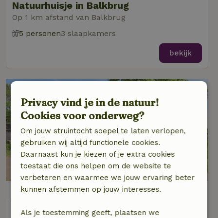
Natuurhuisje in Balkbrug
Op 1 km afstand van Balkbrug
5 personen
3 slaapkamers
bekijk
Privacy vind je in de natuur!
Cookies voor onderweg?
Om jouw struintocht soepel te laten verlopen,
gebruiken wij altijd functionele cookies.
Daarnaast kun je kiezen of je extra cookies
8,8/10
toestaat die ons helpen om de website te
verbeteren en waarmee we jouw ervaring beter
kunnen afstemmen op jouw interesses.
Natuurhuisje in Balkbrug
Op 2 km afstand van Balkbrug
Als je toestemming geeft, plaatsen we