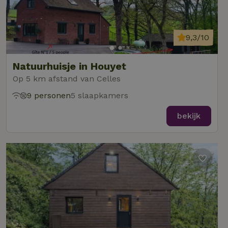
9,3/10
Natuurhuisje in Houyet
Op 5 km afstand van Celles
9 personen
5 slaapkamers
bekijk