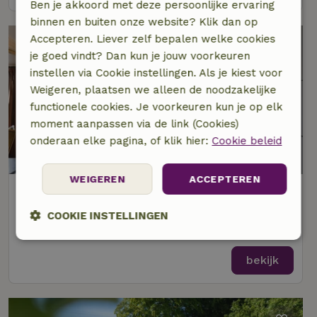
Ben je akkoord met deze persoonlijke ervaring
binnen en buiten onze website? Klik dan op
Accepteren. Liever zelf bepalen welke cookies
je goed vindt? Dan kun je jouw voorkeuren
instellen via Cookie instellingen. Als je kiest voor
Weigeren, plaatsen we alleen de noodzakelijke
functionele cookies. Je voorkeuren kun je op elk
moment aanpassen via de link (Cookies)
onderaan elke pagina, of klik hier:
Cookie beleid
WEIGEREN
ACCEPTEREN
Natuurhuisje in Ciney
Op 10 km afstand van Celles
COOKIE INSTELLINGEN
8 personen
4 slaapkamers
Strikt
Prestatie
Targeting
noodzakelijk
bekijk
Functioneel