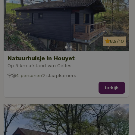
8,9/10
Natuurhuisje in Houyet
Op 5 km afstand van Celles
4 personen
2 slaapkamers
bekijk