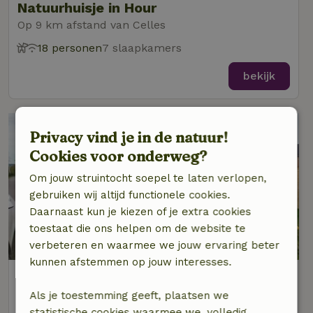
Natuurhuisje in Hour
Op 9 km afstand van Celles
18 personen
7 slaapkamers
bekijk
Privacy vind je in de natuur!
Cookies voor onderweg?
Om jouw struintocht soepel te laten verlopen,
gebruiken wij altijd functionele cookies.
Daarnaast kun je kiezen of je extra cookies
toestaat die ons helpen om de website te
verbeteren en waarmee we jouw ervaring beter
kunnen afstemmen op jouw interesses.
Natuurhuisje in Houyet
Op 9 km afstand van Celles
Als je toestemming geeft, plaatsen we
statistische cookies waarmee we, volledig