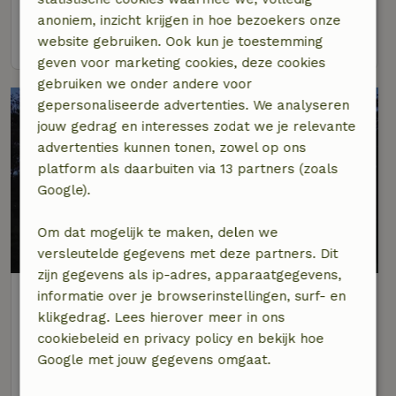
7 personen
2 slaapkamers
anoniem, inzicht krijgen in hoe bezoekers onze
bekijk
website gebruiken. Ook kun je toestemming
geven voor marketing cookies, deze cookies
gebruiken we onder andere voor
gepersonaliseerde advertenties. We analyseren
jouw gedrag en interesses zodat we je relevante
advertenties kunnen tonen, zowel op ons
platform als daarbuiten via 13 partners (zoals
Google).
Om dat mogelijk te maken, delen we
versleutelde gegevens met deze partners. Dit
zijn gegevens als ip-adres, apparaatgegevens,
Natuurhuisje in Finnevaux
informatie over je browserinstellingen, surf- en
Op 9 km afstand van Celles
klikgedrag. Lees hierover meer in ons
cookiebeleid en privacy policy en bekijk hoe
10 personen
5 slaapkamers
Google met jouw gegevens omgaat.
bekijk