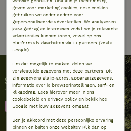
website gebruiken. Ook kun je toestemming
gebruik de flexibele datum selectie.
geven voor marketing cookies, deze cookies
gebruiken we onder andere voor
gepersonaliseerde advertenties. We analyseren
1 van 1
jouw gedrag en interesses zodat we je relevante
advertenties kunnen tonen, zowel op ons
platform als daarbuiten via 13 partners (zoals
Google).
Om dat mogelijk te maken, delen we
versleutelde gegevens met deze partners. Dit
zijn gegevens als ip-adres, apparaatgegevens,
Samen beschermen we de
informatie over je browserinstellingen, surf- en
lokale biodiversiteit
klikgedrag. Lees hierover meer in ons
cookiebeleid en privacy policy en bekijk hoe
Google met jouw gegevens omgaat.
Meer informatie
Ben je akkoord met deze persoonlijke ervaring
binnen en buiten onze website? Klik dan op