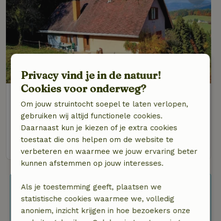
Privacy vind je in de natuur!
Cookies voor onderweg?
Natuurhuisje in Geistthal-Södingberg
Om jouw struintocht soepel te laten verlopen,
Op 28 km afstand van Eberau
gebruiken wij altijd functionele cookies.
4 personen
2 slaapkamers
Daarnaast kun je kiezen of je extra cookies
toestaat die ons helpen om de website te
bekijk
verbeteren en waarmee we jouw ervaring beter
kunnen afstemmen op jouw interesses.
Als je toestemming geeft, plaatsen we
Meer natuurhuisjes zoeken
statistische cookies waarmee we, volledig
Ben je flexibel en op zoek naar meer
anoniem, inzicht krijgen in hoe bezoekers onze
resultaten? Pas dan je filters aan of