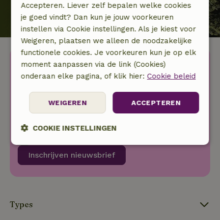
Accepteren. Liever zelf bepalen welke cookies
je goed vindt? Dan kun je jouw voorkeuren
instellen via Cookie instellingen. Als je kiest voor
Weigeren, plaatsen we alleen de noodzakelijke
functionele cookies. Je voorkeuren kun je op elk
Ontdek nóg meer idyllische
moment aanpassen via de link (Cookies)
plekjes in de natuur.
onderaan elke pagina, of klik hier:
Cookie beleid
WEIGEREN
ACCEPTEREN
Je voornaam
Je e-mailadres
COOKIE INSTELLINGEN
Ik ga akkoord met het
privacybeleid
.
Strikt
Prestatie
Targeting
Inschrijven nieuwsbrief
noodzakelijk
Functioneel
Types