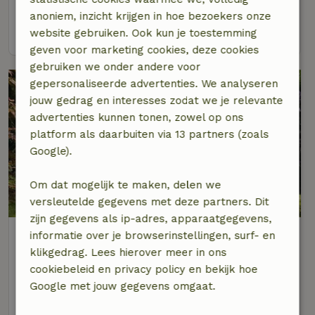
4 personen
2 slaapkamers
anoniem, inzicht krijgen in hoe bezoekers onze
bekijk
website gebruiken. Ook kun je toestemming
geven voor marketing cookies, deze cookies
gebruiken we onder andere voor
gepersonaliseerde advertenties. We analyseren
jouw gedrag en interesses zodat we je relevante
advertenties kunnen tonen, zowel op ons
platform als daarbuiten via 13 partners (zoals
Google).
Om dat mogelijk te maken, delen we
9,2/10
versleutelde gegevens met deze partners. Dit
zijn gegevens als ip-adres, apparaatgegevens,
Natuurhuisje in Leersum
informatie over je browserinstellingen, surf- en
Op 6 km afstand van Eck en Wiel
klikgedrag. Lees hierover meer in ons
cookiebeleid en privacy policy en bekijk hoe
3 personen
2 slaapkamers
Google met jouw gegevens omgaat.
bekijk