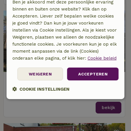
Ben je akkoord met deze persoonlijke ervaring
binnen en buiten onze website? Klik dan op
Accepteren. Liever zelf bepalen welke cookies
je goed vindt? Dan kun je jouw voorkeuren
instellen via Cookie instellingen. Als je kiest voor
Weigeren, plaatsen we alleen de noodzakelijke
functionele cookies. Je voorkeuren kun je op elk
moment aanpassen via de link (Cookies)
onderaan elke pagina, of klik hier:
Cookie beleid
9,2/10
WEIGEREN
ACCEPTEREN
Natuurhuisje in Leersum
Op 6 km afstand van Eck en Wiel
COOKIE INSTELLINGEN
2 personen
2 slaapkamers
Strikt
Prestatie
Targeting
noodzakelijk
bekijk
Functioneel