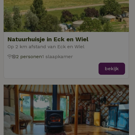
Natuurhuisje in Eck en Wiel
Op 2 km afstand van Eck en Wiel
2 personen
1 slaapkamer
bekijk