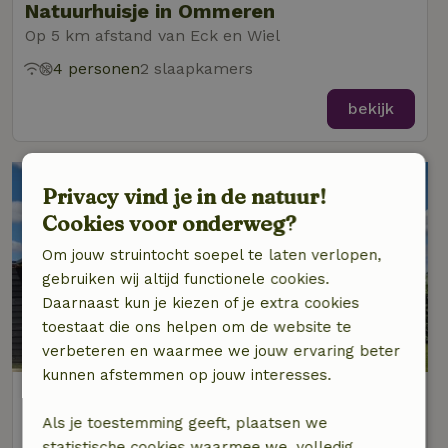
Natuurhuisje in Ommeren
Op 5 km afstand van Eck en Wiel
4 personen
2 slaapkamers
bekijk
Privacy vind je in de natuur!
Cookies voor onderweg?
Om jouw struintocht soepel te laten verlopen,
gebruiken wij altijd functionele cookies.
Daarnaast kun je kiezen of je extra cookies
toestaat die ons helpen om de website te
8,9/10
verbeteren en waarmee we jouw ervaring beter
kunnen afstemmen op jouw interesses.
Natuurhuisje in Ommeren
Op 5 km afstand van Eck en Wiel
Als je toestemming geeft, plaatsen we
statistische cookies waarmee we, volledig