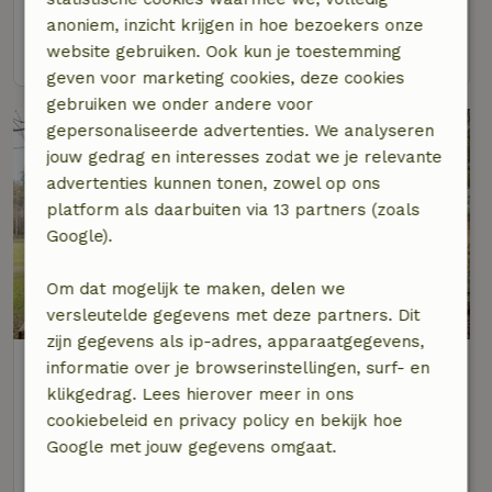
2 personen
1 slaapkamer
anoniem, inzicht krijgen in hoe bezoekers onze
bekijk
website gebruiken. Ook kun je toestemming
geven voor marketing cookies, deze cookies
gebruiken we onder andere voor
gepersonaliseerde advertenties. We analyseren
jouw gedrag en interesses zodat we je relevante
advertenties kunnen tonen, zowel op ons
platform als daarbuiten via 13 partners (zoals
Google).
Om dat mogelijk te maken, delen we
versleutelde gegevens met deze partners. Dit
zijn gegevens als ip-adres, apparaatgegevens,
Natuurhuisje in Elspeet
informatie over je browserinstellingen, surf- en
Op 2 km afstand van Elspeet
klikgedrag. Lees hierover meer in ons
cookiebeleid en privacy policy en bekijk hoe
2 personen
1 slaapkamer
Google met jouw gegevens omgaat.
bekijk