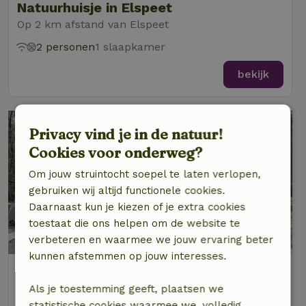
Natuurhuisje in Elspeet
Op 2 km afstand van Elspeet
2 personen
1 slaapkamer
bekijk
Privacy vind je in de natuur!
Cookies voor onderweg?
Om jouw struintocht soepel te laten verlopen,
gebruiken wij altijd functionele cookies.
Daarnaast kun je kiezen of je extra cookies
toestaat die ons helpen om de website te
verbeteren en waarmee we jouw ervaring beter
kunnen afstemmen op jouw interesses.
Natuurhuisje in Elspeet
Op 2 km afstand van Elspeet
Als je toestemming geeft, plaatsen we
statistische cookies waarmee we, volledig