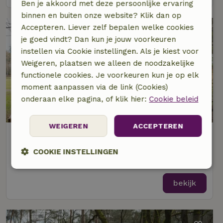
Ben je akkoord met deze persoonlijke ervaring
binnen en buiten onze website? Klik dan op
Accepteren. Liever zelf bepalen welke cookies
je goed vindt? Dan kun je jouw voorkeuren
instellen via Cookie instellingen. Als je kiest voor
Weigeren, plaatsen we alleen de noodzakelijke
functionele cookies. Je voorkeuren kun je op elk
moment aanpassen via de link (Cookies)
onderaan elke pagina, of klik hier:
Cookie beleid
WEIGEREN
ACCEPTEREN
Natuurhuisje in Elspeet
Op 2 km afstand van Elspeet
COOKIE INSTELLINGEN
2 personen
1 slaapkamer
Strikt
Prestatie
Targeting
noodzakelijk
bekijk
Functioneel