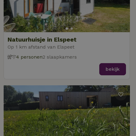
Natuurhuisje in Elspeet
Op 1 km afstand van Elspeet
4 personen
2 slaapkamers
bekijk