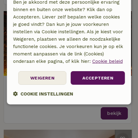
Ben je akkoord met deze persoonlijke ervaring
binnen en buiten onze website? Klik dan op
Accepteren. Liever zelf bepalen welke cookies
je goed vindt? Dan kun je jouw voorkeuren
instellen via Cookie instellingen. Als je kiest voor
Weigeren, plaatsen we alleen de noodzakelijke
functionele cookies. Je voorkeuren kun je op elk
moment aanpassen via de link (Cookies)
onderaan elke pagina, of klik hier:
Cookie beleid
9,3/10
WEIGEREN
ACCEPTEREN
Natuurhuisje in Profondeville
Op 14 km afstand van Gesves
COOKIE INSTELLINGEN
2 personen
1 slaapkamer
Strikt
Prestatie
Targeting
noodzakelijk
bekijk
Functioneel