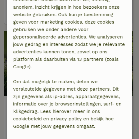
6 personen
3 slaapkamers
anoniem, inzicht krijgen in hoe bezoekers onze
bekijk
website gebruiken. Ook kun je toestemming
geven voor marketing cookies, deze cookies
gebruiken we onder andere voor
gepersonaliseerde advertenties. We analyseren
jouw gedrag en interesses zodat we je relevante
advertenties kunnen tonen, zowel op ons
platform als daarbuiten via 13 partners (zoals
Google).
Om dat mogelijk te maken, delen we
8/10
versleutelde gegevens met deze partners. Dit
zijn gegevens als ip-adres, apparaatgegevens,
Natuurhuisje in Ciney
informatie over je browserinstellingen, surf- en
Op 14 km afstand van Gesves
klikgedrag. Lees hierover meer in ons
cookiebeleid en privacy policy en bekijk hoe
2 personen
Google met jouw gegevens omgaat.
bekijk