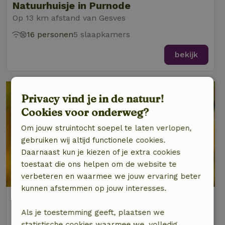
Natuurhuisje in Purnode
Op 13 km afstand van Gesves
16 personen
5 slaapkamers
bekijk
Privacy vind je in de natuur!
Cookies voor onderweg?
Om jouw struintocht soepel te laten verlopen,
gebruiken wij altijd functionele cookies.
Daarnaast kun je kiezen of je extra cookies
toestaat die ons helpen om de website te
8,6/10
verbeteren en waarmee we jouw ervaring beter
kunnen afstemmen op jouw interesses.
Natuurhuisje in Clavier
Op 13 km afstand van Gesves
Als je toestemming geeft, plaatsen we
statistische cookies waarmee we, volledig