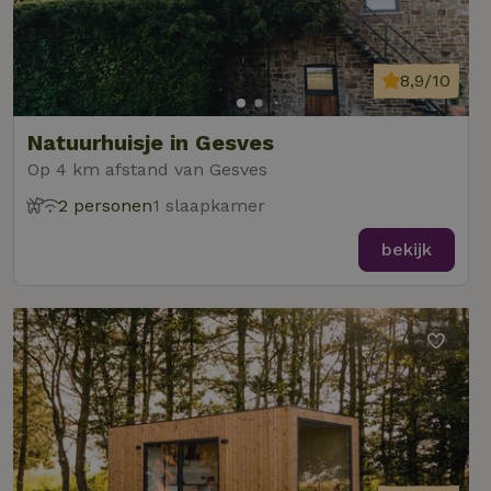
8,9/10
Natuurhuisje in Gesves
Op 4 km afstand van Gesves
2 personen
1 slaapkamer
bekijk