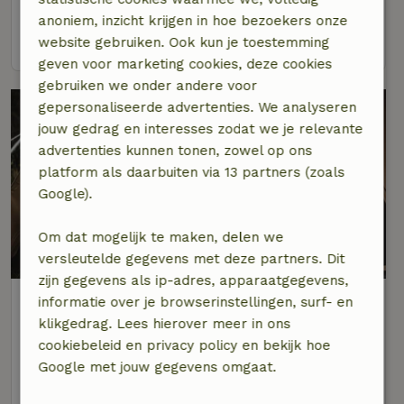
2 personen
1 slaapkamer
anoniem, inzicht krijgen in hoe bezoekers onze
bekijk
website gebruiken. Ook kun je toestemming
geven voor marketing cookies, deze cookies
gebruiken we onder andere voor
gepersonaliseerde advertenties. We analyseren
jouw gedrag en interesses zodat we je relevante
advertenties kunnen tonen, zowel op ons
platform als daarbuiten via 13 partners (zoals
Google).
Om dat mogelijk te maken, delen we
7,4/10
versleutelde gegevens met deze partners. Dit
zijn gegevens als ip-adres, apparaatgegevens,
Natuurhuisje in Haarlo
informatie over je browserinstellingen, surf- en
Op 2 km afstand van Haarlo
klikgedrag. Lees hierover meer in ons
cookiebeleid en privacy policy en bekijk hoe
2 personen
1 slaapkamer
Google met jouw gegevens omgaat.
bekijk