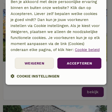
Ben je akkoord met deze persoonlijke ervaring
binnen en buiten onze website? Klik dan op
Accepteren. Liever zelf bepalen welke cookies
je goed vindt? Dan kun je jouw voorkeuren
instellen via Cookie instellingen. Als je kiest voor
Weigeren, plaatsen we alleen de noodzakelijke
functionele cookies. Je voorkeuren kun je op elk
moment aanpassen via de link (Cookies)
onderaan elke pagina, of klik hier:
Cookie beleid
9,4/10
WEIGEREN
ACCEPTEREN
Natuurhuisje in Neede
Op 2 km afstand van Haarlo
COOKIE INSTELLINGEN
6 personen
2 slaapkamers
Strikt
Prestatie
Targeting
noodzakelijk
bekijk
Functioneel