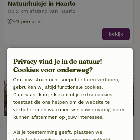
Natuurhuisje in Haarlo
Op 2 km afstand van Haarlo
3 personen
bekijk
Privacy vind je in de natuur!
Cookies voor onderweg?
Om jouw struintocht soepel te laten verlopen,
gebruiken wij altijd functionele cookies.
Daarnaast kun je kiezen of je extra cookies
toestaat die ons helpen om de website te
7,3/10
verbeteren en waarmee we jouw ervaring beter
kunnen afstemmen op jouw interesses.
Natuurhuisje in Haarlo
Op 2 km afstand van Haarlo
Als je toestemming geeft, plaatsen we
statistische cookies waarmee we, volledig