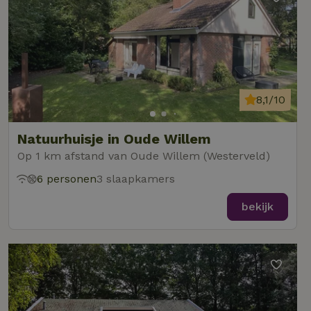
8,1/10
Natuurhuisje in Oude Willem
Op 1 km afstand van Oude Willem (Westerveld)
6 personen
3 slaapkamers
bekijk