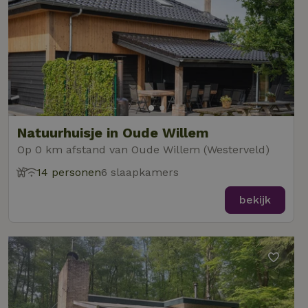
Natuurhuisje in Oude Willem
Op 0 km afstand van Oude Willem (Westerveld)
14 personen
6 slaapkamers
bekijk