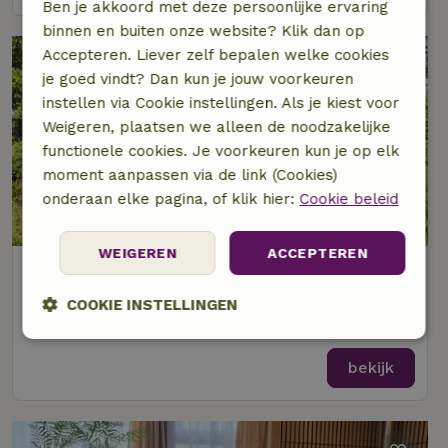
Ben je akkoord met deze persoonlijke ervaring
binnen en buiten onze website? Klik dan op
Accepteren. Liever zelf bepalen welke cookies
je goed vindt? Dan kun je jouw voorkeuren
instellen via Cookie instellingen. Als je kiest voor
Weigeren, plaatsen we alleen de noodzakelijke
functionele cookies. Je voorkeuren kun je op elk
moment aanpassen via de link (Cookies)
onderaan elke pagina, of klik hier:
Cookie beleid
9,3/10
WEIGEREN
ACCEPTEREN
Natuurhuisje in Oude Willem
Op 1 km afstand van Oude Willem (Westerveld)
COOKIE INSTELLINGEN
4 personen
2 slaapkamers
Strikt
Prestatie
Targeting
noodzakelijk
bekijk
Functioneel