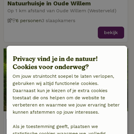
Natuurhuisje in Oude Willem
Op 1 km afstand van Oude Willem (Westerveld)
6 personen
3 slaapkamers
bekijk
Privacy vind je in de natuur!
Cookies voor onderweg?
Om jouw struintocht soepel te laten verlopen,
gebruiken wij altijd functionele cookies.
Daarnaast kun je kiezen of je extra cookies
toestaat die ons helpen om de website te
9/10
verbeteren en waarmee we jouw ervaring beter
kunnen afstemmen op jouw interesses.
Natuurhuisje in Oude willem
Op 1 km afstand van Oude Willem (Westerveld)
Als je toestemming geeft, plaatsen we
statistische cookies waarmee we, volledig