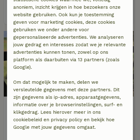
4 personen
2 slaapkamers
anoniem, inzicht krijgen in hoe bezoekers onze
bekijk
website gebruiken. Ook kun je toestemming
geven voor marketing cookies, deze cookies
gebruiken we onder andere voor
gepersonaliseerde advertenties. We analyseren
jouw gedrag en interesses zodat we je relevante
advertenties kunnen tonen, zowel op ons
platform als daarbuiten via 13 partners (zoals
Google).
Om dat mogelijk te maken, delen we
8,8/10
versleutelde gegevens met deze partners. Dit
zijn gegevens als ip-adres, apparaatgegevens,
Natuurhuisje in Oude Willem
informatie over je browserinstellingen, surf- en
Op 1 km afstand van Oude Willem (Westerveld)
klikgedrag. Lees hierover meer in ons
cookiebeleid en privacy policy en bekijk hoe
2 personen
1 slaapkamer
Google met jouw gegevens omgaat.
bekijk