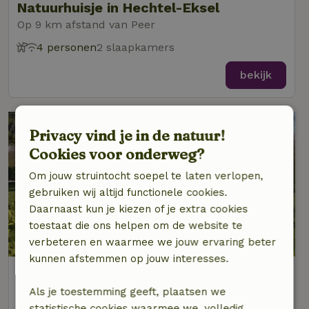
Natuurhuisje in Hechtel-Eksel
Op 9 km afstand van Peer
4 personen
2 slaapkamers
bekijk
Privacy vind je in de natuur!
Cookies voor onderweg?
Om jouw struintocht soepel te laten verlopen,
gebruiken wij altijd functionele cookies.
Daarnaast kun je kiezen of je extra cookies
toestaat die ons helpen om de website te
8,9/10
verbeteren en waarmee we jouw ervaring beter
kunnen afstemmen op jouw interesses.
Natuurhuisje in Hechtel-Eksel
Op 9 km afstand van Peer
Als je toestemming geeft, plaatsen we
statistische cookies waarmee we, volledig