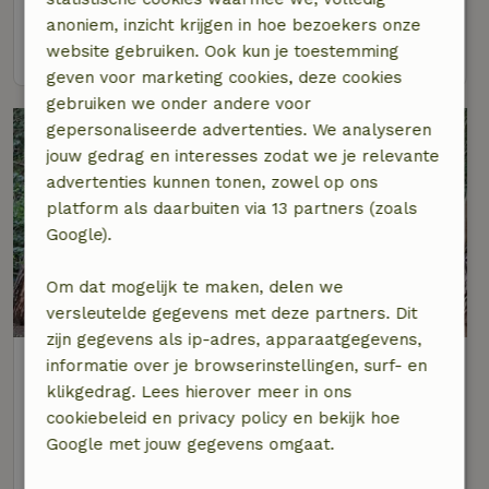
4 personen
2 slaapkamers
anoniem, inzicht krijgen in hoe bezoekers onze
bekijk
website gebruiken. Ook kun je toestemming
geven voor marketing cookies, deze cookies
gebruiken we onder andere voor
gepersonaliseerde advertenties. We analyseren
jouw gedrag en interesses zodat we je relevante
advertenties kunnen tonen, zowel op ons
platform als daarbuiten via 13 partners (zoals
Google).
Om dat mogelijk te maken, delen we
8,5/10
versleutelde gegevens met deze partners. Dit
zijn gegevens als ip-adres, apparaatgegevens,
Natuurhuisje in Hechtel-Eksel
informatie over je browserinstellingen, surf- en
Op 9 km afstand van Peer
klikgedrag. Lees hierover meer in ons
cookiebeleid en privacy policy en bekijk hoe
4 personen
2 slaapkamers
Google met jouw gegevens omgaat.
bekijk