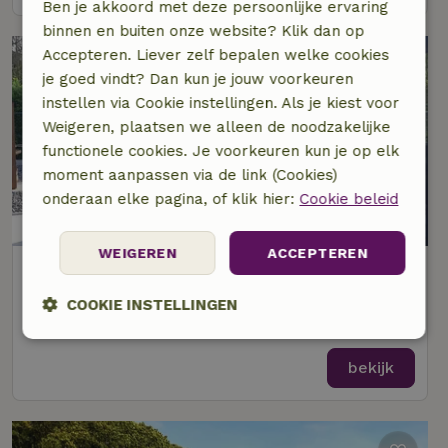
Ben je akkoord met deze persoonlijke ervaring
binnen en buiten onze website? Klik dan op
Accepteren. Liever zelf bepalen welke cookies
je goed vindt? Dan kun je jouw voorkeuren
instellen via Cookie instellingen. Als je kiest voor
Weigeren, plaatsen we alleen de noodzakelijke
functionele cookies. Je voorkeuren kun je op elk
moment aanpassen via de link (Cookies)
onderaan elke pagina, of klik hier:
Cookie beleid
8,9/10
WEIGEREN
ACCEPTEREN
Natuurhuisje in Hechtel-Eksel
Op 9 km afstand van Peer
COOKIE INSTELLINGEN
2 personen
1 slaapkamer
Strikt
Prestatie
Targeting
noodzakelijk
bekijk
Functioneel