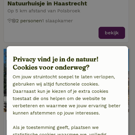
Natuurhuisje in Haastrecht
Op 5 km afstand van Polsbroek
2 personen
1 slaapkamer
bekijk
Privacy vind je in de natuur!
Cookies voor onderweg?
Om jouw struintocht soepel te laten verlopen,
gebruiken wij altijd functionele cookies.
Daarnaast kun je kiezen of je extra cookies
toestaat die ons helpen om de website te
9,2/10
verbeteren en waarmee we jouw ervaring beter
kunnen afstemmen op jouw interesses.
Natuurhuisje in Lopik
Op 5 km afstand van Polsbroek
Als je toestemming geeft, plaatsen we
statistische cookies waarmee we, volledig