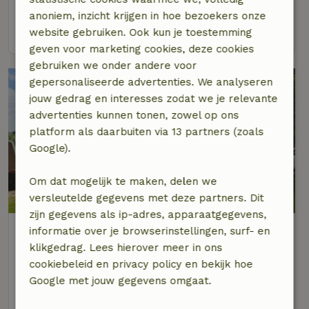
3 personen
2 slaapkamers
anoniem, inzicht krijgen in hoe bezoekers onze
bekijk
website gebruiken. Ook kun je toestemming
geven voor marketing cookies, deze cookies
gebruiken we onder andere voor
gepersonaliseerde advertenties. We analyseren
jouw gedrag en interesses zodat we je relevante
advertenties kunnen tonen, zowel op ons
platform als daarbuiten via 13 partners (zoals
Google).
Om dat mogelijk te maken, delen we
9,3/10
versleutelde gegevens met deze partners. Dit
zijn gegevens als ip-adres, apparaatgegevens,
Natuurhuisje in Langerak
informatie over je browserinstellingen, surf- en
Op 5 km afstand van Polsbroek
klikgedrag. Lees hierover meer in ons
cookiebeleid en privacy policy en bekijk hoe
2 personen
1 slaapkamer
Google met jouw gegevens omgaat.
bekijk