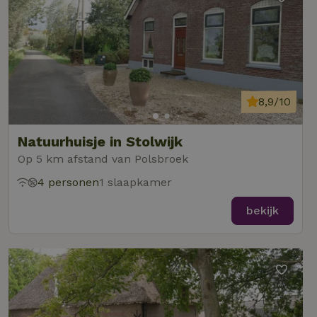
8,9/10
Natuurhuisje in Stolwijk
Op 5 km afstand van Polsbroek
4 personen
1 slaapkamer
bekijk