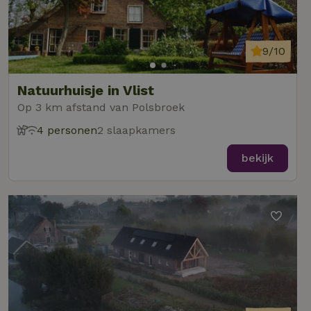
9/10
Natuurhuisje in Vlist
Op 3 km afstand van Polsbroek
4 personen
2 slaapkamers
bekijk