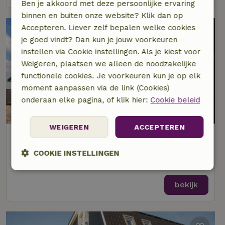
Ben je akkoord met deze persoonlijke ervaring
binnen en buiten onze website? Klik dan op
Accepteren. Liever zelf bepalen welke cookies
je goed vindt? Dan kun je jouw voorkeuren
instellen via Cookie instellingen. Als je kiest voor
Weigeren, plaatsen we alleen de noodzakelijke
functionele cookies. Je voorkeuren kun je op elk
moment aanpassen via de link (Cookies)
onderaan elke pagina, of klik hier:
Cookie beleid
8,3/10
WEIGEREN
ACCEPTEREN
Natuurhuisje in Montfoort
Op 6 km afstand van Polsbroek
COOKIE INSTELLINGEN
12 personen
6 slaapkamers
Strikt
Prestatie
Targeting
noodzakelijk
bekijk
Functioneel