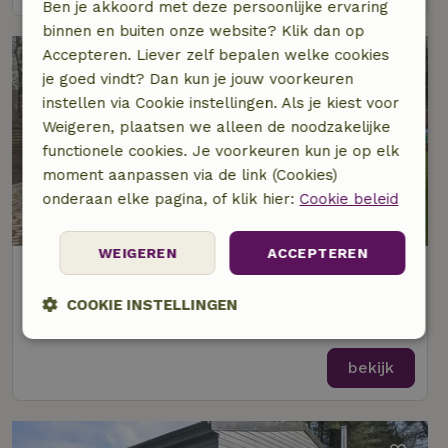
Ben je akkoord met deze persoonlijke ervaring
binnen en buiten onze website? Klik dan op
Accepteren. Liever zelf bepalen welke cookies
je goed vindt? Dan kun je jouw voorkeuren
instellen via Cookie instellingen. Als je kiest voor
Weigeren, plaatsen we alleen de noodzakelijke
functionele cookies. Je voorkeuren kun je op elk
moment aanpassen via de link (Cookies)
onderaan elke pagina, of klik hier:
Cookie beleid
9,3/10
WEIGEREN
ACCEPTEREN
Natuurhuisje in Kasterlee
Op 5 km afstand van Retie
COOKIE INSTELLINGEN
5 personen
3 slaapkamers
Strikt
Prestatie
Targeting
noodzakelijk
bekijk
Functioneel