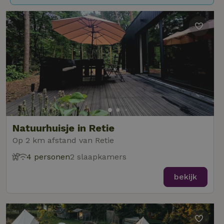
Natuurhuisje in Retie
Op 2 km afstand van Retie
4 personen
2 slaapkamers
bekijk