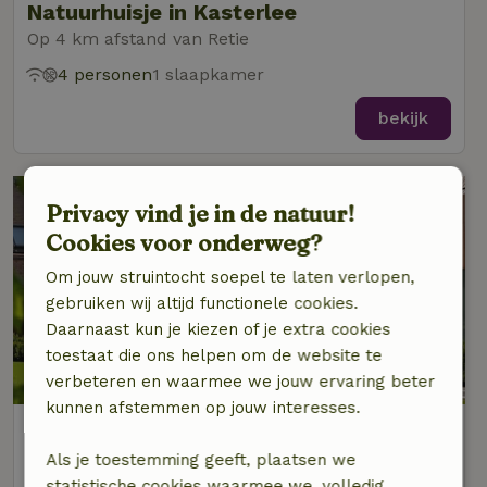
Natuurhuisje in Kasterlee
Op 4 km afstand van Retie
4 personen
1 slaapkamer
bekijk
Privacy vind je in de natuur!
Cookies voor onderweg?
Om jouw struintocht soepel te laten verlopen,
gebruiken wij altijd functionele cookies.
Daarnaast kun je kiezen of je extra cookies
toestaat die ons helpen om de website te
verbeteren en waarmee we jouw ervaring beter
kunnen afstemmen op jouw interesses.
Natuurhuisje in Kasterlee
Op 4 km afstand van Retie
Als je toestemming geeft, plaatsen we
statistische cookies waarmee we, volledig