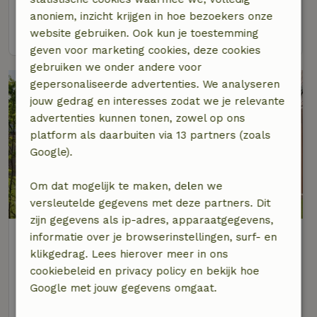
2 personen
1 slaapkamer
anoniem, inzicht krijgen in hoe bezoekers onze
bekijk
website gebruiken. Ook kun je toestemming
geven voor marketing cookies, deze cookies
gebruiken we onder andere voor
gepersonaliseerde advertenties. We analyseren
jouw gedrag en interesses zodat we je relevante
advertenties kunnen tonen, zowel op ons
platform als daarbuiten via 13 partners (zoals
Google).
Om dat mogelijk te maken, delen we
versleutelde gegevens met deze partners. Dit
zijn gegevens als ip-adres, apparaatgegevens,
Natuurhuisje in Kasterlee
informatie over je browserinstellingen, surf- en
Op 4 km afstand van Retie
klikgedrag. Lees hierover meer in ons
cookiebeleid en privacy policy en bekijk hoe
2 personen
1 slaapkamer
Google met jouw gegevens omgaat.
bekijk