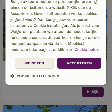
Ben je akkoord met deze persoonlijke ervaring
binnen en buiten onze website? Klik dan op
Accepteren. Liever zelf bepalen welke cookies
je goed vindt? Dan kun je jouw voorkeuren
instellen via Cookie instellingen. Als je kiest voor
Weigeren, plaatsen we alleen de noodzakelijke
functionele cookies. Je voorkeuren kun je op elk
moment aanpassen via de link (Cookies)
onderaan elke pagina, of klik hier:
Cookie beleid
WEIGEREN
ACCEPTEREN
Natuurhuisje in Gstadt am Chiemsee
Op 23 km afstand van Samerberg
COOKIE INSTELLINGEN
2 personen
1 slaapkamer
Strikt
Prestatie
Targeting
noodzakelijk
bekijk
Functioneel