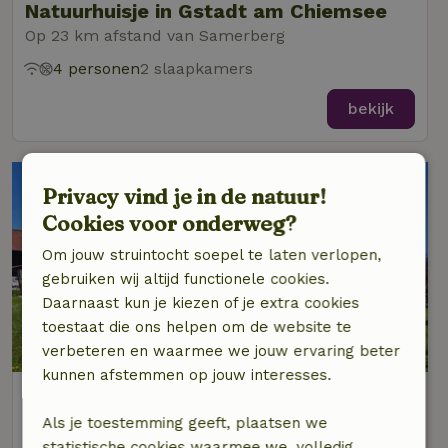
Natuurhuisje in Gstadt am Chiemsee
Op 23 km afstand van Samerberg
4 personen
2 slaapkamers
bekijk
Privacy vind je in de natuur!
Cookies voor onderweg?
Om jouw struintocht soepel te laten verlopen,
gebruiken wij altijd functionele cookies.
Daarnaast kun je kiezen of je extra cookies
toestaat die ons helpen om de website te
verbeteren en waarmee we jouw ervaring beter
kunnen afstemmen op jouw interesses.
Natuurhuisje in Gstadt am Chiemsee
Op 23 km afstand van Samerberg
Als je toestemming geeft, plaatsen we
statistische cookies waarmee we, volledig