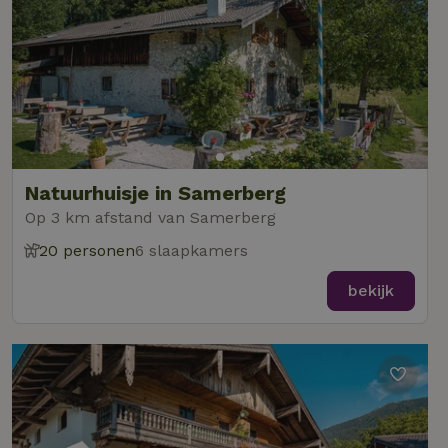
Natuurhuisje in Samerberg
Op 3 km afstand van Samerberg
20 personen
6 slaapkamers
bekijk