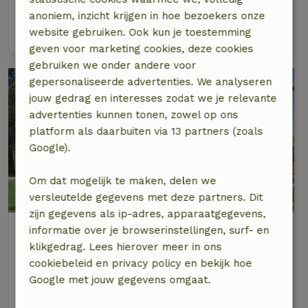
4 personen
2 slaapkamers
anoniem, inzicht krijgen in hoe bezoekers onze
bekijk
website gebruiken. Ook kun je toestemming
geven voor marketing cookies, deze cookies
gebruiken we onder andere voor
gepersonaliseerde advertenties. We analyseren
jouw gedrag en interesses zodat we je relevante
advertenties kunnen tonen, zowel op ons
platform als daarbuiten via 13 partners (zoals
Google).
Om dat mogelijk te maken, delen we
versleutelde gegevens met deze partners. Dit
zijn gegevens als ip-adres, apparaatgegevens,
Natuurhuisje in Gstadt am Chiemsee
informatie over je browserinstellingen, surf- en
Op 23 km afstand van Samerberg
klikgedrag. Lees hierover meer in ons
cookiebeleid en privacy policy en bekijk hoe
4 personen
2 slaapkamers
Google met jouw gegevens omgaat.
bekijk