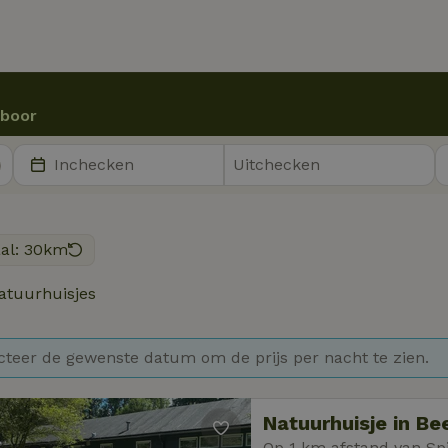
rboor
aal: 30km
atuurhuisjes
cteer de gewenste datum om de prijs per nacht te zien.
Natuurhuisje in B
Op 1 km afstand van Sp