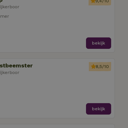
9,4/10
ijkerboor
amer
bekijk
estbeemster
8,5/10
ijkerboor
bekijk