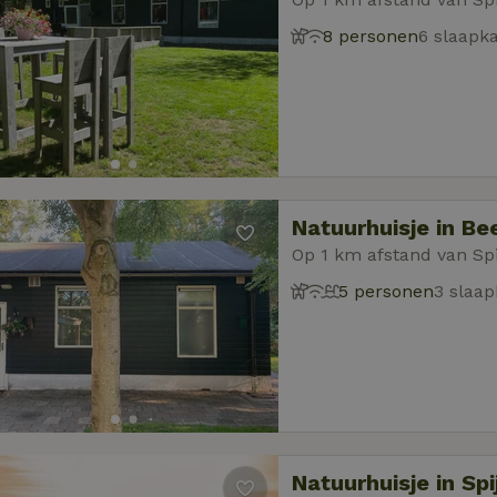
8 personen
6 slaapk
Natuurhuisje in B
Op 1 km afstand van Sp
5 personen
3 slaa
Natuurhuisje in Sp