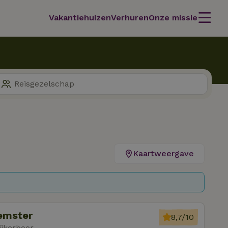
Vakantiehuizen
Verhuren
Onze missie
Kaartweergave
eemster
8,7/10
ijkerboor