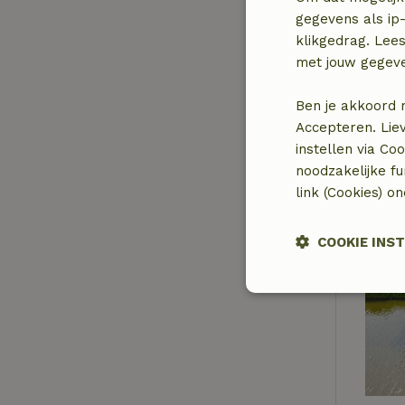
gegevens als ip-
klikgedrag. Lees
met jouw gegev
Ben je akkoord 
Accepteren. Lie
instellen via Co
noodzakelijke f
link (Cookies) o
COOKIE INS
Strikt noodzak