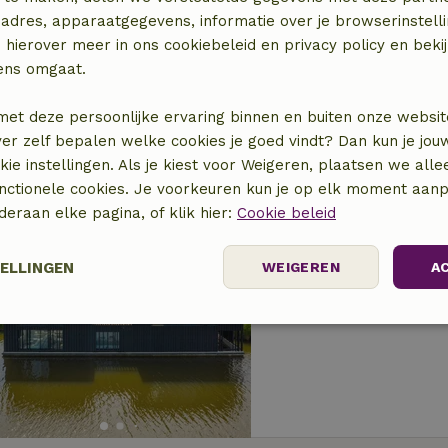
Natuurhuisje in W
adres, apparaatgegevens, informatie over je browserinstelli
 hierover meer in ons cookiebeleid en privacy policy en beki
Op 3 km afstand van Sp
ens omgaat.
2 personen
met deze persoonlijke ervaring binnen en buiten onze websit
ver zelf bepalen welke cookies je goed vindt? Dan kun je jo
okie instellingen. Als je kiest voor Weigeren, plaatsen we alle
unctionele cookies. Je voorkeuren kun je op elk moment aanp
nderaan elke pagina, of klik hier:
Cookie beleid
Natuurhuisje in O
TELLINGEN
WEIGEREN
A
Op 3 km afstand van Sp
6 personen
3 slaapk
elijk
Prestatie
Targeting
F