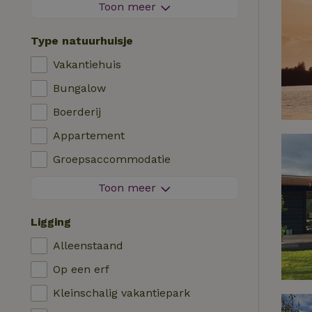
Vuurwerkvrije omgeving
Toon meer
Contactloos verblijf
Type natuurhuisje
Direct boekbaar
Vakantiehuis
Wasmachine
Bungalow
Afwasmachine
Boerderij
Tuinmeubilair
Appartement
Internettoegang (WiFi)
Groepsaccommodatie
Koel-/vriescombinatie
Tiny house
Toon meer
Tuin
B&B
Tv
Ligging
Landhuis
Internet
Alleenstaand
Chalet
Oven
Op een erf
Villa
Barbecue
Kleinschalig vakantiepark
Glamping
Verwarming (CV)