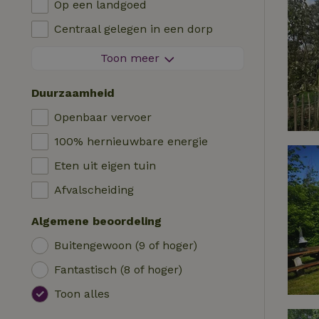
Op een landgoed
Blokhut
Kinderstoel
Centraal gelegen in een dorp
Logies
Kinderbed
Aan de rand van een dorp
Toon meer
Pipowagen
Bad
Op een eiland
Cabin
Duurzaamheid
Auto laadpaal
Safaritent
Openbaar vervoer
Zwembad (gemeenschappelijk)
Kampeerplek
100% hernieuwbare energie
Rolstoel toegankelijk
Yurt
Eten uit eigen tuin
Zwembad (privé)
Boot
Afvalscheiding
Boomhut
Algemene beoordeling
Wikkelhuisje
Buitengewoon (9 of hoger)
Fantastisch (8 of hoger)
Toon alles