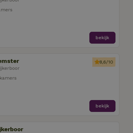
amers
bekijk
eemster
8,6/10
ijkerboor
pkamers
bekijk
ijkerboor