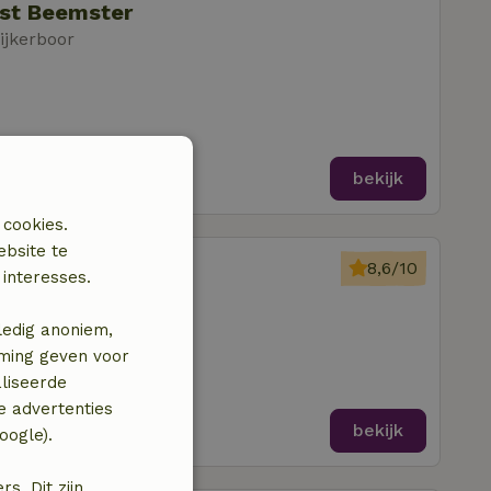
est Beemster
ijkerboor
bekijk
 cookies.
ebsite te
p
8,6/10
interesses.
ijkerboor
amer
ledig anoniem,
mming geven voor
liseerde
e advertenties
bekijk
oogle).
. Dit zijn