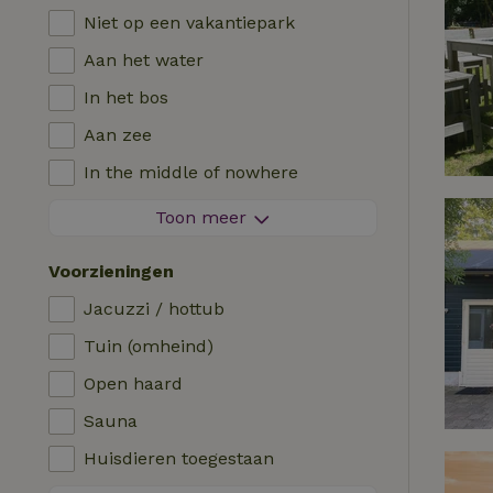
Niet op een vakantiepark
Aan het water
In het bos
Aan zee
In the middle of nowhere
Tussen de velden
Toon meer
Met uitzicht
Voorzieningen
In de polder
Jacuzzi / hottub
In de bergen
Tuin (omheind)
Helemaal alleen
Open haard
In een boomgaard
Sauna
Viswater in de buurt
Huisdieren toegestaan