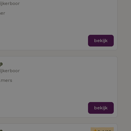
ijkerboor
mer
bekijk
p
ijkerboor
amers
bekijk
p