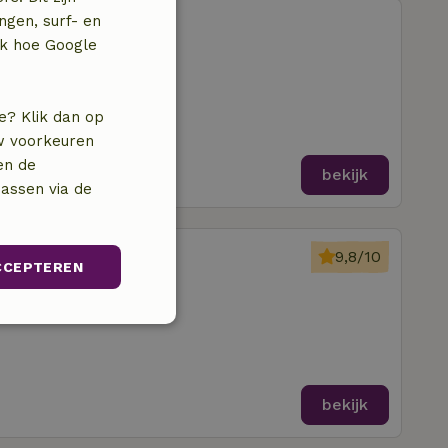
ormer
ngen, surf- en
jk hoe Google
ijkerboor
e? Klik dan op
uw voorkeuren
en de
bekijk
assen via de
ostknollendam
9,8/10
CCEPTEREN
ijkerboor
amers
unctioneel
bekijk