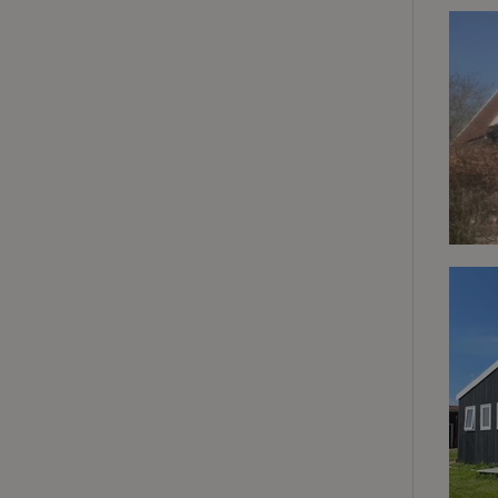
Strikt noodzakelijk
accountbeheer. De w
Naam
_pinterest_ct_ua
_tt_enable_cookie
CookieScriptCons
VISITOR_PRIVACY