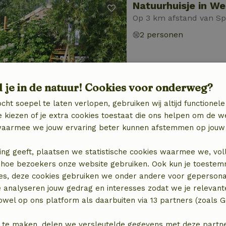
Natuurhuisje in W
Op 3 km afstand van Sp
2 personen
d je in de natuur! Cookies voor onderweg?
cht soepel te laten verlopen, gebruiken wij altijd functionele
 kiezen of je extra cookies toestaat die ons helpen om de w
Natuurhuisje in Jis
aarmee we jouw ervaring beter kunnen afstemmen op jouw 
Op 3 km afstand van Sp
2 personen
1 slaapk
ing geeft, plaatsen we statistische cookies waarmee we, vol
 in hoe bezoekers onze website gebruiken. Ook kun je toeste
es, deze cookies gebruiken we onder andere voor gepersona
e analyseren jouw gedrag en interesses zodat we je relevant
wel op ons platform als daarbuiten via 13 partners (zoals G
 te maken, delen we versleutelde gegevens met deze partners