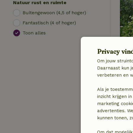
Natuur rust en ruimte
Buitengewoon (4,5 of hoger)
Fantastisch (4 of hoger)
Toon alles
Privacy vin
Om jouw struinto
Daarnaast kun je
verbeteren en w
Als je toestemm
inzicht krijgen
marketing cooki
advertenties. W
kunnen tonen, zo
Om dat mogelijk