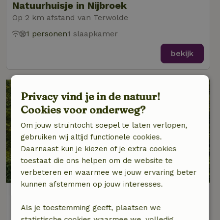
Natuurhuisje in Nijbroek
Op 2 km afstand van Terwolde
1 personen
1 slaapkamer
bekijk
Privacy vind je in de natuur!
Cookies voor onderweg?
Om jouw struintocht soepel te laten verlopen,
gebruiken wij altijd functionele cookies.
Daarnaast kun je kiezen of je extra cookies
toestaat die ons helpen om de website te
verbeteren en waarmee we jouw ervaring beter
kunnen afstemmen op jouw interesses.
Natuurhuisje in Diepenveen
Op 3 km afstand van Terwolde
Als je toestemming geeft, plaatsen we
statistische cookies waarmee we, volledig