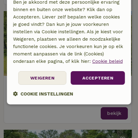
Ben je akkoord met deze persoonlijke ervaring
binnen en buiten onze website? Klik dan op
Accepteren. Liever zelf bepalen welke cookies
je goed vindt? Dan kun je jouw voorkeuren
instellen via Cookie instellingen. Als je kiest voor
Weigeren, plaatsen we alleen de noodzakelijke
functionele cookies. Je voorkeuren kun je op elk
moment aanpassen via de link (Cookies)
onderaan elke pagina, of klik hier:
Cookie beleid
WEIGEREN
ACCEPTEREN
Natuurhuisje in Diepenveen
Op 3 km afstand van Terwolde
COOKIE INSTELLINGEN
2 personen
1 slaapkamer
Strikt
Prestatie
Targeting
noodzakelijk
bekijk
Functioneel