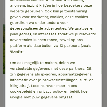
8 personen
4 slaapkamers
anoniem, inzicht krijgen in hoe bezoekers onze
bekijk
website gebruiken. Ook kun je toestemming
geven voor marketing cookies, deze cookies
gebruiken we onder andere voor
gepersonaliseerde advertenties. We analyseren
jouw gedrag en interesses zodat we je relevante
advertenties kunnen tonen, zowel op ons
platform als daarbuiten via 13 partners (zoals
Google).
Om dat mogelijk te maken, delen we
8/10
versleutelde gegevens met deze partners. Dit
zijn gegevens als ip-adres, apparaatgegevens,
Natuurhuisje in Diepenveen
informatie over je browserinstellingen, surf- en
Op 3 km afstand van Terwolde
klikgedrag. Lees hierover meer in ons
cookiebeleid en privacy policy en bekijk hoe
6 personen
3 slaapkamers
Google met jouw gegevens omgaat.
bekijk