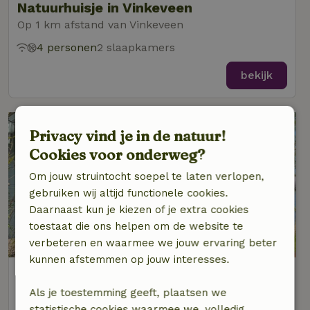
Natuurhuisje in Vinkeveen
Op 1 km afstand van Vinkeveen
4 personen
2 slaapkamers
bekijk
Privacy vind je in de natuur!
Cookies voor onderweg?
Om jouw struintocht soepel te laten verlopen,
gebruiken wij altijd functionele cookies.
Daarnaast kun je kiezen of je extra cookies
toestaat die ons helpen om de website te
8,5/10
verbeteren en waarmee we jouw ervaring beter
kunnen afstemmen op jouw interesses.
Natuurhuisje in Vinkeveen
Op 1 km afstand van Vinkeveen
Als je toestemming geeft, plaatsen we
statistische cookies waarmee we, volledig