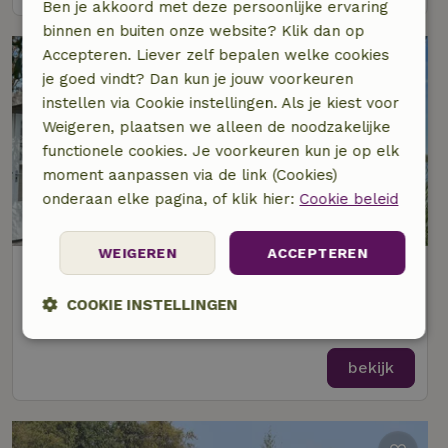
Ben je akkoord met deze persoonlijke ervaring
binnen en buiten onze website? Klik dan op
Accepteren. Liever zelf bepalen welke cookies
je goed vindt? Dan kun je jouw voorkeuren
instellen via Cookie instellingen. Als je kiest voor
Weigeren, plaatsen we alleen de noodzakelijke
functionele cookies. Je voorkeuren kun je op elk
moment aanpassen via de link (Cookies)
onderaan elke pagina, of klik hier:
Cookie beleid
WEIGEREN
ACCEPTEREN
Natuurhuisje in Vinkeveen
Op 1 km afstand van Vinkeveen
COOKIE INSTELLINGEN
3 personen
1 slaapkamer
Strikt
Prestatie
Targeting
noodzakelijk
bekijk
Functioneel