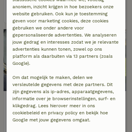
6 personen
3 slaapkamers
anoniem, inzicht krijgen in hoe bezoekers onze
bekijk
website gebruiken. Ook kun je toestemming
geven voor marketing cookies, deze cookies
gebruiken we onder andere voor
gepersonaliseerde advertenties. We analyseren
jouw gedrag en interesses zodat we je relevante
advertenties kunnen tonen, zowel op ons
platform als daarbuiten via 13 partners (zoals
Google).
Om dat mogelijk te maken, delen we
7,7/10
versleutelde gegevens met deze partners. Dit
zijn gegevens als ip-adres, apparaatgegevens,
Natuurhuisje in Vinkeveen
informatie over je browserinstellingen, surf- en
Op 1 km afstand van Vinkeveen
klikgedrag. Lees hierover meer in ons
cookiebeleid en privacy policy en bekijk hoe
6 personen
2 slaapkamers
Google met jouw gegevens omgaat.
bekijk