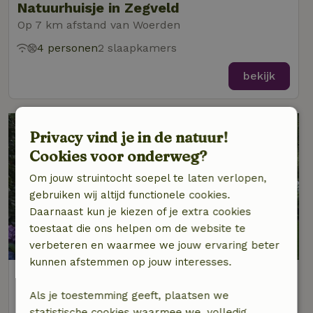
Natuurhuisje in Zegveld
Op 7 km afstand van Woerden
4 personen
2 slaapkamers
bekijk
Privacy vind je in de natuur!
Cookies voor onderweg?
Om jouw struintocht soepel te laten verlopen,
gebruiken wij altijd functionele cookies.
Daarnaast kun je kiezen of je extra cookies
toestaat die ons helpen om de website te
8,8/10
verbeteren en waarmee we jouw ervaring beter
kunnen afstemmen op jouw interesses.
Natuurhuisje in Zegveld
Op 7 km afstand van Woerden
Als je toestemming geeft, plaatsen we
statistische cookies waarmee we, volledig