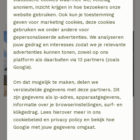
2 personen
1 slaapkamer
anoniem, inzicht krijgen in hoe bezoekers onze
bekijk
website gebruiken. Ook kun je toestemming
geven voor marketing cookies, deze cookies
gebruiken we onder andere voor
gepersonaliseerde advertenties. We analyseren
jouw gedrag en interesses zodat we je relevante
advertenties kunnen tonen, zowel op ons
platform als daarbuiten via 13 partners (zoals
Google).
Om dat mogelijk te maken, delen we
8,3/10
versleutelde gegevens met deze partners. Dit
zijn gegevens als ip-adres, apparaatgegevens,
Natuurhuisje in Montfoort
informatie over je browserinstellingen, surf- en
Op 7 km afstand van Woerden
klikgedrag. Lees hierover meer in ons
cookiebeleid en privacy policy en bekijk hoe
12 personen
6 slaapkamers
Google met jouw gegevens omgaat.
bekijk