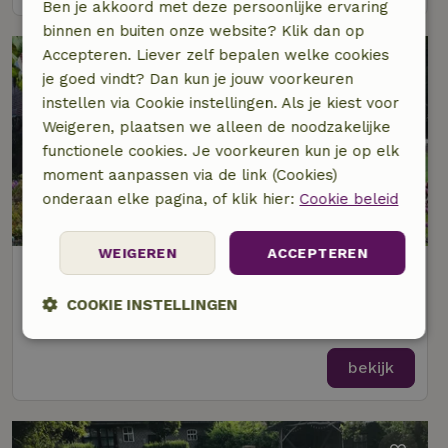
Ben je akkoord met deze persoonlijke ervaring
binnen en buiten onze website? Klik dan op
Accepteren. Liever zelf bepalen welke cookies
je goed vindt? Dan kun je jouw voorkeuren
instellen via Cookie instellingen. Als je kiest voor
Weigeren, plaatsen we alleen de noodzakelijke
functionele cookies. Je voorkeuren kun je op elk
moment aanpassen via de link (Cookies)
onderaan elke pagina, of klik hier:
Cookie beleid
9,1/10
WEIGEREN
ACCEPTEREN
Natuurhuisje in IJsselstein
Op 7 km afstand van Woerden
COOKIE INSTELLINGEN
4 personen
2 slaapkamers
Strikt
Prestatie
Targeting
noodzakelijk
bekijk
Functioneel