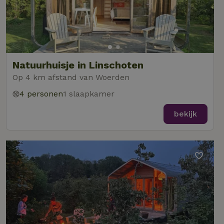
Natuurhuisje in Linschoten
Op 4 km afstand van Woerden
4 personen
1 slaapkamer
bekijk