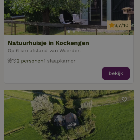
8,7/10
Natuurhuisje in Kockengen
Op 6 km afstand van Woerden
2 personen
1 slaapkamer
bekijk