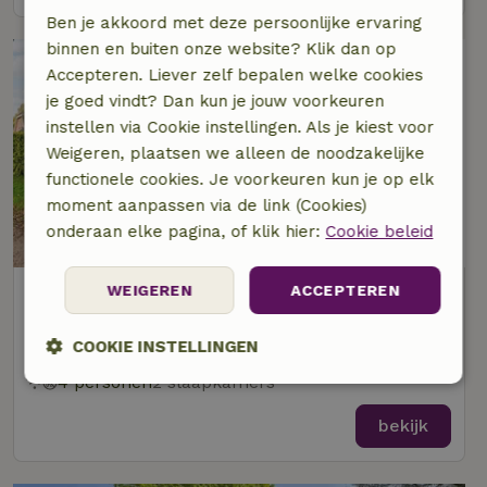
Ben je akkoord met deze persoonlijke ervaring
binnen en buiten onze website? Klik dan op
Accepteren. Liever zelf bepalen welke cookies
je goed vindt? Dan kun je jouw voorkeuren
instellen via Cookie instellingen. Als je kiest voor
Weigeren, plaatsen we alleen de noodzakelijke
functionele cookies. Je voorkeuren kun je op elk
moment aanpassen via de link (Cookies)
8,8/10
onderaan elke pagina, of klik hier:
Cookie beleid
Natuurhuisje in Eursinge (Midden
WEIGEREN
ACCEPTEREN
Drenthe)
Op 4 km afstand van Zwiggelte
COOKIE INSTELLINGEN
4 personen
2 slaapkamers
Strikt
Prestatie
Targeting
noodzakelijk
bekijk