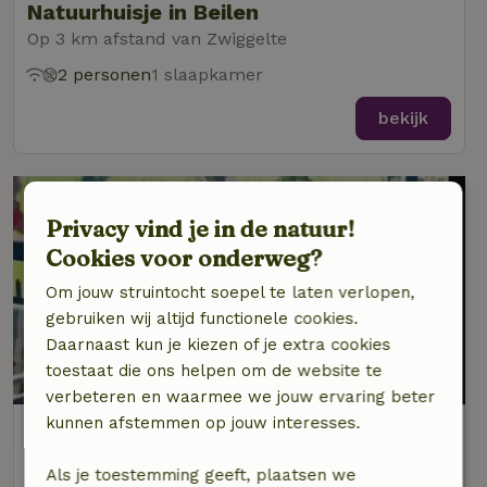
Natuurhuisje in Beilen
Op 3 km afstand van Zwiggelte
2 personen
1 slaapkamer
bekijk
Privacy vind je in de natuur!
Cookies voor onderweg?
Om jouw struintocht soepel te laten verlopen,
gebruiken wij altijd functionele cookies.
Daarnaast kun je kiezen of je extra cookies
8,5/10
toestaat die ons helpen om de website te
verbeteren en waarmee we jouw ervaring beter
kunnen afstemmen op jouw interesses.
Natuurhuisje in Zuidveld
Op 3 km afstand van Zwiggelte
Als je toestemming geeft, plaatsen we