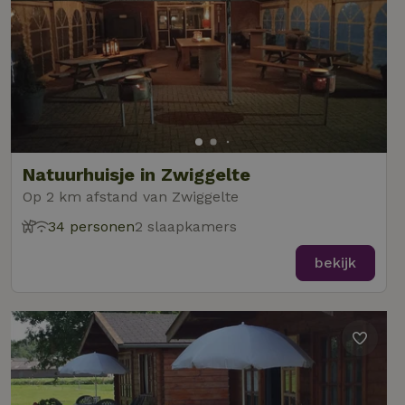
Natuurhuisje in Zwiggelte
Op 2 km afstand van Zwiggelte
34 personen
2 slaapkamers
bekijk