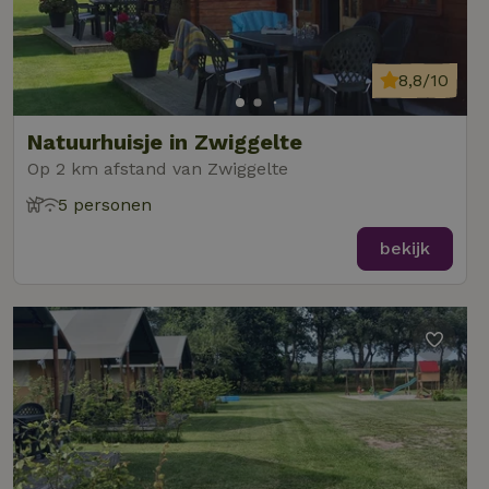
8,8/10
Natuurhuisje in Zwiggelte
Op 2 km afstand van Zwiggelte
5 personen
bekijk