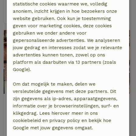
5 personen
3 slaapkamers
statistische cookies waarmee we, volledig
anoniem, inzicht krijgen in hoe bezoekers onze
bekijk
website gebruiken. Ook kun je toestemming
geven voor marketing cookies, deze cookies
gebruiken we onder andere voor
gepersonaliseerde advertenties. We analyseren
jouw gedrag en interesses zodat we je relevante
advertenties kunnen tonen, zowel op ons
platform als daarbuiten via 13 partners (zoals
Google).
Om dat mogelijk te maken, delen we
versleutelde gegevens met deze partners. Dit
zijn gegevens als ip-adres, apparaatgegevens,
Natuurhuisje in Zuidveld
informatie over je browserinstellingen, surf- en
Op 3 km afstand van Zwiggelte
klikgedrag. Lees hierover meer in ons
6 personen
3 slaapkamers
cookiebeleid en privacy policy en bekijk hoe
Google met jouw gegevens omgaat.
bekijk