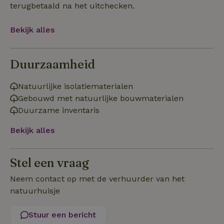
terugbetaald na het uitchecken.
Bekijk alles
Strikt noodzakelijk
Prestatie
Targeting
Functioneel
Duurzaamheid
Strikt noodzakelijke cookies maken de kernfunctionaliteiten
van de website mogelijk, zoals gebruikersaanmelding en
Natuurlijke isolatiematerialen
accountbeheer. De website kan niet goed worden gebruikt
Gebouwd met natuurlijke bouwmaterialen
zonder de strikt noodzakelijke cookies.
Duurzame inventaris
Aanbieder
/
Naam
Vervaldatum
Om
Domein
Bekijk alles
_pinterest_ct_ua
Pinterest Inc.
1 jaar
De
.ct.pinterest.com
wo
re
Pi
Stel een vraag
Ma
_tt_enable_cookie
.natuurhuisje.be
3 maanden
De
Neem contact op met de verhuurder van het
wo
natuurhuisje
o
vo
de
be
Stuur een bericht
ge