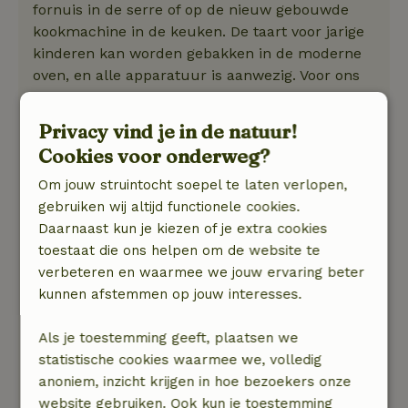
fornuis in de serre of op de nieuw gebouwde
kookmachine in de keuken. De taart voor jarige
kinderen kan worden gebakken in de moderne
oven, en alle apparatuur is aanwezig. Voor ons
was het ruime huisje het startpunt voor
verkenningen tot Pärnu (NW) en Tallinn (N) tot
Privacy vind je in de natuur!
Luhasoo (S), dus we voelden ons niet beperkt
Cookies voor onderweg?
tot de directe omgeving. Maar Otepää (20 min.
met de auto) is een sportstad met veel
Om jouw struintocht soepel te laten verlopen,
mountainbiken (niet voor gelegenheidsfietsers in
gebruiken wij altijd functionele cookies.
de stad) en zomerskiën. En het Pühajärv
Daarnaast kun je kiezen of je extra cookies
(Heilige Meer) daar is een zwem- en vaarmeer
toestaat die ons helpen om de website te
(gratis buitenzwembad). De dichtstbijzijnde
verbeteren en waarmee we jouw ervaring beter
bezienswaardigheden zijn kasteel Sangaste en
kunnen afstemmen op jouw interesses.
het typische regionale rogge-restaurant, de
dichtstbijzijnde 'stedelijke' stad is Valga (bijv. om
Als je toestemming geeft, plaatsen we
te winkelen; 40 min. met de auto).
statistische cookies waarmee we, volledig
Natuur, rust & ruimte: 5
anoniem, inzicht krijgen in hoe bezoekers onze
/5
Dit jaar zit vol muggen, moet ik misschien van
website gebruiken. Ook kun je toestemming