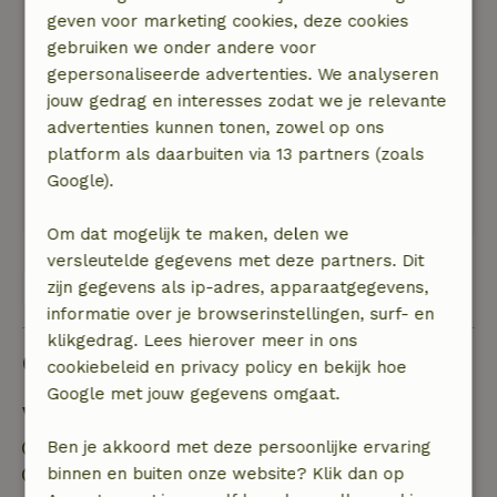
tevoren zeggen. Anders had ik liever het pad
geven voor marketing cookies, deze cookies
genomen vanuit de tuin over het weiland het
gebruiken we onder andere voor
bos in (wilde aardbeien!). Maar het
gepersonaliseerde advertenties. We analyseren
dichtstbijzijnde nationale park is niet ver weg en
jouw gedrag en interesses zodat we je relevante
er is al een paar keer een ooievaar in de tuin
advertenties kunnen tonen, zowel op ons
geweest. Er is geen verkeerslawaai op deze
platform als daarbuiten via 13 partners (zoals
locatie.
Google).
Deze tekst is automatisch vertaald.
Toon origineel.
Om dat mogelijk te maken, delen we
versleutelde gegevens met deze partners. Dit
Bekijk alle 2 beoordelingen
zijn gegevens als ip-adres, apparaatgegevens,
informatie over je browserinstellingen, surf- en
klikgedrag. Lees hierover meer in ons
Goed om te weten
cookiebeleid en privacy policy en bekijk hoe
Google met jouw gegevens omgaat.
Verblijfdetails
Inchecken: 15:00- 20:00
Ben je akkoord met deze persoonlijke ervaring
Uitchecken: 07:00- 12:00
binnen en buiten onze website? Klik dan op