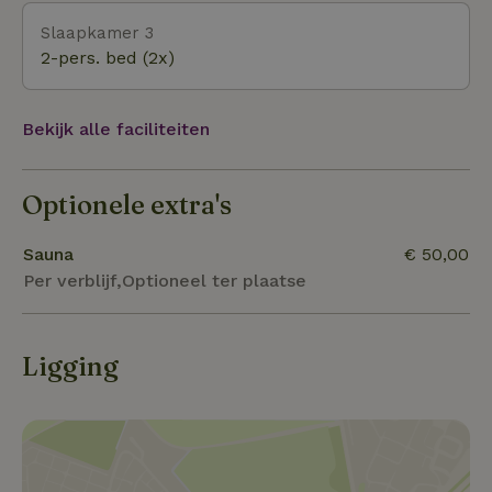
Tartu met zijn historische centrum en zijn moderne
Slaapkamer 3
winkels en restaurants bevind zich op 45
2-pers. bed (2x)
autominuten. Kortom: genoeg te zien en te beleven!
Bekijk alle faciliteiten
Optionele extra's
Sauna
€ 50,00
Per verblijf,Optioneel ter plaatse
Ligging