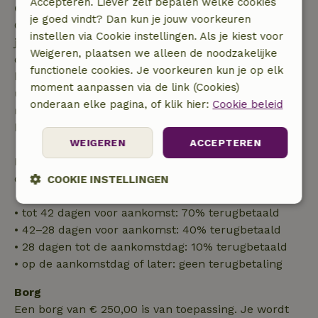
Accepteren. Liever zelf bepalen welke cookies
Gratis annuleren binnen 7 dagen
je goed vindt? Dan kun je jouw voorkeuren
Gratis annuleren binnen 7 dagen na bevestiging van
instellen via Cookie instellingen. Als je kiest voor
je boeking, bij een boekingsaanvraag meer dan 28
Weigeren, plaatsen we alleen de noodzakelijke
dagen voor aanvang. Bij een boeking met aanvang
functionele cookies. Je voorkeuren kun je op elk
binnen 28 dagen geldt gratis annuleren binnen 24
moment aanpassen via de link (Cookies)
uur. Bij annulering binnen gestelde periode heb je
onderaan elke pagina, of klik hier:
Cookie beleid
recht op volledige terugbetaling van het
boekingsbedrag.
WEIGEREN
ACCEPTEREN
Daarna krijg je een deel van de reissom en 100% van
de borg terugbetaald:
COOKIE INSTELLINGEN
Strikt
Prestatie
Targeting
• tot 42 dagen voor aankomst: 70% terugbetaald
noodzakelijk
• 42–28 dagen voor aankomst: 40% terugbetaald
• 28 dagen tot de aankomstdag: 10% terugbetaald
• op de aankomstdag of later: geen terugbetaling
Functioneel
Borg
Een borg van € 250,00 is van toepassing. Je wordt