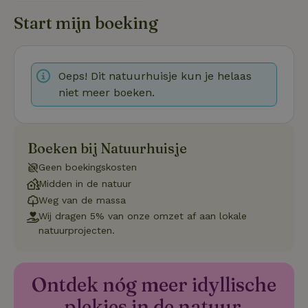
co
we
Start mijn boeking
on
CookieScriptConsent
CookieScript
4 weken 2
De
Google
.natuurhuisje.be
dagen
wo
Privacy Policy
do
Sc
Oeps! Dit natuurhuisje kun je helaas
se
co
niet meer boeken.
va
on
co
va
Sc
Boeken bij Natuurhuisje
no
co
Geen boekingskosten
we
Midden in de natuur
VISITOR_PRIVACY_METADATA
YouTube
5 maanden
De
.youtube.com
4 weken
wo
Weg van de massa
o
Wij dragen 5% van onze omzet af aan lokale
to
de
natuurprojecten.
pr
vo
in
si
He
Ontdek nóg meer idyllische
ge
to
plekjes in de natuur.
de