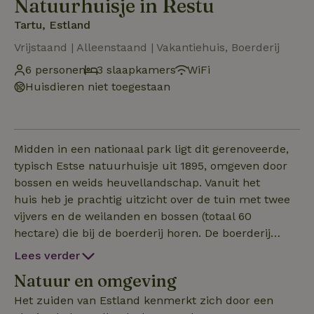
Natuurhuisje in Restu
Tartu, Estland
Vrijstaand | Alleenstaand | Vakantiehuis, Boerderij
6 personen
3 slaapkamers
WiFi
Huisdieren niet toegestaan
Midden in een nationaal park ligt dit gerenoveerde,
typisch Estse natuurhuisje uit 1895, omgeven door
bossen en weids heuvellandschap. Vanuit het
huis heb je prachtig uitzicht over de tuin met twee
vijvers en de weilanden en bossen (totaal 60
hectare) die bij de boerderij horen. De boerderij
bestaat uit meerdere gebouwen, waaronder een
Lees verder
traditionele graanschuur, saunahuis en grote stal
Natuur en omgeving
(berging). De boerderij zelf heeft een ruime
entreehal die toegang geeft tot drie slaapkamers en
Het zuiden van Estland kenmerkt zich door een