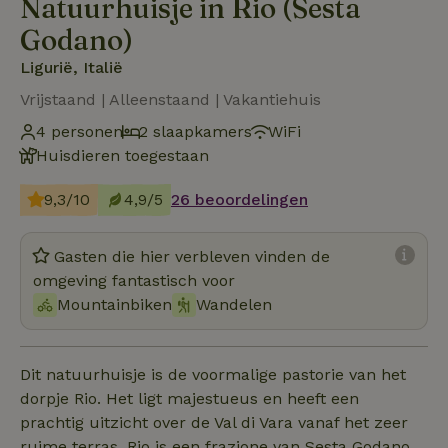
Natuurhuisje in Rio (Sesta
Godano)
Ligurië, Italië
Vrijstaand | Alleenstaand | Vakantiehuis
4 personen
2 slaapkamers
WiFi
Huisdieren toegestaan
9,3/10
4,9/5
26 beoordelingen
Gasten die hier verbleven vinden de
omgeving fantastisch voor
Mountainbiken
Wandelen
Dit natuurhuisje is de voormalige pastorie van het
dorpje Rio. Het ligt majestueus en heeft een
prachtig uitzicht over de Val di Vara vanaf het zeer
ruime terras. Rio is een frazione van Sesta Godano