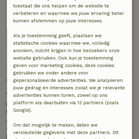
toestaat die ons helpen om de website te
rust regeert? De pastorij is - voor 4 personen-
verbeteren en waarmee we jouw ervaring beter
ideaal qua grootte en comfort. Verwacht geen
kunnen afstemmen op jouw interesses.
luxe in de vorm van standing of blingbling. De
echte luxe zit&#039;m in de rust en stilte, het
Als je toestemming geeft, plaatsen we
authentieke, de omgeving...
statistische cookies waarmee we, volledig
anoniem, inzicht krijgen in hoe bezoekers onze
website gebruiken. Ook kun je toestemming
Bekijk alle 26 beoordelingen
geven voor marketing cookies, deze cookies
gebruiken we onder andere voor
Goed om te weten
gepersonaliseerde advertenties. We analyseren
jouw gedrag en interesses zodat we je relevante
Verblijfdetails
advertenties kunnen tonen, zowel op ons
platform als daarbuiten via 13 partners (zoals
Inchecken: 16:00- 22:00
Google).
Uitchecken: 07:00- 10:00
Gratis annuleren binnen 7 dagen
Om dat mogelijk te maken, delen we
Gratis annuleren binnen 7 dagen na bevestiging van
versleutelde gegevens met deze partners. Dit
je boeking, bij een boekingsaanvraag meer dan 28