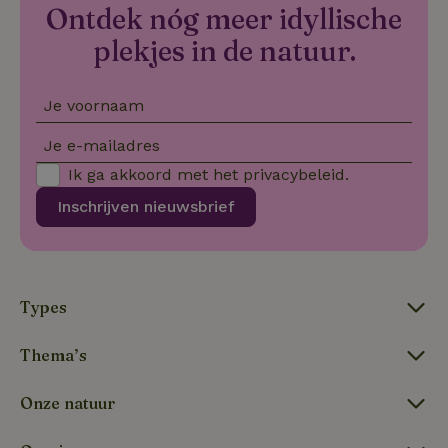
Ontdek nóg meer idyllische
VISITOR_PRIVACY_METADATA
YouTube
5 maanden
De
.youtube.com
4 weken
wo
plekjes in de natuur.
o
to
de
pr
vo
Je voornaam
in
si
He
Je e-mailadres
ge
to
Ik ga akkoord met het
privacybeleid
.
de
be
Inschrijven nieuwsbrief
ve
pr
in
hu
w
ge
to
Types
se
Thema’s
Onze natuur
Naam
Aanbieder
/
Domein
Verval
Aanbieder
/
Naam
Vervaldatum
Omschrijving
_nhft_user-create-account
www.natuurhuisje.be
Sess
Domein