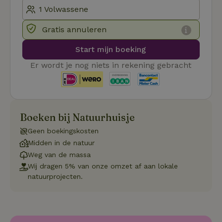
_pinterest_ct_ua
Pinterest Inc.
1 jaar
De
.ct.pinterest.com
wo
re
Pi
Gratis annuleren
Ma
Start mijn boeking
_tt_enable_cookie
.natuurhuisje.be
3 maanden
De
wo
o
Er wordt je nog niets in rekening gebracht
vo
de
be
ge
co
we
on
Boeken bij Natuurhuisje
CookieScriptConsent
CookieScript
4 weken 2
De
Google
Geen boekingskosten
.natuurhuisje.be
dagen
wo
Privacy Policy
do
Midden in de natuur
Sc
se
Weg van de massa
co
Wij dragen 5% van onze omzet af aan lokale
va
on
natuurprojecten.
co
va
Sc
no
co
we