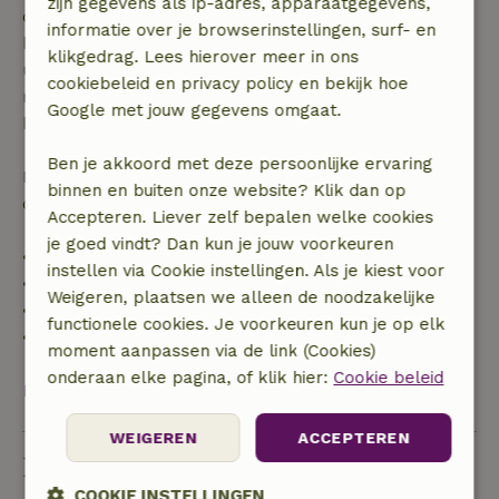
zijn gegevens als ip-adres, apparaatgegevens,
dagen voor aanvang. Bij een boeking met aanvang
informatie over je browserinstellingen, surf- en
binnen 28 dagen geldt gratis annuleren binnen 24
klikgedrag. Lees hierover meer in ons
uur. Bij annulering binnen gestelde periode heb je
cookiebeleid en privacy policy en bekijk hoe
recht op volledige terugbetaling van het
Google met jouw gegevens omgaat.
boekingsbedrag.
Ben je akkoord met deze persoonlijke ervaring
Daarna krijg je een deel van de reissom en 100% van
binnen en buiten onze website? Klik dan op
de borg terugbetaald:
Accepteren. Liever zelf bepalen welke cookies
je goed vindt? Dan kun je jouw voorkeuren
• tot 42 dagen voor aankomst: 70% terugbetaald
instellen via Cookie instellingen. Als je kiest voor
• 42–28 dagen voor aankomst: 40% terugbetaald
Weigeren, plaatsen we alleen de noodzakelijke
• 28 dagen tot de aankomstdag: 10% terugbetaald
functionele cookies. Je voorkeuren kun je op elk
• op de aankomstdag of later: geen terugbetaling
moment aanpassen via de link (Cookies)
onderaan elke pagina, of klik hier:
Cookie beleid
Bekijk alles
WEIGEREN
ACCEPTEREN
Duurzaamheid
COOKIE INSTELLINGEN