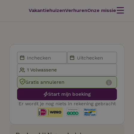
Vakantiehuizen
Verhuren
Onze missie
Gratis annuleren
Start mijn boeking
Er wordt je nog niets in rekening gebracht