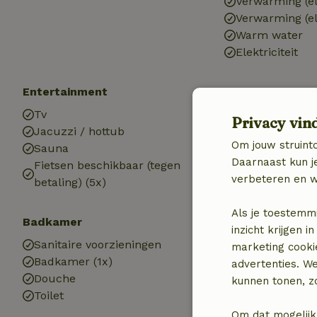
Verwarming (el
Verwarming (el
Warm water
Elektriciteit
Entertainment
Kinderen
Tv
Kinderbed (1x)
Privacy vin
Jacuzzi / hottub
Kinderstoel (1x
Om jouw struinto
Sauna
Daarnaast kun je
Fietsen beschikbaar (tegen
verbeteren en w
betaling) (5x)
Als je toestemm
Badkamer
inzicht krijgen
Sanitaire voorzieningen
marketing cooki
Badkamer (1x)
advertenties. W
Douche
kunnen tonen, zo
Toilet
Om dat mogelijk