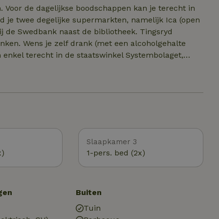
ratis bij huur vanaf 1 week.
 ​Voor de dagelijkse boodschappen kan je terecht in
nd je twee degelijke supermarkten, namelijk Ica (open
j de Swedbank naast de bibliotheek. ​Tingsryd
inken. Wens je zelf drank (met een alcoholgehalte
 enkel terecht in de staatswinkel Systembolaget,
Börjes aan de andere kant van de straat). In de
ngs de andere kant ligt het natuurhuisje op drie
ctare dat zich uitstrekt van de zuidelijke oever van
veer drie kilometer stroomafwaarts langs de loop van
Slaapkamer 3
x)
1-pers. bed (2x)
gen
Buiten
Tuin