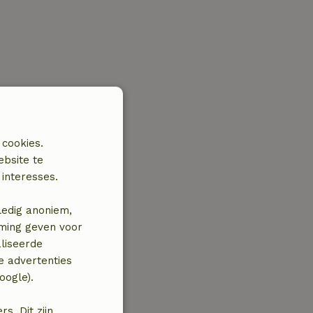
 cookies.
ebsite te
interesses.
ledig anoniem,
mming geven voor
liseerde
e advertenties
oogle).
. Dit zijn