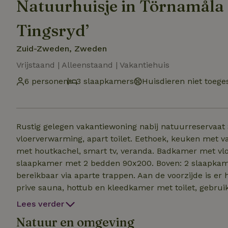
Natuurhuisje in Törnamåla 
Tingsryd’
Zuid-Zweden, Zweden
Vrijstaand | Alleenstaand | Vakantiehuis
6 personen
3 slaapkamers
Huisdieren niet toege
Rustig gelegen vakantiewoning nabij natuurreservaat 
vloerverwarming, apart toilet. Eethoek, keuken met 
met houtkachel, smart tv, veranda. Badkamer met vl
slaapkamer met 2 bedden 90x200. Boven: 2 slaapkam
bereikbaar via aparte trappen. Aan de voorzijde is er
prive sauna, hottub en kleedkamer met toilet, gebruik 
plaatse te betalen (de hottub is niet beschikbaar weg
Lees verder
beschikbaar op aanvraag: 20GB(20€), 100GB(30€). Ind
Natuur en omgeving
verzorgen door ons (110€). Elektriciteit en hout afre