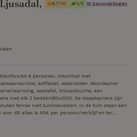
Ljusadal,
8,7/10
5/5
16 beoordelingen
staan
Stenfors,tot 6 personen. Inkomhal met
vaatwasmachine, koffiezet, waterkoker. Woonkamer
oerverwarming, wastafel, inloopdouche, een
ers met elk 2 bedden(80x200). De slaapkamers zijn
 houten terras met tuinmeubelen. In de tuin staan een
voor dit alles is 40€ per persoon/verblijf en ter
ens vriestemperaturen van 1/12-1/03). WiFi
ien u uitcheckt voor 9u is de schoonmaak te
kenen bij het uitchecken. Lakenpakket, fietsen kunnen