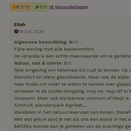
8,7/10
5/5
16 beoordelingen
Strikt noodzakelijk
accountbeheer. De w
Eliah
18 juli 2026
Naam
Algemene beoordeling: 9
/10
_pinterest_ct_ua
Fijne woning met alle basiscomfort.
De veranda is een echte meerwaarde om te geniet
_tt_enable_cookie
Natuur, rust & ruimte: 5
/5
fijne omgeving om helemaal tot rust te komen. Op 
CookieScriptCons
Stensfort en diens geschiedenis. Maar ook de wijde
naar Kosta om meer te weten te komen over glasbla
winkelen in de outlet-shopping. Hop on- hop off in
museum. Maar ook Karlskrona centrum of Växjö is
VISITOR_PRIVACY
Almhult, elandenpark älgriket,...
Wandelen in het natuurreservaat van Asnen, Stensfor
Met wat geluk spot je net als ons een eland in het w
&#039;s Avonds kan je genieten van de prachtige ge