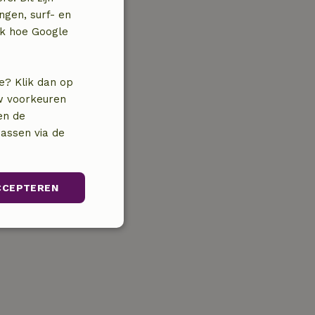
ngen, surf- en
jk hoe Google
e? Klik dan op
uw voorkeuren
en de
assen via de
CCEPTEREN
unctioneel