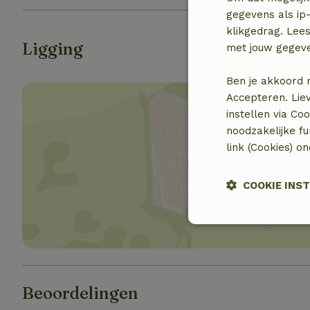
gegevens als ip-
klikgedrag. Lees
Ligging
met jouw gegev
Ben je akkoord 
Accepteren. Lie
instellen via Co
noodzakelijke f
link (Cookies) o
Toon 
COOKIE INS
Strikt noodzak
Beoordelingen