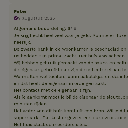
Peter
Naam
Naam
9 augustus 2025
_nhft_user-creat
Naam
_ga
Algemene beoordeling: 9
/10
Je krijgt echt heel veel voor je geld: Ruimte en lux
FPID
_nhftconstraint_s
heerlijk.
lowest-price
De zwarte bank in de woonkamer is beschadigd en z
_uetsid
_nhft_safety-depo
De bedden zijn prima. Zacht. Het huis was schoon.
Wij hebben gebruik gemaakt van de sauna en hottub.
_ga_JRK1QL37RY
de eigenaar gebruikt dan zijn deze heel snel aan te 
_uetvid
_nhftconstraint_p
We mistten wel lucifers, aanmaakblokjes en desinfe
policy
_ttp
en dat heeft de eigenaar in orde gemaakt.
Het contact met de eigenaar is fijn.
_nhftconstraint_s
deposit-refund
uid
Als je aankomt moet je bij de eigenaar de sleutel op
_ttp
minuten rijden.
_nhft_privacy-pol
Het water van dit huis komt uit een bron. Wil je dit
supermarkt. Dat kost ongeveer een euro voor anderh
FPAU
Het huis staat op meerdere sites.
IDE
ar_debug