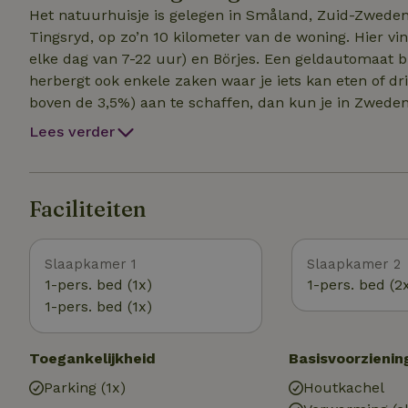
gehuurd worden. December-Februari = gebruik sauna g
Het natuurhuisje is gelegen in Småland, Zuid-Zweden.
Tingsryd, op zo’n 10 kilometer van de woning. Hier vi
elke dag van 7-22 uur) en Börjes. Een geldautomaat bi
herbergt ook enkele zaken waar je iets kan eten of dr
boven de 3,5%) aan te schaffen, dan kun je in Zweden
waarvan er zich eentje in het centrum bevindt (naast 
Lees verder
woning kan je infobrochures van de streek vinden. ​La
kilometer van Stenfors, een natuurreservaat van 66 he
het meer Tiken in Tingsryd over een afstand van onge
Faciliteiten
de rivier Braknean.
Slaapkamer 1
Slaapkamer 2
1-pers. bed (1x)
1-pers. bed (2
1-pers. bed (1x)
Toegankelijkheid
Basisvoorzienin
Parking (1x)
Houtkachel