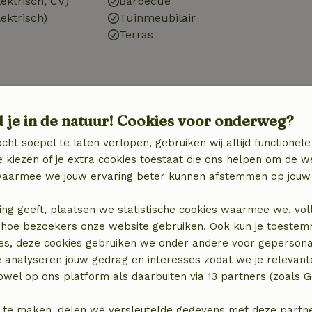
ektrisch, CV)
Barbecue
ektrisch)
Tuinmeubilair
Terras
Keuken
Keuken
d je in de natuur! Cookies voor onderweg?
)
Afwasmachine
cht soepel te laten verlopen, gebruiken wij altijd functionele
Koel-/vriescombinatie
 kiezen of je extra cookies toestaat die ons helpen om de w
Oven
aarmee we jouw ervaring beter kunnen afstemmen op jouw 
ing geeft, plaatsen we statistische cookies waarmee we, vol
 in hoe bezoekers onze website gebruiken. Ook kun je toeste
es, deze cookies gebruiken we onder andere voor gepersona
e analyseren jouw gedrag en interesses zodat we je relevant
wel op ons platform als daarbuiten via 13 partners (zoals G
 te maken, delen we versleutelde gegevens met deze partners