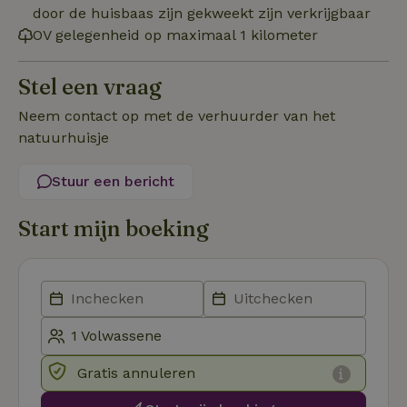
Naam
Vervaldatum
Om
door de huisbaas zijn gekweekt zijn verkrijgbaar
Domein
OV gelegenheid op maximaal 1 kilometer
_pinterest_ct_ua
Pinterest Inc.
1 jaar
De
.ct.pinterest.com
wo
re
Pi
Stel een vraag
Ma
Neem contact op met de verhuurder van het
_tt_enable_cookie
.natuurhuisje.be
3 maanden
De
wo
natuurhuisje
o
vo
de
Stuur een bericht
be
ge
co
we
Start mijn boeking
on
CookieScriptConsent
CookieScript
4 weken 2
De
Google
.natuurhuisje.be
dagen
wo
Privacy Policy
do
Sc
se
co
va
on
co
Gratis annuleren
va
Sc
no