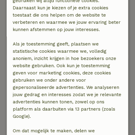
gebruiken wij altijd functionele cookies.
met weinig verkeer, omgeven door een groen
Daarnaast kun je kiezen of je extra cookies
landschap. Op korte afstand met de auto (2 tot
toestaat die ons helpen om de website te
30 minuten) bereik je restaurants, kleine en
verbeteren en waarmee we jouw ervaring beter
deels mooie dorpjes en de Atlantische Oceaan
kunnen afstemmen op jouw interesses.
met geweldige stranden (30 - 45 minuten met
de auto).
Als je toestemming geeft, plaatsen we
Deze tekst is automatisch vertaald.
Toon origineel.
statistische cookies waarmee we, volledig
anoniem, inzicht krijgen in hoe bezoekers onze
Derk
website gebruiken. Ook kun je toestemming
6 mei 2019
geven voor marketing cookies, deze cookies
gebruiken we onder andere voor
Algemene beoordeling: 10
/10
gepersonaliseerde advertenties. We analyseren
Het huisje is heel comfortabel, alles is er en het
jouw gedrag en interesses zodat we je relevante
is smaakvol ingericht.
advertenties kunnen tonen, zowel op ons
Ook het slaapcomfort is prima.
platform als daarbuiten via 13 partners (zoals
Natuur, rust & ruimte: 5
/5
Google).
Het natuurhuisje ligt in een vallei waarbij je
rondom in de natuur zit en kan genieten van de
Om dat mogelijk te maken, delen we
stilte, de vogels, de tuin, het nog stukje oerbos