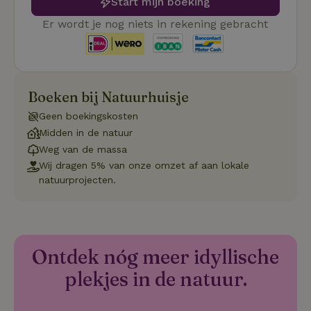
Start mijn boeking
co
we
Er wordt je nog niets in rekening gebracht
VISITOR_PRIVACY_METADATA
YouTube
5 maanden
De
.youtube.com
4 weken
wo
o
to
de
pr
vo
Boeken bij Natuurhuisje
in
si
Geen boekingskosten
He
ge
Midden in de natuur
to
Weg van de massa
de
be
Wij dragen 5% van onze omzet af aan lokale
ve
pr
natuurprojecten.
in
hu
w
ge
to
se
Ontdek nóg meer idyllische
plekjes in de natuur.
Naam
Aanbieder
/
Domein
Verval