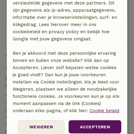
versleutelde gegevens met deze partners. Dit
vlakbij. Af en toe komt er een tractor of auto
zijn gegevens als ip-adres, apparaatgegevens,
voorbij.
informatie over je browserinstellingen, surf- en
klikgedrag. Lees hierover meer in ons
cookiebeleid en privacy policy en bekijk hoe
Bekijk alle 3 beoordelingen
Google met jouw gegevens omgaat.
Ben je akkoord met deze persoonlijke ervaring
Goed om te weten
binnen en buiten onze website? Klik dan op
Accepteren. Liever zelf bepalen welke cookies
Verblijfdetails
je goed vindt? Dan kun je jouw voorkeuren
Inchecken: 16:00- 22:00
instellen via Cookie instellingen. Als je kiest voor
Uitchecken: 10:00- 11:30
Weigeren, plaatsen we alleen de noodzakelijke
Gratis annuleren binnen 7 dagen
functionele cookies. Je voorkeuren kun je op elk
Gratis annuleren binnen 7 dagen na bevestiging van
moment aanpassen via de link (Cookies)
je boeking, bij een boekingsaanvraag meer dan 28
onderaan elke pagina, of klik hier:
Cookie beleid
dagen voor aanvang. Bij een boeking met aanvang
binnen 28 dagen geldt gratis annuleren binnen 24
WEIGEREN
ACCEPTEREN
uur. Bij annulering binnen gestelde periode heb je