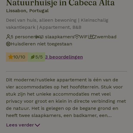
Natuurhuisje in Cabeca Alta
Lissabon, Portugal
Deel van huis, alleen bewoning | Kleinschalig
vakantiepark | Appartement, B&B
5 personen
3 slaapkamers
WiFi
Zwembad
Huisdieren niet toegestaan
10/10
5/5
3 beoordelingen
Dit moderne/rustieke appartement is één van de
vier accommodaties op het hoofdterrein. Stuk voor
stuk zijn het unieke accommodaties met veel
privacy voor groot en klein in directe verbinding met
de natuur. Het is gelegen op de begane grond en
heeft twee slaapkamers, een badkamer, een
woon-/eetkamer met kitchenette, een extra
Lees verder
bedbank in een nis en een groot, volledig