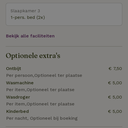
Dinosaurus attractiepark in Lourinha slechts 40
Slaapkamer 3
minuten bij Quinta Japonesa vandaan.
1-pers. bed (2x)
Bekijk alle faciliteiten
Optionele extra's
Ontbijt
€ 7,50
Per persoon,Optioneel ter plaatse
Wasmachine
€ 5,00
Per item,Optioneel ter plaatse
Wasdroger
€ 5,00
Per item,Optioneel ter plaatse
Kinderbed
€ 5,00
Per nacht, Optioneel bij boeking