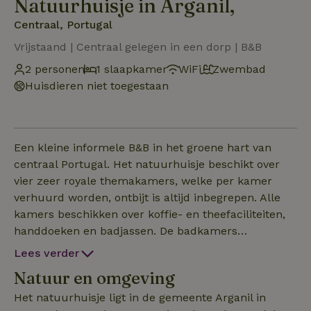
Natuurhuisje in Arganil,
Centraal, Portugal
Vrijstaand | Centraal gelegen in een dorp | B&B
2 personen
1 slaapkamer
WiFi
Zwembad
Huisdieren niet toegestaan
Een kleine informele B&B in het groene hart van
centraal Portugal. Het natuurhuisje beschikt over
vier zeer royale themakamers, welke per kamer
verhuurd worden, ontbijt is altijd inbegrepen. Alle
kamers beschikken over koffie- en theefaciliteiten,
handdoeken en badjassen. De badkamers
beschikken over een fohn en zeep. Elke kamer heeft
Lees verder
zijn eigen identiteit en uitstraling. De Classic
Natuur en omgeving
room(35669), de Byzanthijnse kamer (356670), de
Retro kamer (3566..) en de Far East kamer (
Het natuurhuisje ligt in de gemeente Arganil in