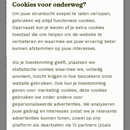
Gratis annuleren binnen 7 dagen na bevestiging van
Cookies voor onderweg?
je boeking, bij een boekingsaanvraag meer dan 28
Om jouw struintocht soepel te laten verlopen,
dagen voor aanvang. Bij een boeking met aanvang
gebruiken wij altijd functionele cookies.
binnen 28 dagen geldt gratis annuleren binnen 24
Daarnaast kun je kiezen of je extra cookies
uur. Bij annulering binnen gestelde periode heb je
toestaat die ons helpen om de website te
recht op volledige terugbetaling van het
verbeteren en waarmee we jouw ervaring beter
boekingsbedrag.
kunnen afstemmen op jouw interesses.
Daarna krijg je een deel van de reissom en 100% van
Als je toestemming geeft, plaatsen we
de borg terugbetaald:
statistische cookies waarmee we, volledig
anoniem, inzicht krijgen in hoe bezoekers onze
• tot 42 dagen voor aankomst: 70% terugbetaald
website gebruiken. Ook kun je toestemming
• 42–28 dagen voor aankomst: 40% terugbetaald
geven voor marketing cookies, deze cookies
• 28 dagen tot de aankomstdag: 10% terugbetaald
gebruiken we onder andere voor
• op de aankomstdag of later: geen terugbetaling
gepersonaliseerde advertenties. We analyseren
jouw gedrag en interesses zodat we je relevante
Bekijk alles
advertenties kunnen tonen, zowel op ons
platform als daarbuiten via 13 partners (zoals