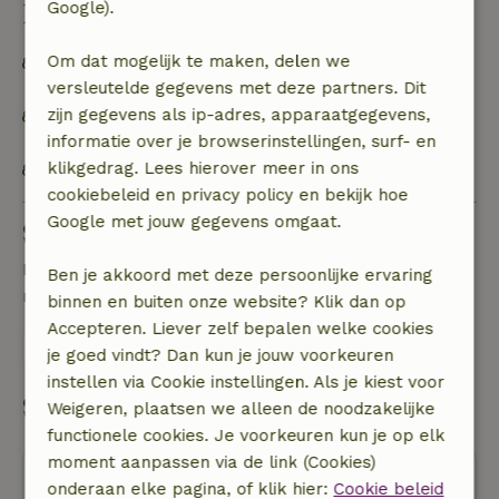
Google).
Duurzaamheid
Om dat mogelijk te maken, delen we
Off grid of voorzien van 100% hernieuwbare
versleutelde gegevens met deze partners. Dit
energie
zijn gegevens als ip-adres, apparaatgegevens,
Ecologische / biologische voedselproducten die
informatie over je browserinstellingen, surf- en
door de huisbaas zijn gekweekt zijn verkrijgbaar
klikgedrag. Lees hierover meer in ons
OV gelegenheid op maximaal 1 kilometer
cookiebeleid en privacy policy en bekijk hoe
Google met jouw gegevens omgaat.
Stel een vraag
Neem contact op met de verhuurder van het
Ben je akkoord met deze persoonlijke ervaring
natuurhuisje
binnen en buiten onze website? Klik dan op
Accepteren. Liever zelf bepalen welke cookies
Stuur een bericht
je goed vindt? Dan kun je jouw voorkeuren
instellen via Cookie instellingen. Als je kiest voor
Start mijn boeking
Weigeren, plaatsen we alleen de noodzakelijke
functionele cookies. Je voorkeuren kun je op elk
moment aanpassen via de link (Cookies)
onderaan elke pagina, of klik hier:
Cookie beleid