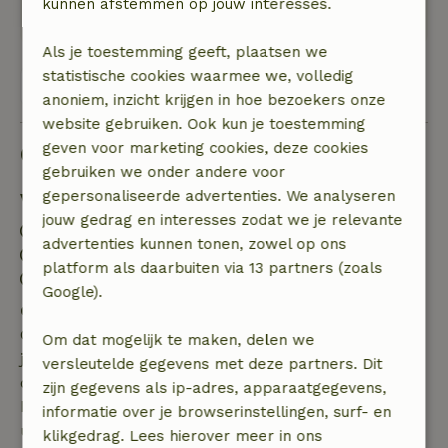
kunnen afstemmen op jouw interesses.
Was heerlijk toeven!
Als je toestemming geeft, plaatsen we
statistische cookies waarmee we, volledig
Bekijk alle 40 beoordelingen
anoniem, inzicht krijgen in hoe bezoekers onze
website gebruiken. Ook kun je toestemming
geven voor marketing cookies, deze cookies
Goed om te weten
gebruiken we onder andere voor
gepersonaliseerde advertenties. We analyseren
Verblijfdetails
jouw gedrag en interesses zodat we je relevante
Inchecken: 15:00- 21:00
advertenties kunnen tonen, zowel op ons
Uitchecken: 08:00- 10:00
platform als daarbuiten via 13 partners (zoals
Contactloos verblijf mogelijk
Google).
Gratis annuleren binnen 7 dagen
Gratis annuleren binnen 7 dagen na bevestiging van
Om dat mogelijk te maken, delen we
je boeking, bij een boekingsaanvraag meer dan 28
versleutelde gegevens met deze partners. Dit
dagen voor aanvang. Bij een boeking met aanvang
zijn gegevens als ip-adres, apparaatgegevens,
binnen 28 dagen geldt gratis annuleren binnen 24
informatie over je browserinstellingen, surf- en
uur. Bij annulering binnen gestelde periode heb je
klikgedrag. Lees hierover meer in ons