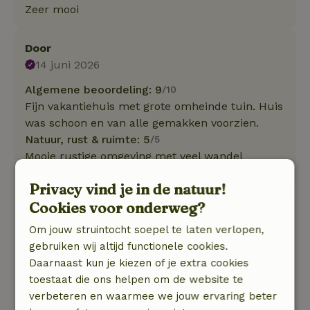
Zeer mooi
Door
14 juni 2026
Algemene beoordeling: 9
/10
Fijn vakantiehuis met grote omheinde tuin. Huis
was schoon en van alle gemakken voorzien.
Natuur, rust & ruimte: 5
/5
Mooie rustige omgeving met veel wandel
mogelijkheden.
Privacy vind je in de natuur!
Cookies voor onderweg?
Diederik
11 mei 2026
Om jouw struintocht soepel te laten verlopen,
gebruiken wij altijd functionele cookies.
Algemene beoordeling: 9
/10
Daarnaast kun je kiezen of je extra cookies
Schoon, fijne spullen en goede info van
toestaat die ons helpen om de website te
eigenaren
verbeteren en waarmee we jouw ervaring beter
Natuur, rust & ruimte: 5
/5