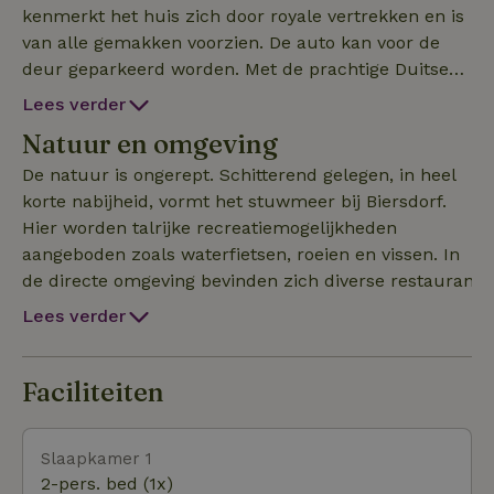
kenmerkt het huis zich door royale vertrekken en is
van alle gemakken voorzien. De auto kan voor de
deur geparkeerd worden. Met de prachtige Duitse
steden Bitburg en Trier en het Luxemburgse
Lees verder
Echternach of bijvoorbeeld Vianden allen op nog
Natuur en omgeving
geen 20 kilometer afstand, hoef je je hier niet te vervel
De natuur is ongerept. Schitterend gelegen, in heel
korte nabijheid, vormt het stuwmeer bij Biersdorf.
Hier worden talrijke recreatiemogelijkheden
aangeboden zoals waterfietsen, roeien en vissen. In
de directe omgeving bevinden zich diverse restaurants.
Lees verder
Faciliteiten
Slaapkamer 1
2-pers. bed (1x)