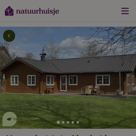
Dit natuurhuisje is eco-
vriendelijk
lees meer