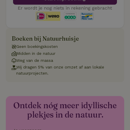
Ma
Er wordt je nog niets in rekening gebracht
_tt_enable_cookie
.natuurhuisje.be
3 maanden
De
wo
o
vo
de
be
ge
Boeken bij Natuurhuisje
co
we
Geen boekingskosten
on
Midden in de natuur
CookieScriptConsent
CookieScript
4 weken 2
De
Google
.natuurhuisje.be
dagen
wo
Weg van de massa
Privacy Policy
do
Wij dragen 5% van onze omzet af aan lokale
Sc
se
natuurprojecten.
co
va
on
co
va
Sc
no
Ontdek nóg meer idyllische
co
we
plekjes in de natuur.
VISITOR_PRIVACY_METADATA
YouTube
5 maanden
De
.youtube.com
4 weken
wo
o
to