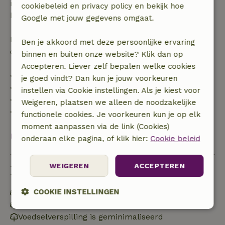
recht op volledige terugbetaling van het
cookiebeleid en privacy policy en bekijk hoe
boekingsbedrag.
Google met jouw gegevens omgaat.
Daarna krijg je een deel van de reissom en 100% van
Ben je akkoord met deze persoonlijke ervaring
de borg terugbetaald:
binnen en buiten onze website? Klik dan op
Accepteren. Liever zelf bepalen welke cookies
• tot 42 dagen voor aankomst: 70% terugbetaald
je goed vindt? Dan kun je jouw voorkeuren
• 42–28 dagen voor aankomst: 40% terugbetaald
instellen via Cookie instellingen. Als je kiest voor
• 28 dagen tot de aankomstdag: 10% terugbetaald
Weigeren, plaatsen we alleen de noodzakelijke
• op de aankomstdag of later: geen terugbetaling
functionele cookies. Je voorkeuren kun je op elk
moment aanpassen via de link (Cookies)
Bekijk alles
onderaan elke pagina, of klik hier:
Cookie beleid
WEIGEREN
ACCEPTEREN
Duurzaamheid
COOKIE INSTELLINGEN
Natuurlijke isolatiematerialen
Gebouwd met natuurlijke bouwmaterialen
Strikt
Prestatie
Targeting
Voedselverspilling is geminimaliseerd
noodzakelijk