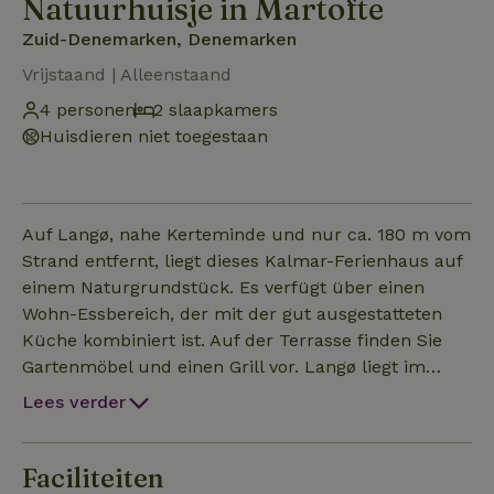
Natuurhuisje in Martofte
Zuid-Denemarken, Denemarken
Vrijstaand | Alleenstaand
4 personen
2 slaapkamers
Huisdieren niet toegestaan
Auf Langø, nahe Kerteminde und nur ca. 180 m vom
Strand entfernt, liegt dieses Kalmar-Ferienhaus auf
einem Naturgrundstück. Es verfügt über einen
Wohn-Essbereich, der mit der gut ausgestatteten
Küche kombiniert ist. Auf der Terrasse finden Sie
Gartenmöbel und einen Grill vor. Langø liegt im
Nord-Osten Fünens, nicht weit vom gemütlichen Ort
Lees verder
Kerteminde entfernt, wo Sie gute
Einkaufsmöglichkeiten vorfinden.
Faciliteiten