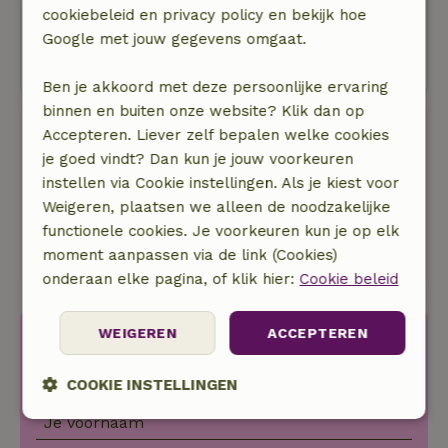
cookiebeleid en privacy policy en bekijk hoe
Oeps! Dit natuurhuisje kun je helaas
Google met jouw gegevens omgaat.
niet meer boeken.
Ben je akkoord met deze persoonlijke ervaring
binnen en buiten onze website? Klik dan op
Boeken bij Natuurhuisje
Accepteren. Liever zelf bepalen welke cookies
je goed vindt? Dan kun je jouw voorkeuren
Geen boekingskosten
instellen via Cookie instellingen. Als je kiest voor
Midden in de natuur
Weigeren, plaatsen we alleen de noodzakelijke
Weg van de massa
functionele cookies. Je voorkeuren kun je op elk
Wij dragen 5% van onze omzet af aan lokale
moment aanpassen via de link (Cookies)
natuurprojecten.
onderaan elke pagina, of klik hier:
Cookie beleid
Ontdek nóg meer idyllische
WEIGEREN
ACCEPTEREN
plekjes in de natuur.
COOKIE INSTELLINGEN
Je voornaam
Strikt
Prestatie
Targeting
noodzakelijk