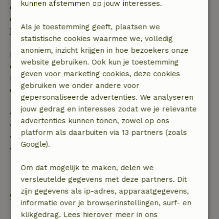
kunnen afstemmen op jouw interesses.
Gratis annuleren binnen 24 uur
Gratis annuleren binnen 24 uur na bevestiging van
Als je toestemming geeft, plaatsen we
je boeking.
statistische cookies waarmee we, volledig
anoniem, inzicht krijgen in hoe bezoekers onze
Bij annulering binnen gestelde periode heb je recht
website gebruiken. Ook kun je toestemming
op volledige terugbetaling van het boekingsbedrag.
geven voor marketing cookies, deze cookies
Daarna krijg je een deel van de reissom en 100% van
gebruiken we onder andere voor
de borg terugbetaald:
gepersonaliseerde advertenties. We analyseren
jouw gedrag en interesses zodat we je relevante
• tot 42 dagen voor aankomst: 70% terugbetaald
advertenties kunnen tonen, zowel op ons
• 42–28 dagen voor aankomst: 40% terugbetaald
platform als daarbuiten via 13 partners (zoals
• 28 dagen tot de aankomstdag: 10% terugbetaald
Google).
• op de aankomstdag of later: geen terugbetaling
Om dat mogelijk te maken, delen we
Bekijk alles
versleutelde gegevens met deze partners. Dit
zijn gegevens als ip-adres, apparaatgegevens,
Start mijn boeking
informatie over je browserinstellingen, surf- en
klikgedrag. Lees hierover meer in ons