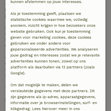
kunnen afstemmen op jouw interesses.
Gratis annuleren binnen 24 uur
Gratis annuleren binnen 24 uur na bevestiging van
Als je toestemming geeft, plaatsen we
je boeking.
statistische cookies waarmee we, volledig
anoniem, inzicht krijgen in hoe bezoekers onze
Bij annulering binnen gestelde periode heb je recht
website gebruiken. Ook kun je toestemming
op volledige terugbetaling van het boekingsbedrag.
geven voor marketing cookies, deze cookies
Daarna krijg je een deel van de reissom en 100% van
gebruiken we onder andere voor
de borg terugbetaald:
gepersonaliseerde advertenties. We analyseren
jouw gedrag en interesses zodat we je relevante
• tot 42 dagen voor aankomst: 70% terugbetaald
advertenties kunnen tonen, zowel op ons
• 42–28 dagen voor aankomst: 40% terugbetaald
platform als daarbuiten via 13 partners (zoals
• 28 dagen tot de aankomstdag: 10% terugbetaald
Google).
• op de aankomstdag of later: geen terugbetaling
Om dat mogelijk te maken, delen we
Bekijk alles
versleutelde gegevens met deze partners. Dit
zijn gegevens als ip-adres, apparaatgegevens,
Start mijn boeking
informatie over je browserinstellingen, surf- en
klikgedrag. Lees hierover meer in ons