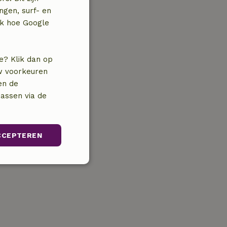
ngen, surf- en
jk hoe Google
e? Klik dan op
uw voorkeuren
en de
assen via de
CCEPTEREN
unctioneel