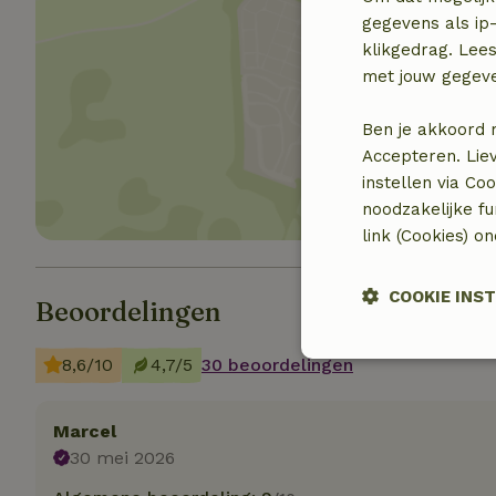
gegevens als ip-
klikgedrag. Lees
met jouw gegev
Toon 
Ben je akkoord 
Accepteren. Lie
instellen via Co
noodzakelijke f
link (Cookies) o
COOKIE INS
Beoordelingen
Strikt noodzak
8,6/10
4,7/5
30 beoordelingen
Marcel
30 mei 2026