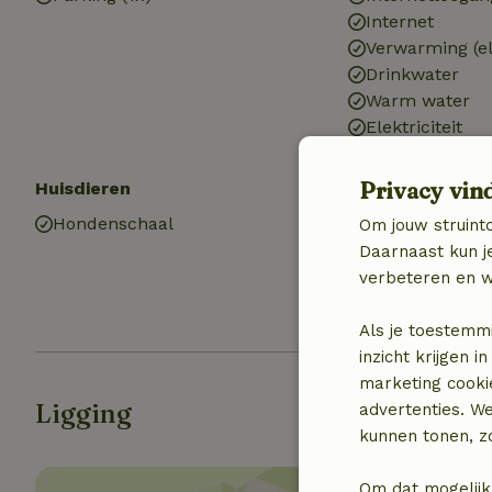
Internet
Verwarming (el
Drinkwater
Warm water
Elektriciteit
Privacy vin
Huisdieren
Keuken
Hondenschaal
Keuken
Om jouw struinto
Koel-/vriescom
Daarnaast kun je
Oven
verbeteren en w
Als je toestemm
inzicht krijgen
marketing cooki
Ligging
advertenties. W
kunnen tonen, zo
Om dat mogelijk