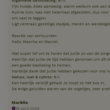
Algemene beoordeling: 9
/10
Fijn huisje. Alles aanwezig. warm welkom ook aan 
Ruime tuin, was niet helemaal afgesloten, dus voor 
Strikt noodzakelijk
om vast te leggen.
accountbeheer. De w
Ligt centraal; gezellige stadjes, meren en wandelge
Naam
Reactie van verhuurder:
_pinterest_ct_ua
Hallo Mascha en Marcel,
_tt_enable_cookie
Wat super tof om te horen dat jullie zo van de om
Heel fijn dat jullie de tijd hebben genomen om dit 
CookieScriptCons
een goede beslissing te nemen.
Hartelijk dank dat jullie hebben gekozen voor ons n
Natuur, rust & ruimte: 5
/5
VISITOR_PRIVACY
Een heerlijk verblijf gehad! Je loopt zo het bos in.
De enige geluiden waren van de vogeltjes, zeer prett
Mariëlle
18 april 2026