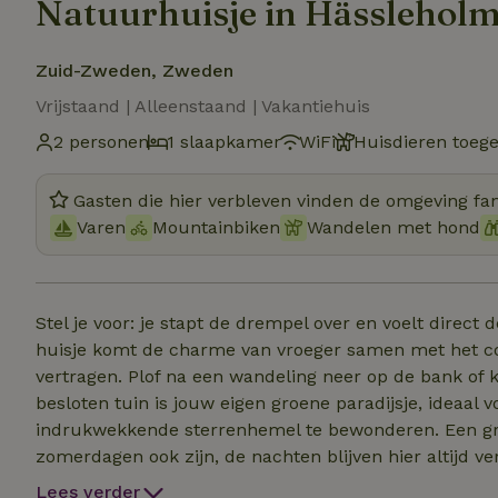
Natuurhuisje in Hässlehol
Zuid-Zweden, Zweden
Vrijstaand | Alleenstaand | Vakantiehuis
2 personen
1 slaapkamer
WiFi
Huisdieren toeg
Gasten die hier verbleven vinden de omgeving fan
Varen
Mountainbiken
Wandelen met hond
Stel je voor: je stapt de drempel over en voelt direct 
huisje komt de charme van vroeger samen met het comfort van nu. Het is een 
vertragen. Plof na een wandeling neer op de bank of kruip weg in de fauteuil met een goed boek. De
besloten tuin is jouw eigen groene paradijsje, ideaal 
indrukwekkende sterrenhemel te bewonderen. Een groot pluspunt van deze plek: hoe heerlijk warm de
zomerdagen ook zijn, de nachten blijven hier altijd ve
klamme, zweterige nachten, maar geniet van een diep
Lees verder