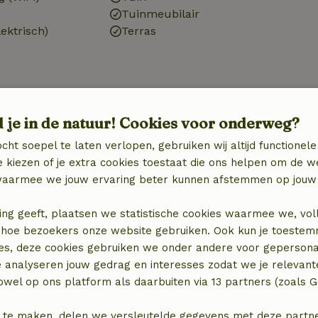
Tuinmeubilair
ektrisch)
Terras
d je in de natuur! Cookies voor onderweg?
Badkamer
Sanitaire voorzieningen
cht soepel te laten verlopen, gebruiken wij altijd functionele
binatie
Badkamer (1x)
 kiezen of je extra cookies toestaat die ons helpen om de w
Douche
aarmee we jouw ervaring beter kunnen afstemmen op jouw 
Toilet
ing geeft, plaatsen we statistische cookies waarmee we, vol
 in hoe bezoekers onze website gebruiken. Ook kun je toeste
es, deze cookies gebruiken we onder andere voor gepersona
e analyseren jouw gedrag en interesses zodat we je relevant
wel op ons platform als daarbuiten via 13 partners (zoals G
 te maken, delen we versleutelde gegevens met deze partners