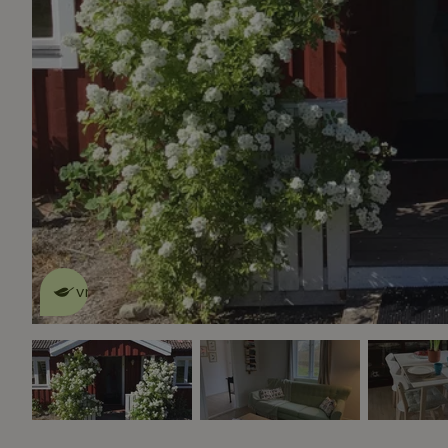
Dit natuurhuisje is eco-
vriendelijk
lees meer