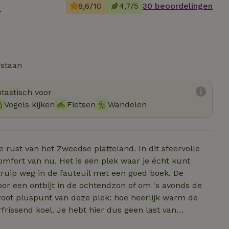
m
8,6/10
4,7/5
30 beoordelingen
estaan
tastisch voor
Vogels kijken
Fietsen
Wandelen
de rust van het Zweedse platteland. In dit sfeervolle
plek waar je écht kunt
voor een ontbijt in de ochtendzon of om 's avonds de
rfrissend koel. Je hebt hier dus geen last van
e en verkwikkende slaap in de absolute stilte van de