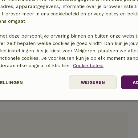
adres, apparaatgegevens, informatie over je browserinstelli
 hierover meer in ons cookiebeleid en privacy policy en beki
ens omgaat.
locatie
met deze persoonlijke ervaring binnen en buiten onze websit
ver zelf bepalen welke cookies je goed vindt? Dan kun je jo
okie instellingen. Als je kiest voor Weigeren, plaatsen we alle
unctionele cookies. Je voorkeuren kun je op elk moment aanp
nderaan elke pagina, of klik hier:
Cookie beleid
TELLINGEN
WEIGEREN
A
elijk
Prestatie
Targeting
F