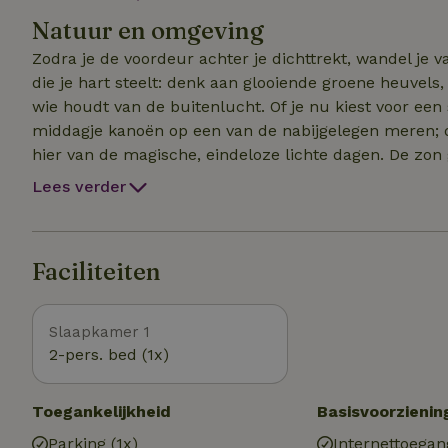
natuur. Op slechts 10 uur rijden vanuit Utrecht met een fijne tussenstop op de ferry puttgarden rodby zit
Natuur en omgeving
je binnen 3 uur heerlijk in de rust en ruimte van het
Zodra je de voordeur achter je dichttrekt, wandel je vanuit het huisje het bos in. Zuid-Zweden is een regio
die je hart steelt: denk aan glooiende groene heuvels
wie houdt van de buitenlucht. Of je nu kiest voor een
middagje kanoën op een van de nabijgelegen meren; de natuur is hier
hier van de magische, eindeloze lichte dagen. De zon 
aan je vakantie. Het is de plek bij uitstek om weer e
Lees verder
eenvoud van het buitenleven. Vanuit het huisje berei
plekjes van de regio!
Faciliteiten
Slaapkamer 1
2-pers. bed (1x)
Toegankelijkheid
Basisvoorzienin
Parking (1x)
Internettoegan