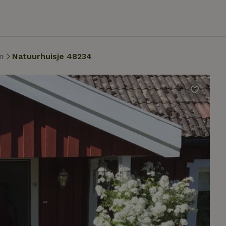
m
Natuurhuisje 48234