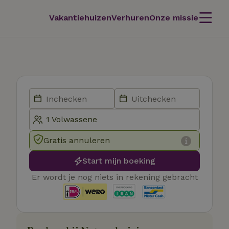
Vakantiehuizen
Verhuren
Onze missie
Gratis annuleren
Start mijn boeking
Er wordt je nog niets in rekening gebracht