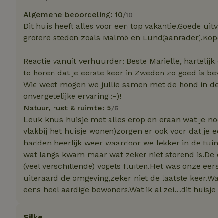
Algemene beoordeling: 10
/10
Naam
Dit huis heeft alles voor een top vakantie.Goede ui
Naam
_nhft_user-creat
grotere steden zoals Malmö en Lund(aanrader).Kop
Naam
_ga
FPID
Reactie vanuit verhuurder: Beste Marielle, hartelijk 
_nhftconstraint_s
lowest-price
te horen dat je eerste keer in Zweden zo goed is be
Wie weet mogen we jullie samen met de hond in d
_uetsid
_nhft_safety-depo
onvergetelijke ervaring :-)!
Natuur, rust & ruimte: 5
/5
_ga_JRK1QL37RY
Leuk knus huisje met alles erop en eraan wat je nodi
_uetvid
_nhftconstraint_p
vlakbij het huisje wonen)zorgen er ook voor dat je 
policy
_ttp
hadden heerlijk weer waardoor we lekker in de tui
wat langs kwam maar wat zeker niet storend is.De o
_nhftconstraint_s
deposit-refund
uid
(veel verschillende) vogels fluiten.Het was onze ee
_ttp
uiteraard de omgeving,zeker niet de laatste keer.W
_nhft_privacy-pol
eens heel aardige bewoners.Wat ik al zei…dit huisje 
FPAU
IDE
Silke
ar_debug