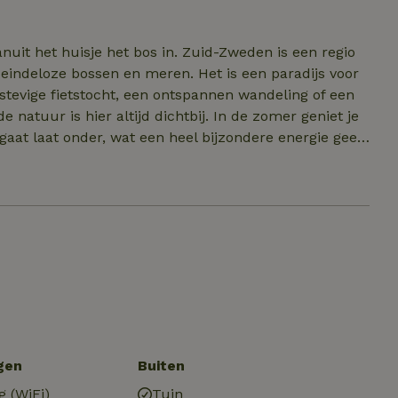
 zuid Zweedse plattenlad.
, eindeloze bossen en meren. Het is een paradijs voor
 stevige fietstocht, een ontspannen wandeling of een
 altijd dichtbij. In de zomer geniet je
gaat laat onder, wat een heel bijzondere energie geeft
ven helemaal op te laden en te genieten van de
k je bovendien gemakkelijk de mooiste verborgen
gen
Buiten
g (WiFi)
Tuin