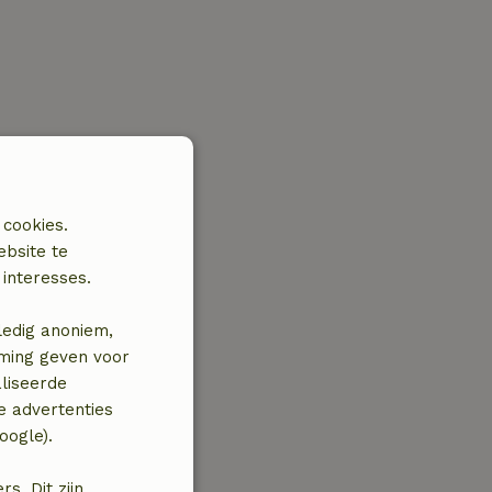
 cookies.
ebsite te
interesses.
ledig anoniem,
mming geven voor
liseerde
e advertenties
oogle).
. Dit zijn