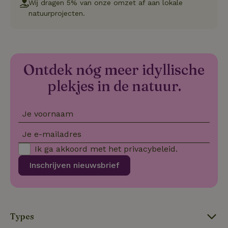
Wij dragen 5% van onze omzet af aan lokale
we
natuurprojecten.
on
CookieScriptConsent
CookieScript
4 weken 2
De
Google
.natuurhuisje.be
dagen
wo
Privacy Policy
do
Sc
se
co
Ontdek nóg meer idyllische
va
on
plekjes in de natuur.
co
va
Sc
no
Je voornaam
co
we
Je e-mailadres
VISITOR_PRIVACY_METADATA
YouTube
5 maanden
De
.youtube.com
4 weken
wo
Ik ga akkoord met het
privacybeleid
.
o
to
de
Inschrijven nieuwsbrief
pr
vo
in
si
He
ge
to
Types
de
be