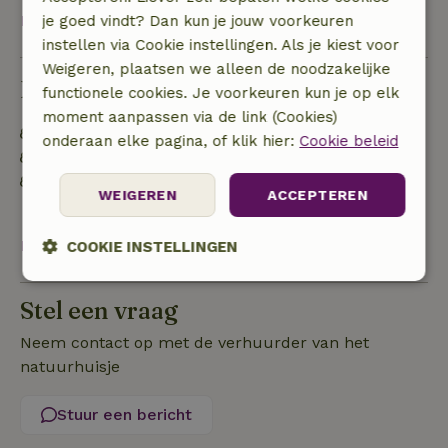
Bekijk alles
je goed vindt? Dan kun je jouw voorkeuren
instellen via Cookie instellingen. Als je kiest voor
Weigeren, plaatsen we alleen de noodzakelijke
Duurzaamheid
functionele cookies. Je voorkeuren kun je op elk
moment aanpassen via de link (Cookies)
Voedselverspilling is geminimaliseerd
onderaan elke pagina, of klik hier:
Cookie beleid
Duurzame inventaris
Afval scheiden (glas, papier, plastic,
WEIGEREN
ACCEPTEREN
voedselafval/biologisch)
Bekijk alles
COOKIE INSTELLINGEN
Strikt
Prestatie
Targeting
noodzakelijk
Stel een vraag
Neem contact op met de verhuurder van het
natuurhuisje
Functioneel
Stuur een bericht