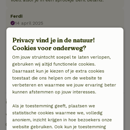
Ferdi
14 april 2025
Algemene beoordeling: 10
/10
Privacy vind je in de natuur!
Zou niet weten wat beter zou kunnen...
Cookies voor onderweg?
Natuur, rust & ruimte: 5
/5
Vriendelijke en meedenkende host, prachtige en
Om jouw struintocht soepel te laten verlopen,
rustige omgeving. Geweldig gewoonweg...
gebruiken wij altijd functionele cookies.
Daarnaast kun je kiezen of je extra cookies
toestaat die ons helpen om de website te
Bekijk alle 9 beoordelingen
verbeteren en waarmee we jouw ervaring beter
kunnen afstemmen op jouw interesses.
Goed om te weten
Als je toestemming geeft, plaatsen we
statistische cookies waarmee we, volledig
Verblijfdetails
anoniem, inzicht krijgen in hoe bezoekers onze
Inchecken: 16:00- 20:00
website gebruiken. Ook kun je toestemming