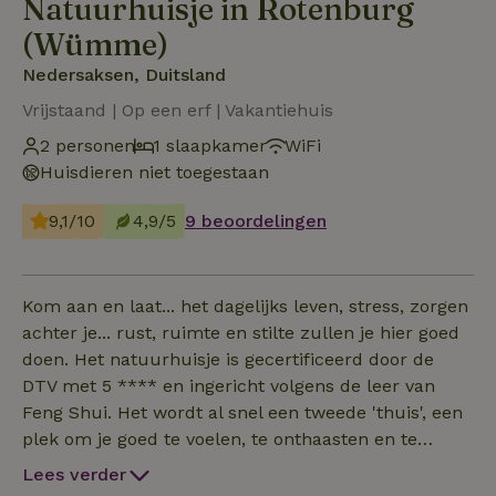
Natuurhuisje in Rotenburg
(Wümme)
Nedersaksen, Duitsland
Vrijstaand | Op een erf | Vakantiehuis
2 personen
1 slaapkamer
WiFi
Huisdieren niet toegestaan
9,1/10
4,9/5
9 beoordelingen
Kom aan en laat... het dagelijks leven, stress, zorgen
achter je... rust, ruimte en stilte zullen je hier goed
doen. Het natuurhuisje is gecertificeerd door de
DTV met 5 **** en ingericht volgens de leer van
Feng Shui. Het wordt al snel een tweede 'thuis', een
plek om je goed te voelen, te onthaasten en te
genieten. Hier is de huurder altijd de enige gast. En
Lees verder
we heten ze van harte welkom!