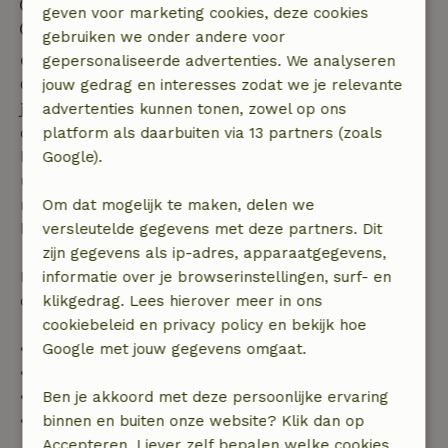
Uitchecken: 07:00- 10:00
geven voor marketing cookies, deze cookies
Contactloos verblijf mogelijk
gebruiken we onder andere voor
Gratis annuleren binnen 7 dagen
gepersonaliseerde advertenties. We analyseren
Gratis annuleren binnen 7 dagen na bevestiging van
jouw gedrag en interesses zodat we je relevante
je boeking, bij een boekingsaanvraag meer dan 28
advertenties kunnen tonen, zowel op ons
dagen voor aanvang. Bij een boeking met aanvang
platform als daarbuiten via 13 partners (zoals
binnen 28 dagen geldt gratis annuleren binnen 24
Google).
uur. Bij annulering binnen gestelde periode heb je
recht op volledige terugbetaling van het
Om dat mogelijk te maken, delen we
boekingsbedrag.
versleutelde gegevens met deze partners. Dit
zijn gegevens als ip-adres, apparaatgegevens,
Daarna krijg je een deel van de reissom en 100% van
informatie over je browserinstellingen, surf- en
de borg terugbetaald:
klikgedrag. Lees hierover meer in ons
cookiebeleid en privacy policy en bekijk hoe
• tot 42 dagen voor aankomst: 70% terugbetaald
Google met jouw gegevens omgaat.
• 42–28 dagen voor aankomst: 40% terugbetaald
• 28 dagen tot de aankomstdag: 10% terugbetaald
Ben je akkoord met deze persoonlijke ervaring
• op de aankomstdag of later: geen terugbetaling
binnen en buiten onze website? Klik dan op
Accepteren. Liever zelf bepalen welke cookies