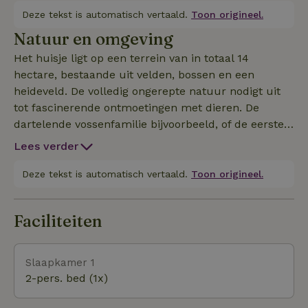
Deze tekst is automatisch vertaald.
Toon origineel.
Natuur en omgeving
Het huisje ligt op een terrein van in totaal 14
hectare, bestaande uit velden, bossen en een
heideveld. De volledig ongerepte natuur nodigt uit
tot fascinerende ontmoetingen met dieren. De
dartelende vossenfamilie bijvoorbeeld, of de eerste
vluchtpogingen van de kraanvogelkinderen..., het
Lees verder
territoriale gedrag van het jonge moederhert dat
haar tweelingkalfjes beschermt... Als je oog hebt
Deze tekst is automatisch vertaald.
Toon origineel.
voor de natuur, zul je hier niet uitgekeken raken. Als
je zin hebt om de natuur te voet te verkennen, zijn
Faciliteiten
de NATUURPADEN een geweldige manier om dat te
doen. Het pad "Dör't Moor" is verkozen tot "mooiste
wandelpad van Duitsland".
Slaapkamer 1
2-pers. bed (1x)