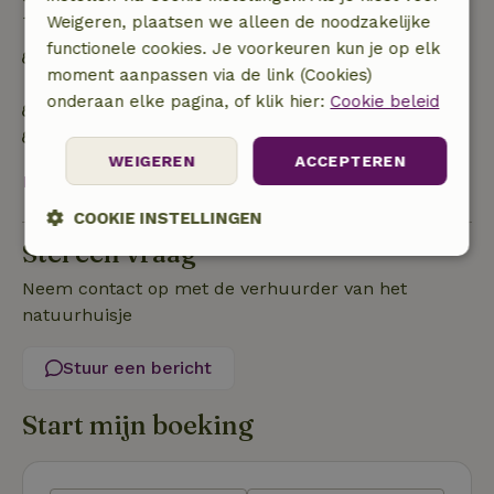
Duurzaamheid
Weigeren, plaatsen we alleen de noodzakelijke
functionele cookies. Je voorkeuren kun je op elk
Afval scheiden (glas, papier, plastic,
moment aanpassen via de link (Cookies)
voedselafval/biologisch)
onderaan elke pagina, of klik hier:
Cookie beleid
Geen plastic voor eenmalig gebruik
Geen plastic (water)flessen voor eenmalig gebruik
WEIGEREN
ACCEPTEREN
Bekijk alles
COOKIE INSTELLINGEN
Stel een vraag
Strikt
Prestatie
Targeting
noodzakelijk
Neem contact op met de verhuurder van het
natuurhuisje
Stuur een bericht
Functioneel
Start mijn boeking