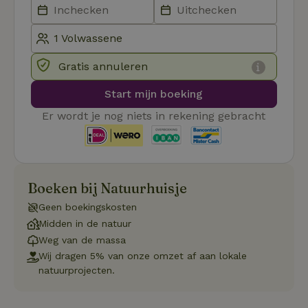
Strikt noodzakelijk
Prestatie
Targeting
Functioneel
Strikt noodzakelijke cookies maken de kernfunctionaliteiten
Gratis annuleren
van de website mogelijk, zoals gebruikersaanmelding en
accountbeheer. De website kan niet goed worden gebruikt
Start mijn boeking
zonder de strikt noodzakelijke cookies.
Er wordt je nog niets in rekening gebracht
Aanbieder
/
Naam
Vervaldatum
Om
Domein
_pinterest_ct_ua
Pinterest Inc.
1 jaar
De
.ct.pinterest.com
wo
re
Pi
Boeken bij Natuurhuisje
Ma
_tt_enable_cookie
.natuurhuisje.be
3 maanden
De
Geen boekingskosten
wo
Midden in de natuur
o
vo
Weg van de massa
de
be
Wij dragen 5% van onze omzet af aan lokale
ge
natuurprojecten.
co
we
on