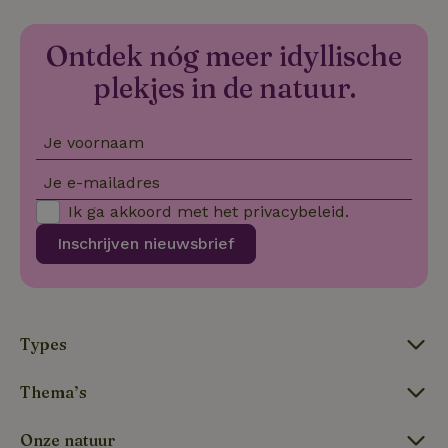
CookieScriptConsent
CookieScript
4 weken 2
De
Google
.natuurhuisje.be
dagen
wo
Privacy Policy
do
Ontdek nóg meer idyllische
Sc
se
co
plekjes in de natuur.
va
on
co
va
Je voornaam
Sc
no
co
Je e-mailadres
we
Ik ga akkoord met het
privacybeleid
.
VISITOR_PRIVACY_METADATA
YouTube
5 maanden
De
.youtube.com
4 weken
wo
Inschrijven nieuwsbrief
o
to
de
pr
vo
in
si
Types
He
ge
to
de
Thema’s
be
ve
pr
Onze natuur
in