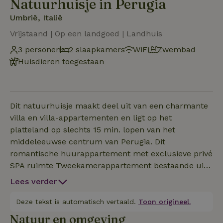
Natuurhuisje in Perugia
Umbrië, Italië
Vrijstaand | Op een landgoed | Landhuis
3 personen
2 slaapkamers
WiFi
Zwembad
Huisdieren toegestaan
Dit natuurhuisje maakt deel uit van een charmante
villa en villa-appartementen en ligt op het
platteland op slechts 15 min. lopen van het
middeleeuwse centrum van Perugia. Dit
romantische huurappartement met exclusieve privé
SPA ruimte Tweekamerappartement bestaande uit:
- Woonkamer met grote keuken, kleine
Lees verder
comfortabele tweepersoonsslaapbank voor een of
twee personen (Frans formaat) en open haard -
Deze tekst is automatisch vertaald.
Toon origineel.
Junior suite met een tweepersoonsbed met matras
Natuur en omgeving