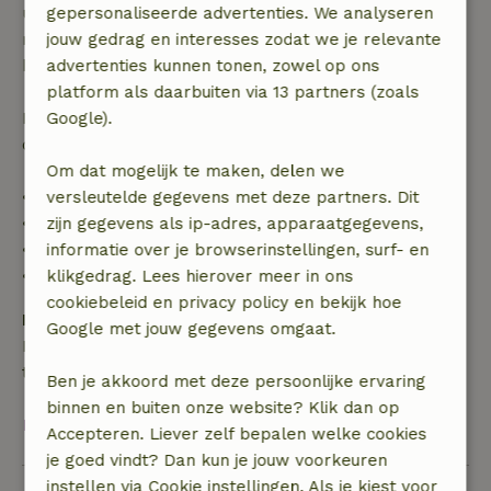
uur. Bij annulering binnen gestelde periode heb je
gepersonaliseerde advertenties. We analyseren
recht op volledige terugbetaling van het
jouw gedrag en interesses zodat we je relevante
boekingsbedrag.
advertenties kunnen tonen, zowel op ons
platform als daarbuiten via 13 partners (zoals
Daarna krijg je een deel van de reissom en 100% van
Google).
de borg terugbetaald:
Om dat mogelijk te maken, delen we
• tot 42 dagen voor aankomst: 70% terugbetaald
versleutelde gegevens met deze partners. Dit
• 42–28 dagen voor aankomst: 40% terugbetaald
zijn gegevens als ip-adres, apparaatgegevens,
• 28 dagen tot de aankomstdag: 10% terugbetaald
informatie over je browserinstellingen, surf- en
• op de aankomstdag of later: geen terugbetaling
klikgedrag. Lees hierover meer in ons
cookiebeleid en privacy policy en bekijk hoe
Borg
Google met jouw gegevens omgaat.
Een borg van € 200,00 is van toepassing. Je wordt
terugbetaald na het uitchecken.
Ben je akkoord met deze persoonlijke ervaring
binnen en buiten onze website? Klik dan op
Bekijk alles
Accepteren. Liever zelf bepalen welke cookies
je goed vindt? Dan kun je jouw voorkeuren
instellen via Cookie instellingen. Als je kiest voor