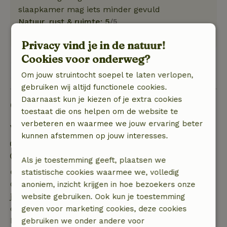
slaapkamer mag iets minder gevuld
Natuur, rust & ruimte: 5
/5
zonnig rustig vakantiegevoel
Privacy vind je in de natuur!
Cookies voor onderweg?
Bekijk 1 beoordeling
Om jouw struintocht soepel te laten verlopen,
gebruiken wij altijd functionele cookies.
Daarnaast kun je kiezen of je extra cookies
Goed om te weten
toestaat die ons helpen om de website te
verbeteren en waarmee we jouw ervaring beter
Verblijfdetails
kunnen afstemmen op jouw interesses.
Inchecken: 17:00- 22:00
Uitchecken: 05:00- 10:00
Als je toestemming geeft, plaatsen we
Gratis annuleren binnen 7 dagen
statistische cookies waarmee we, volledig
Gratis annuleren binnen 7 dagen na bevestiging van
anoniem, inzicht krijgen in hoe bezoekers onze
je boeking, bij een boekingsaanvraag meer dan 28
website gebruiken. Ook kun je toestemming
dagen voor aanvang. Bij een boeking met aanvang
geven voor marketing cookies, deze cookies
binnen 28 dagen geldt gratis annuleren binnen 24
gebruiken we onder andere voor