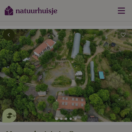
Dit natuurhuisje is eco-
vriendelijk
lees meer