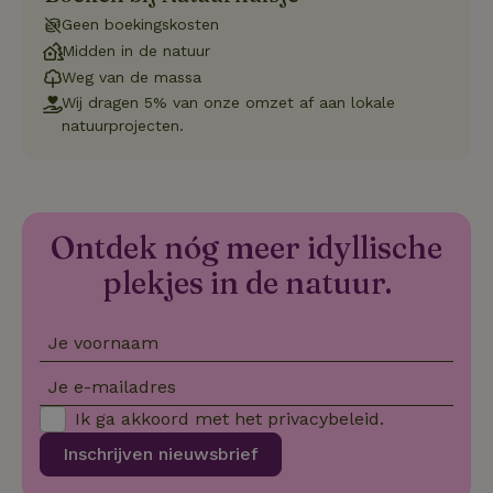
va
Geen boekingskosten
on
co
Midden in de natuur
va
Sc
Weg van de massa
no
Wij dragen 5% van onze omzet af aan lokale
co
we
natuurprojecten.
VISITOR_PRIVACY_METADATA
YouTube
5 maanden
De
.youtube.com
4 weken
wo
o
to
de
pr
Ontdek nóg meer idyllische
vo
in
plekjes in de natuur.
si
He
ge
to
de
Je voornaam
be
ve
Je e-mailadres
pr
in
hu
Ik ga akkoord met het
privacybeleid
.
w
ge
Inschrijven nieuwsbrief
to
se