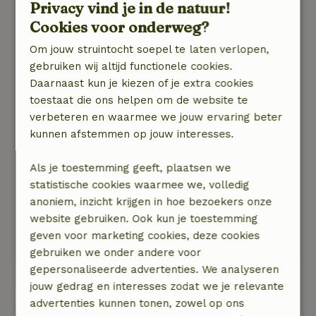
Privacy vind je in de natuur!
Terre, Pisa, Levanto, Portovenere, ...). In de
Cookies voor onderweg?
buurt zijn verschillende wandelpaden. Op 15
minuten van supermarkt gelegen.
Om jouw struintocht soepel te laten verlopen,
gebruiken wij altijd functionele cookies.
Een aanrader: op 15 minuten is er een
Daarnaast kun je kiezen of je extra cookies
natuurlijk meertje met strandje waar je heerlijk
toestaat die ons helpen om de website te
kan verfrissen!
verbeteren en waarmee we jouw ervaring beter
kunnen afstemmen op jouw interesses.
Wij gaan zeker nog eens terug!
Natuur, rust & ruimte: 4
/5
Als je toestemming geeft, plaatsen we
Wij verbleven in een huuraccomodatie - studio.
statistische cookies waarmee we, volledig
Voldoende ruimte voor 2 volwassenen. Alle
anoniem, inzicht krijgen in hoe bezoekers onze
nodige comfort aanwezig. Zeer rustige
website gebruiken. Ook kun je toestemming
&#039;camping&#039; te midden de natuur.
geven voor marketing cookies, deze cookies
Geen last van omgevingslawaai en verkeer.
gebruiken we onder andere voor
gepersonaliseerde advertenties. We analyseren
jouw gedrag en interesses zodat we je relevante
Bekijk alle 12 beoordelingen
advertenties kunnen tonen, zowel op ons