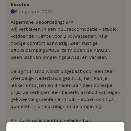
Karsten
5 augustus 2024
Algemene beoordeling: 9
/10
Wij verbleven in een huuraccomodatie - studio.
Voldoende ruimte voor 2 volwassenen. Alle
nodige comfort aanwezig. Zeer rustige
&#039;camping&#039; te midden de natuur.
Geen last van omgevingslawaai en verkeer.
De agriturismo wordt uitgebaat door een zeer
vriendelijk Nederlands gezin. Bij hen kan je
lekker ontbijten en dineren aan zeer scherpe
prijs. Ze verkopen een beperkt aanbod van eigen
gekweekte groenten en fruit. Hebben ook tips
qua eten in ontspannign in de omgeving.
Agriturismo is centraal gelegen t.o.v.
verschillende uitstappen ± 1 uur rijden (Cinque