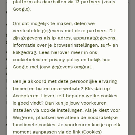
platform als daarbuiten via 13 partners (zoals
Google).
Goed om te weten
Om dat mogelijk te maken, delen we
Verblijfdetails
versleutelde gegevens met deze partners. Dit
Inchecken: 15:00- 19:30
zijn gegevens als ip-adres, apparaatgegevens,
Uitchecken: 08:00- 10:00
informatie over je browserinstellingen, surf- en
Gratis annuleren binnen 7 dagen
klikgedrag. Lees hierover meer in ons
Gratis annuleren binnen 7 dagen na bevestiging van
cookiebeleid en privacy policy en bekijk hoe
je boeking, bij een boekingsaanvraag meer dan 28
Google met jouw gegevens omgaat.
dagen voor aanvang. Bij een boeking met aanvang
binnen 28 dagen geldt gratis annuleren binnen 24
Ben je akkoord met deze persoonlijke ervaring
uur. Bij annulering binnen gestelde periode heb je
binnen en buiten onze website? Klik dan op
recht op volledige terugbetaling van het
Accepteren. Liever zelf bepalen welke cookies
boekingsbedrag.
je goed vindt? Dan kun je jouw voorkeuren
instellen via Cookie instellingen. Als je kiest voor
Daarna krijg je een deel van de reissom en 100% van
Weigeren, plaatsen we alleen de noodzakelijke
de borg terugbetaald:
functionele cookies. Je voorkeuren kun je op elk
moment aanpassen via de link (Cookies)