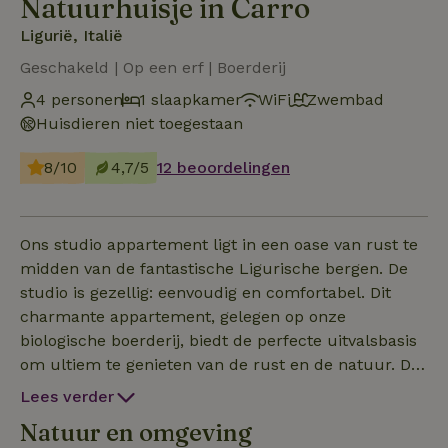
Natuurhuisje in Carro
Ligurië, Italië
Geschakeld | Op een erf | Boerderij
4 personen
1 slaapkamer
WiFi
Zwembad
Huisdieren niet toegestaan
8/10
4,7/5
12 beoordelingen
Ons studio appartement ligt in een oase van rust te
midden van de fantastische Ligurische bergen. De
studio is gezellig: eenvoudig en comfortabel. Dit
charmante appartement, gelegen op onze
biologische boerderij, biedt de perfecte uitvalsbasis
om ultiem te genieten van de rust en de natuur. De
studio heeft een ideaal klimaat van binnen, in de
Lees verder
winter warm en knus en in de zomer koel met een
Natuur en omgeving
fijne afgesloten tuin. Bij binnenkomst, op de begane