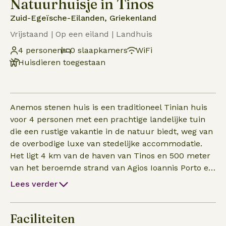
Natuurhuisje in Tinos
Zuid-Egeïsche-Eilanden, Griekenland
Vrijstaand | Op een eiland | Landhuis
4 personen
0 slaapkamers
WiFi
Huisdieren toegestaan
Anemos stenen huis is een traditioneel Tinian huis
voor 4 personen met een prachtige landelijke tuin
die een rustige vakantie in de natuur biedt, weg van
de overbodige luxe van stedelijke accommodatie.
Het ligt 4 km van de haven van Tinos en 500 meter
van het beroemde strand van Agios Ioannis Porto en
Pachia Ammos. In dit gebied vind je leuke tavernes
Lees verder
die Griekse gerechten serveren, evenals een
minimarkt voor noodzakelijke benodigdheden.
Faciliteiten