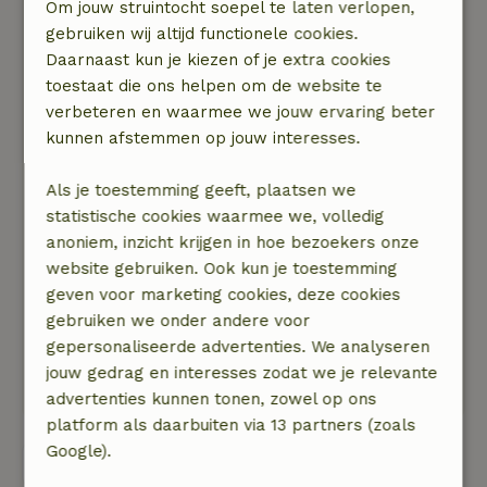
Om jouw struintocht soepel te laten verlopen,
gedeeld. Alles is voor jezelf. Ze hebben
gebruiken wij altijd functionele cookies.
fruitbomen waar je van mag eten, hangmatten
Daarnaast kun je kiezen of je extra cookies
en een mooie eettafel met uitzicht. Je hebt wel
toestaat die ons helpen om de website te
loopkuiten nodig, het gebied is er op en neer.
verbeteren en waarmee we jouw ervaring beter
Als je in het huis blijft heb je er minder last van
kunnen afstemmen op jouw interesses.
hihi. Het huis is prachtig ingericht. Totale
keuken en airco.
Als je toestemming geeft, plaatsen we
Natuur, rust & ruimte: 5
/5
statistische cookies waarmee we, volledig
Je hebt een prachtig uitzicht. Over heuvels,
anoniem, inzicht krijgen in hoe bezoekers onze
rivier en groen. Vlakbij is er een klein eettentje in
website gebruiken. Ook kun je toestemming
een ieniemienie dorpje met maar 15 bewoners.
geven voor marketing cookies, deze cookies
Uiteraard zijn er wel geluiden van de lokale
gebruiken we onder andere voor
bevolking.
gepersonaliseerde advertenties. We analyseren
Je kunt er prachtig wandelen over een planken
jouw gedrag en interesses zodat we je relevante
route
advertenties kunnen tonen, zowel op ons
platform als daarbuiten via 13 partners (zoals
Google).
Bekijk alle 2 beoordelingen