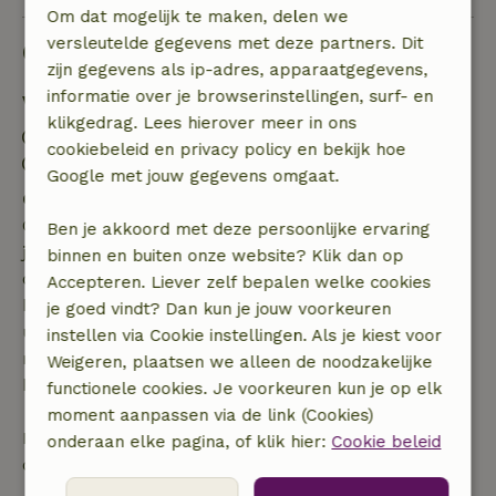
Om dat mogelijk te maken, delen we
versleutelde gegevens met deze partners. Dit
Goed om te weten
zijn gegevens als ip-adres, apparaatgegevens,
informatie over je browserinstellingen, surf- en
Verblijfdetails
klikgedrag. Lees hierover meer in ons
Inchecken: 16:00- 21:00
cookiebeleid en privacy policy en bekijk hoe
Uitchecken: 07:00- 11:00
Google met jouw gegevens omgaat.
Gratis annuleren binnen 7 dagen
Gratis annuleren binnen 7 dagen na bevestiging van
Ben je akkoord met deze persoonlijke ervaring
je boeking, bij een boekingsaanvraag meer dan 28
binnen en buiten onze website? Klik dan op
dagen voor aanvang. Bij een boeking met aanvang
Accepteren. Liever zelf bepalen welke cookies
binnen 28 dagen geldt gratis annuleren binnen 24
je goed vindt? Dan kun je jouw voorkeuren
uur. Bij annulering binnen gestelde periode heb je
instellen via Cookie instellingen. Als je kiest voor
recht op volledige terugbetaling van het
Weigeren, plaatsen we alleen de noodzakelijke
boekingsbedrag.
functionele cookies. Je voorkeuren kun je op elk
moment aanpassen via de link (Cookies)
Daarna krijg je een deel van de reissom en 100% van
onderaan elke pagina, of klik hier:
Cookie beleid
de borg terugbetaald: