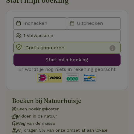
Start mijn boeking
Aanbieder
/
Naam
Vervaldatum
Om
Domein
_pinterest_ct_ua
Pinterest Inc.
1 jaar
De
.ct.pinterest.com
wo
re
Pi
Ma
Gratis annuleren
_tt_enable_cookie
.natuurhuisje.be
3 maanden
De
wo
o
Start mijn boeking
vo
de
be
Er wordt je nog niets in rekening gebracht
ge
co
we
on
CookieScriptConsent
CookieScript
4 weken 2
De
Google
.natuurhuisje.be
dagen
wo
Boeken bij Natuurhuisje
Privacy Policy
do
Sc
Geen boekingskosten
se
co
Midden in de natuur
va
on
Weg van de massa
co
Wij dragen 5% van onze omzet af aan lokale
va