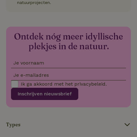
Sc
natuurprojecten.
no
co
we
VISITOR_PRIVACY_METADATA
YouTube
5 maanden
De
.youtube.com
4 weken
wo
o
Ontdek nóg meer idyllische
to
de
plekjes in de natuur.
pr
vo
in
si
He
Je voornaam
ge
to
Je e-mailadres
de
be
ve
Ik ga akkoord met het
privacybeleid
.
pr
in
Inschrijven nieuwsbrief
hu
w
ge
to
se
Types