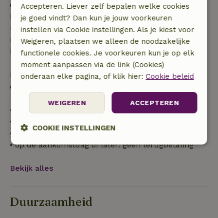
dagen voor aanvang. Bij een boeking met aanvang
Accepteren. Liever zelf bepalen welke cookies
binnen 28 dagen geldt gratis annuleren binnen 24
je goed vindt? Dan kun je jouw voorkeuren
uur. Bij annulering binnen gestelde periode heb je
instellen via Cookie instellingen. Als je kiest voor
recht op volledige terugbetaling van het
Weigeren, plaatsen we alleen de noodzakelijke
boekingsbedrag.
functionele cookies. Je voorkeuren kun je op elk
moment aanpassen via de link (Cookies)
Daarna krijg je een deel van de reissom en 100% van
onderaan elke pagina, of klik hier:
Cookie beleid
de borg terugbetaald:
WEIGEREN
ACCEPTEREN
• tot 42 dagen voor aankomst: 70% terugbetaald
• 42–28 dagen voor aankomst: 40% terugbetaald
COOKIE INSTELLINGEN
• 28 dagen tot de aankomstdag: 10% terugbetaald
• op de aankomstdag of later: geen terugbetaling
Strikt
Prestatie
Targeting
noodzakelijk
Bekijk alles
Functioneel
Duurzaamheid