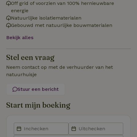
Off grid of voorzien van 100% hernieuwbare
energie
Natuurlijke isolatiematerialen
Gebouwd met natuurlijke bouwmaterialen
Strikt noodzakelijk
Prestatie
Targeting
Functioneel
Bekijk alles
Strikt noodzakelijke cookies maken de kernfunctionaliteiten
van de website mogelijk, zoals gebruikersaanmelding en
Stel een vraag
accountbeheer. De website kan niet goed worden gebruikt
zonder de strikt noodzakelijke cookies.
Neem contact op met de verhuurder van het
Aanbieder
/
natuurhuisje
Naam
Vervaldatum
Om
Domein
_pinterest_ct_ua
Pinterest Inc.
1 jaar
De
Stuur een bericht
.ct.pinterest.com
wo
re
Pi
Ma
Start mijn boeking
_tt_enable_cookie
.natuurhuisje.be
3 maanden
De
wo
o
vo
de
be
ge