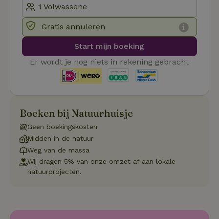
co
we
on
Gratis annuleren
CookieScriptConsent
CookieScript
4 weken 2
De
Google
.natuurhuisje.be
dagen
wo
Privacy Policy
Start mijn boeking
do
Sc
Er wordt je nog niets in rekening gebracht
se
co
va
on
co
va
Sc
no
Boeken bij Natuurhuisje
co
we
Geen boekingskosten
VISITOR_PRIVACY_METADATA
YouTube
5 maanden
De
Midden in de natuur
.youtube.com
4 weken
wo
Weg van de massa
o
to
Wij dragen 5% van onze omzet af aan lokale
de
natuurprojecten.
pr
vo
in
si
He
ge
to