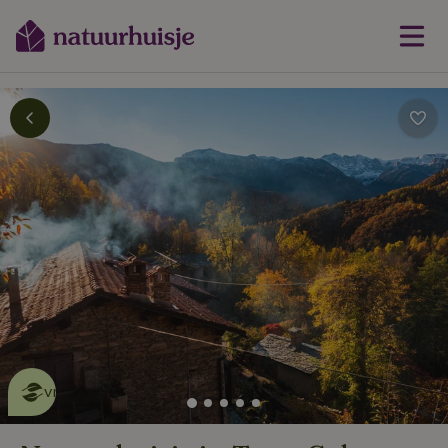
Dit natuurhuisje is eco-
vriendelijk
lees meer