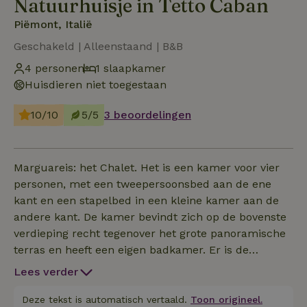
Natuurhuisje in Tetto Caban
Piëmont, Italië
Geschakeld | Alleenstaand | B&B
4 personen
1 slaapkamer
Huisdieren niet toegestaan
10/10
5/5
3 beoordelingen
Marguareis: het Chalet. Het is een kamer voor vier
personen, met een tweepersoonsbed aan de ene
kant en een stapelbed in een kleine kamer aan de
andere kant. De kamer bevindt zich op de bovenste
verdieping recht tegenover het grote panoramische
terras en heeft een eigen badkamer. Er is de
mogelijkheid voor een onvergetelijke ervaring in
Lees verder
onze wellnessruimte (sauna, hot-tub, koude hot-
tub, kneipp) Hier heerst de meest authentieke stilte,
Deze tekst is automatisch vertaald.
Toon origineel.