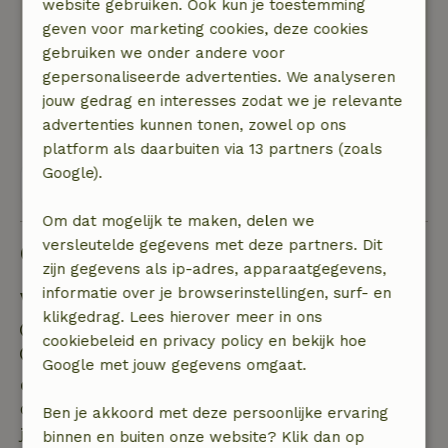
website gebruiken. Ook kun je toestemming
en rondom het huisje groeien allerlei kruiden
geven voor marketing cookies, deze cookies
die ook bij het eten gebruikt worden, het huisje
gebruiken we onder andere voor
is goed bereikbaar via een smal weggetje en ligt
gepersonaliseerde advertenties. We analyseren
erg afgelegen wat bijdraagt aan de bijzondere
jouw gedrag en interesses zodat we je relevante
unieke sfeer
advertenties kunnen tonen, zowel op ons
platform als daarbuiten via 13 partners (zoals
Google).
Bekijk alle 3 beoordelingen
Om dat mogelijk te maken, delen we
versleutelde gegevens met deze partners. Dit
Goed om te weten
zijn gegevens als ip-adres, apparaatgegevens,
informatie over je browserinstellingen, surf- en
Verblijfdetails
klikgedrag. Lees hierover meer in ons
Inchecken: 15:00- 17:00
cookiebeleid en privacy policy en bekijk hoe
Uitchecken: 09:00- 10:00
Google met jouw gegevens omgaat.
Gratis annuleren binnen 7 dagen
Gratis annuleren binnen 7 dagen na bevestiging van
Ben je akkoord met deze persoonlijke ervaring
je boeking, bij een boekingsaanvraag meer dan 28
binnen en buiten onze website? Klik dan op