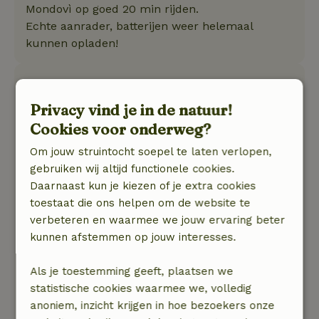
Mondovì op goed 20 min rijden.
Echte aanrader, batterijen weer helemaal
kunnen opladen!
Hank
6 april 2024
Privacy vind je in de natuur!
Algemene beoordeling: 10
Cookies voor onderweg?
/10
grote ruimte, goed bed, eenvoudige keuken
Om jouw struintocht soepel te laten verlopen,
maar alles is er, fijne douche, goede
gebruiken wij altijd functionele cookies.
verwarming, authentiek ingericht met veel hout.
Daarnaast kun je kiezen of je extra cookies
Wordt verhuurd door een idealistisch jong stel
toestaat die ons helpen om de website te
zeer aardige mensen die enorm veel van de
verbeteren en waarmee we jouw ervaring beter
natuur, de planten en de omgeving weten
kunnen afstemmen op jouw interesses.
Natuur, rust & ruimte: 5
/5
een boerenhuisje in een prachtige vallei, Het is
Als je toestemming geeft, plaatsen we
een van de weinige echt stille plekken, je hoort
statistische cookies waarmee we, volledig
niets, alleen het ruisen van de wind en wat
anoniem, inzicht krijgen in hoe bezoekers onze
roofvogels, je kijkt op tegen besneeuwde bergen