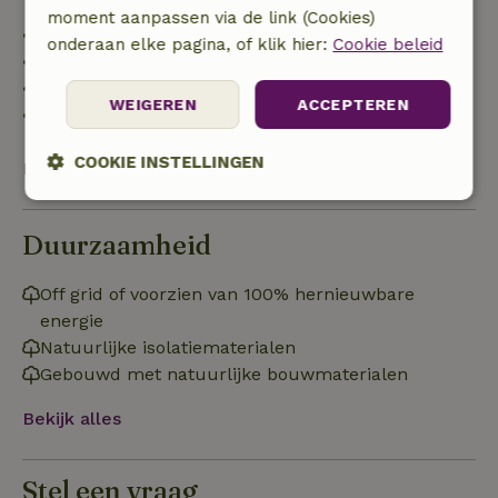
moment aanpassen via de link (Cookies)
• tot 42 dagen voor aankomst: 70% terugbetaald
onderaan elke pagina, of klik hier:
Cookie beleid
• 42–28 dagen voor aankomst: 40% terugbetaald
• 28 dagen tot de aankomstdag: 10% terugbetaald
WEIGEREN
ACCEPTEREN
• op de aankomstdag of later: geen terugbetaling
COOKIE INSTELLINGEN
Bekijk alles
Strikt
Prestatie
Targeting
noodzakelijk
Duurzaamheid
Off grid of voorzien van 100% hernieuwbare
Functioneel
energie
Natuurlijke isolatiematerialen
Gebouwd met natuurlijke bouwmaterialen
Bekijk alles
Strikt noodzakelijk
Prestatie
Targeting
Stel een vraag