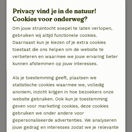
16 maart 2026
Privacy vind je in de natuur!
Algemene beoordeling: 9
/10
Cookies voor onderweg?
Alles was geweldig, maar helaas zijn de
Om jouw struintocht soepel te laten verlopen,
dekbedden en kussens niet allergievriendelijk,
gebruiken wij altijd functionele cookies.
wat een beetje lastig is voor mensen met een
Daarnaast kun je kiezen of je extra cookies
stofallergie.
toestaat die ons helpen om de website te
Natuur, rust & ruimte: 5
/5
verbeteren en waarmee we jouw ervaring beter
Heel ontspannen. Alles wat je nodig hebt is er.
kunnen afstemmen op jouw interesses.
Ook met openbaar vervoer te bereiken. Alles
wat je nodig hebt op loopafstand en toch heel
Als je toestemming geeft, plaatsen we
rustig gelegen. Het huisje is heel stijlvol en
statistische cookies waarmee we, volledig
gezellig ingericht en geeft je de mogelijkheid om
anoniem, inzicht krijgen in hoe bezoekers onze
even helemaal uit te schakelen.
website gebruiken. Ook kun je toestemming
Deze tekst is automatisch vertaald.
Toon origineel.
geven voor marketing cookies, deze cookies
gebruiken we onder andere voor
gepersonaliseerde advertenties. We analyseren
Bekijk alle 16 beoordelingen
jouw gedrag en interesses zodat we je relevante