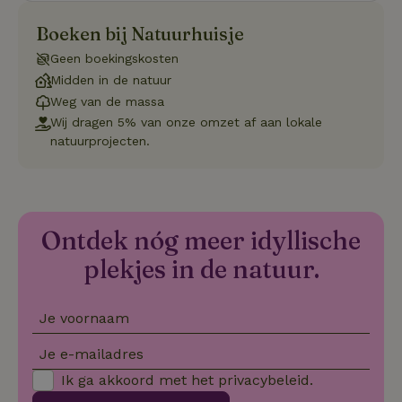
se
co
Boeken bij Natuurhuisje
va
on
Geen boekingskosten
co
va
Midden in de natuur
Sc
no
Weg van de massa
co
Wij dragen 5% van onze omzet af aan lokale
we
natuurprojecten.
VISITOR_PRIVACY_METADATA
YouTube
5 maanden
De
.youtube.com
4 weken
wo
o
to
de
pr
vo
Ontdek nóg meer idyllische
in
si
plekjes in de natuur.
He
ge
to
de
be
Je voornaam
ve
pr
in
Je e-mailadres
hu
w
Ik ga akkoord met het
privacybeleid
.
ge
to