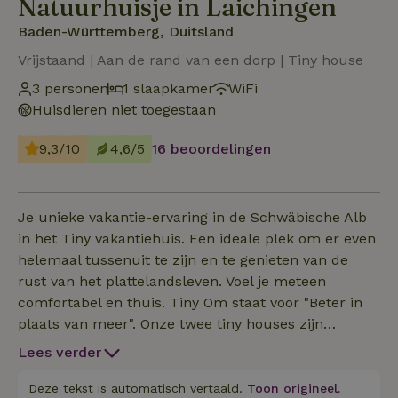
Natuurhuisje in Laichingen
Baden-Württemberg, Duitsland
Vrijstaand | Aan de rand van een dorp | Tiny house
3 personen
1 slaapkamer
WiFi
Huisdieren niet toegestaan
9,3/10
4,6/5
16 beoordelingen
Je unieke vakantie-ervaring in de Schwäbische Alb
in het Tiny vakantiehuis. Een ideale plek om er even
helemaal tussenuit te zijn en te genieten van de
rust van het plattelandsleven. Voel je meteen
comfortabel en thuis. Tiny Om staat voor "Beter in
plaats van meer". Onze twee tiny houses zijn
gebouwd met lokaal hout en geïsoleerd met
Lees verder
schapenwol. Je zult versteld staan hoe ruim 26
vierkante meter is. Er is genoeg ruimte voor
Deze tekst is automatisch vertaald.
Toon origineel.