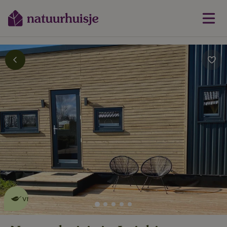
Dit natuurhuisje is eco-
vriendelijk
lees meer