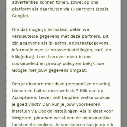
advertenties kunnen tonen, zowel op ons
Goed om te weten
platform als daarbuiten via 13 partners (zoals
Google).
Verblijfdetails
Om dat mogelijk te maken, delen we
Inchecken: 16:00- 22:00
versleutelde gegevens met deze partners. Dit
Uitchecken: 07:00- 10:00
zijn gegevens als ip-adres, apparaatgegevens,
Contactloos verblijf mogelijk
informatie over je browserinstellingen, surf- en
Gratis annuleren binnen 7 dagen
klikgedrag. Lees hierover meer in ons
Gratis annuleren binnen 7 dagen na bevestiging van
cookiebeleid en privacy policy en bekijk hoe
je boeking, bij een boekingsaanvraag meer dan 28
Google met jouw gegevens omgaat.
dagen voor aanvang. Bij een boeking met aanvang
binnen 28 dagen geldt gratis annuleren binnen 24
Ben je akkoord met deze persoonlijke ervaring
uur. Bij annulering binnen gestelde periode heb je
binnen en buiten onze website? Klik dan op
recht op volledige terugbetaling van het
Accepteren. Liever zelf bepalen welke cookies
boekingsbedrag.
je goed vindt? Dan kun je jouw voorkeuren
instellen via Cookie instellingen. Als je kiest voor
Daarna krijg je een deel van de reissom en 100% van
Weigeren, plaatsen we alleen de noodzakelijke
de borg terugbetaald:
functionele cookies. Je voorkeuren kun je op elk