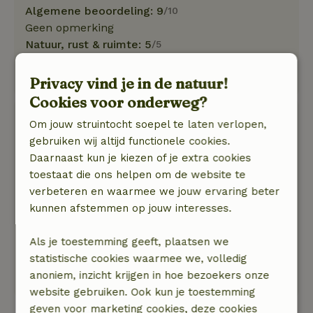
Algemene beoordeling: 9
/10
Geen opmerking
Natuur, rust & ruimte: 5
/5
T zou beter gepoetst kunnen worden en t
sanitair mag eens vervangen worden
Privacy vind je in de natuur!
Cookies voor onderweg?
Danny
Om jouw struintocht soepel te laten verlopen,
11 april 2025
gebruiken wij altijd functionele cookies.
Daarnaast kun je kiezen of je extra cookies
Algemene beoordeling: 9
/10
toestaat die ons helpen om de website te
Heel rustige ligging met een huisje met alle
verbeteren en waarmee we jouw ervaring beter
nodige comfort.
kunnen afstemmen op jouw interesses.
Natuur, rust & ruimte: 5
/5
Heel rustige ligging met een huisje met alle
Als je toestemming geeft, plaatsen we
nodige comfort. Mooie grote tuin voorhanden
statistische cookies waarmee we, volledig
waar het lekker uitrusten is na een stevige
anoniem, inzicht krijgen in hoe bezoekers onze
wandeling.
website gebruiken. Ook kun je toestemming
geven voor marketing cookies, deze cookies