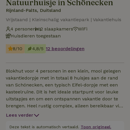
Natuurhuisje in Schönecken
Rijnland-Palts, Duitsland
Vrijstaand | Kleinschalig vakantiepark | Vakantiehuis
4 personen
2 slaapkamers
WiFi
Huisdieren toegestaan
8/10
4,8/5
12 beoordelingen
Blokhut voor 4 personen in een klein, mooi gelegen
vakantiedorpje met in totaal 8 huisjes aan de rand
van Schönecken, een typisch Eifel-dorpje met een
kasteelruïne. Dit is het ideale startpunt voor leuke
uitstapjes en om een ontspannen vakantie door te
brengen. Heel rustig complex, alleen bereikbaar via
een privéweg, ideaal voor natuurliefhebbers,
Lees verder
wandelaars en gezinnen met kinderen. Blokhut op
de bovenverdieping (ca. 70 m² met balkon),
Deze tekst is automatisch vertaald.
Toon origineel.