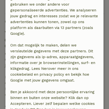
gebruiken we onder andere voor
Bekijk alle 12 beoordelingen
gepersonaliseerde advertenties. We analyseren
jouw gedrag en interesses zodat we je relevante
Goed om te weten
advertenties kunnen tonen, zowel op ons
platform als daarbuiten via 13 partners (zoals
Verblijfdetails
Google).
Inchecken: 15:30- 18:00
Om dat mogelijk te maken, delen we
Uitchecken: 08:00- 09:30
versleutelde gegevens met deze partners. Dit
Gratis annuleren binnen 24 uur
zijn gegevens als ip-adres, apparaatgegevens,
Gratis annuleren binnen 24 uur na bevestiging van
informatie over je browserinstellingen, surf- en
je boeking.
klikgedrag. Lees hierover meer in ons
cookiebeleid en privacy policy en bekijk hoe
Bij annulering binnen gestelde periode heb je recht
Google met jouw gegevens omgaat.
op volledige terugbetaling van het boekingsbedrag.
Daarna krijg je een deel van de reissom en 100% van
Ben je akkoord met deze persoonlijke ervaring
de borg terugbetaald:
binnen en buiten onze website? Klik dan op
Accepteren. Liever zelf bepalen welke cookies
• tot 42 dagen voor aankomst: 70% terugbetaald