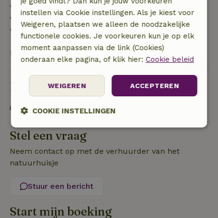
je goed vindt? Dan kun je jouw voorkeuren
• 42–28 dagen voor aankomst: 40% terugbetaald
instellen via Cookie instellingen. Als je kiest voor
• 28 dagen tot de aankomstdag: 10% terugbetaald
Weigeren, plaatsen we alleen de noodzakelijke
• op de aankomstdag of later: geen terugbetaling
functionele cookies. Je voorkeuren kun je op elk
moment aanpassen via de link (Cookies)
Bekijk alles
onderaan elke pagina, of klik hier:
Cookie beleid
Duurzaamheid
WEIGEREN
ACCEPTEREN
OV gelegenheid op maximaal 1 kilometer
COOKIE INSTELLINGEN
Strikt
Prestatie
Targeting
Stel een vraag
noodzakelijk
Neem contact op met de verhuurder van het
natuurhuisje
Functioneel
Stuur een bericht
Start mijn boeking