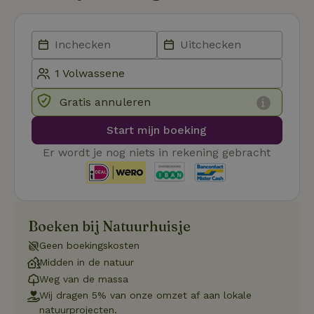
Strikt noodzakelijk
Prestatie
Targeting
Functioneel
Strikt noodzakelijke cookies maken de kernfunctionaliteiten
van de website mogelijk, zoals gebruikersaanmelding en
Gratis annuleren
accountbeheer. De website kan niet goed worden gebruikt
zonder de strikt noodzakelijke cookies.
Start mijn boeking
Aanbieder
/
Naam
Vervaldatum
Om
Domein
Er wordt je nog niets in rekening gebracht
_pinterest_ct_ua
Pinterest Inc.
1 jaar
De
.ct.pinterest.com
wo
re
Pi
Ma
Boeken bij Natuurhuisje
_tt_enable_cookie
.natuurhuisje.be
3 maanden
De
wo
Geen boekingskosten
o
vo
Midden in de natuur
de
Weg van de massa
be
ge
Wij dragen 5% van onze omzet af aan lokale
co
we
natuurprojecten.