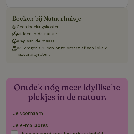
.youtube.com
4 weken
wo
o
to
Boeken bij Natuurhuisje
de
pr
vo
Geen boekingskosten
in
si
Midden in de natuur
He
Weg van de massa
ge
to
Wij dragen 5% van onze omzet af aan lokale
de
natuurprojecten.
be
ve
pr
in
hu
w
ge
to
Ontdek nóg meer idyllische
se
plekjes in de natuur.
Je voornaam
Naam
Aanbieder
/
Domein
Verval
Aanbieder
/
Naam
Vervaldatum
Omschrijving
_nhft_user-create-account
www.natuurhuisje.be
Sess
Je e-mailadres
Domein
Ik ga akkoord met het
privacybeleid
.
_ga
Google LLC
1 jaar 1
Deze cookie