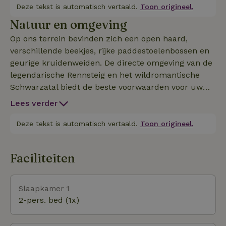
en zijn ook ideaal voor bevriende koppels, families
Deze tekst is automatisch vertaald.
Toon origineel.
en grotere groepen.
Natuur en omgeving
Op ons terrein bevinden zich een open haard,
verschillende beekjes, rijke paddestoelenbossen en
geurige kruidenweiden. De directe omgeving van de
legendarische Rennsteig en het wildromantische
Schwarzatal biedt de beste voorwaarden voor uw
recreatie in het Thüringer Woud.Wij bieden u
Lees verder
comfortabele ruime vakantiewoningen in een
natuurlijke, gezonde omgeving. Pure ontspanning
Deze tekst is automatisch vertaald.
Toon origineel.
en natuur voor u, zomer- en wintervakanties,
wandelvakanties, actieve en culturele vakanties voor
Faciliteiten
het hele gezin.
Slaapkamer 1
2-pers. bed (1x)