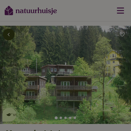
Dit natuurhuisje is eco-
vriendelijk
lees meer