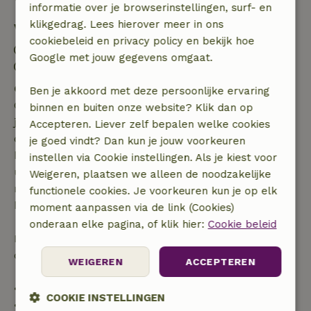
informatie over je browserinstellingen, surf- en
klikgedrag. Lees hierover meer in ons
Verblijfdetails
cookiebeleid en privacy policy en bekijk hoe
Inchecken: 16:00- 18:00
Google met jouw gegevens omgaat.
Uitchecken: 09:30- 10:00
Gratis annuleren binnen 7 dagen
Ben je akkoord met deze persoonlijke ervaring
Gratis annuleren binnen 7 dagen na bevestiging van
binnen en buiten onze website? Klik dan op
je boeking, bij een boekingsaanvraag meer dan 28
Accepteren. Liever zelf bepalen welke cookies
dagen voor aanvang. Bij een boeking met aanvang
je goed vindt? Dan kun je jouw voorkeuren
binnen 28 dagen geldt gratis annuleren binnen 24
instellen via Cookie instellingen. Als je kiest voor
uur. Bij annulering binnen gestelde periode heb je
Weigeren, plaatsen we alleen de noodzakelijke
recht op volledige terugbetaling van het
functionele cookies. Je voorkeuren kun je op elk
boekingsbedrag.
moment aanpassen via de link (Cookies)
onderaan elke pagina, of klik hier:
Cookie beleid
Daarna krijg je een deel van de reissom en 100% van
de borg terugbetaald:
WEIGEREN
ACCEPTEREN
• tot 42 dagen voor aankomst: 70% terugbetaald
COOKIE INSTELLINGEN
• 42–28 dagen voor aankomst: 40% terugbetaald