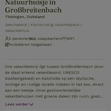
Natuurhuisje in
Großbreitenbach
Thüringen, Duitsland
Geschakeld | Kleinschalig vakantiepark |
Vakantiehuis
5 personen
2 slaapkamers
WiFi
Huisdieren toegestaan
Ons vakantiedorp ligt tussen Großbreitenbach (door
de staat erkend vakantieoord, UNESCO
biosfeergebied) en Katzhütte op een idyllische,
zonnige en rustige locatie midden in het bos, direct
aan een beekje. Onze gezinsvriendelijke
vakantiehuizen met groene daken zijn ruim, goed
onderhouden en modern ingericht. Ze zijn centraal
Lees verder
verwarmd, hebben een balkon, TV, douche/wc, bad