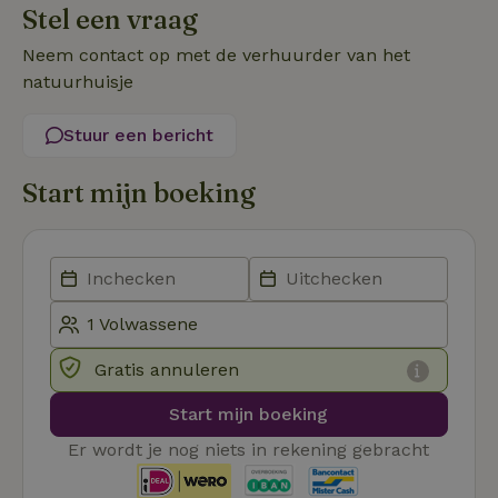
Stel een vraag
.ct.pinterest.com
wo
re
Pi
Neem contact op met de verhuurder van het
Ma
natuurhuisje
_tt_enable_cookie
.natuurhuisje.be
3 maanden
De
wo
o
Stuur een bericht
vo
de
be
Start mijn boeking
ge
co
we
on
CookieScriptConsent
CookieScript
4 weken 2
De
Google
.natuurhuisje.be
dagen
wo
Privacy Policy
do
Sc
se
co
va
Gratis annuleren
on
co
va
Start mijn boeking
Sc
no
Er wordt je nog niets in rekening gebracht
co
we
VISITOR_PRIVACY_METADATA
YouTube
5 maanden
De