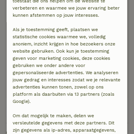
toestaat die ons helpen om de website te
zorgvuldig was opgesomd met de bijbehorende
verbeteren en waarmee we jouw ervaring beter
prijslijst (in geval van breuk). De locatie is echt
kunnen afstemmen op jouw interesses.
geweldig. Het hele vakantiecomplex zou een
juweeltje zijn als er eindelijk geld werd gestoken
Als je toestemming geeft, plaatsen we
in het opknappen van deze huisjes. Jammer,
statistische cookies waarmee we, volledig
jammer!
anoniem, inzicht krijgen in hoe bezoekers onze
Natuur, rust & ruimte: 4
/5
website gebruiken. Ook kun je toestemming
Toplocatie midden in het bos, een beekje
geven voor marketing cookies, deze cookies
stroomt vlak naast het vakantiecomplex. Het
gebruiken we onder andere voor
hele vakantiecomplex zou een juweeltje zijn als
gepersonaliseerde advertenties. We analyseren
er eindelijk geld werd uitgegeven om deze
jouw gedrag en interesses zodat we je relevante
huisjes op te knappen. Jammer, jammer!
advertenties kunnen tonen, zowel op ons
Deze tekst is automatisch vertaald.
Toon origineel.
platform als daarbuiten via 13 partners (zoals
Google).
Bekijk alle 2 beoordelingen
Om dat mogelijk te maken, delen we
versleutelde gegevens met deze partners. Dit
zijn gegevens als ip-adres, apparaatgegevens,
Goed om te weten