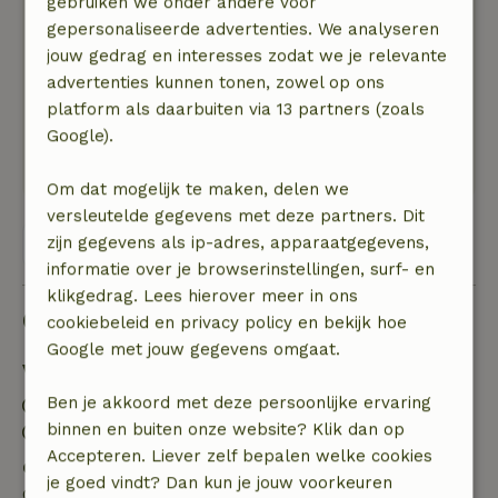
gebruiken we onder andere voor
Natuur, rust & ruimte: 5
/5
gepersonaliseerde advertenties. We analyseren
Leuk vakantiedorp met zwem- en
jouw gedrag en interesses zodat we je relevante
vismogelijkheid. BBQ voor de deur en een
advertenties kunnen tonen, zowel op ons
vuurpit. Ook een leuke omgeving. Wandelingen
platform als daarbuiten via 13 partners (zoals
mogelijk vanaf het vakantiedorp. Trier,
Google).
Luxemburgstad en Vianden op goede afstand
(met de auto).
Om dat mogelijk te maken, delen we
versleutelde gegevens met deze partners. Dit
zijn gegevens als ip-adres, apparaatgegevens,
Bekijk alle 7 beoordelingen
informatie over je browserinstellingen, surf- en
klikgedrag. Lees hierover meer in ons
Goed om te weten
cookiebeleid en privacy policy en bekijk hoe
Google met jouw gegevens omgaat.
Verblijfdetails
Ben je akkoord met deze persoonlijke ervaring
Inchecken: 15:00- 17:30
binnen en buiten onze website? Klik dan op
Uitchecken: 08:00- 10:00
Accepteren. Liever zelf bepalen welke cookies
Gratis annuleren binnen 7 dagen
je goed vindt? Dan kun je jouw voorkeuren
Gratis annuleren binnen 7 dagen na bevestiging van