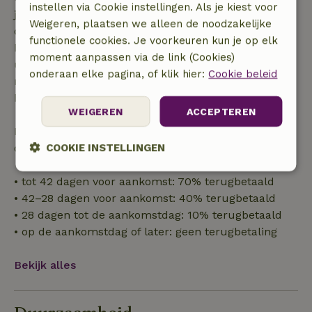
instellen via Cookie instellingen. Als je kiest voor
je boeking, bij een boekingsaanvraag meer dan 28
Weigeren, plaatsen we alleen de noodzakelijke
dagen voor aanvang. Bij een boeking met aanvang
functionele cookies. Je voorkeuren kun je op elk
binnen 28 dagen geldt gratis annuleren binnen 24
moment aanpassen via de link (Cookies)
uur. Bij annulering binnen gestelde periode heb je
onderaan elke pagina, of klik hier:
Cookie beleid
recht op volledige terugbetaling van het
boekingsbedrag.
WEIGEREN
ACCEPTEREN
Daarna krijg je een deel van de reissom en 100% van
COOKIE INSTELLINGEN
de borg terugbetaald:
Strikt
Prestatie
Targeting
• tot 42 dagen voor aankomst: 70% terugbetaald
noodzakelijk
• 42–28 dagen voor aankomst: 40% terugbetaald
• 28 dagen tot de aankomstdag: 10% terugbetaald
• op de aankomstdag of later: geen terugbetaling
Functioneel
Bekijk alles