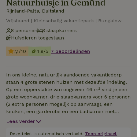
Natuurhuisje in Gemünd
Rijnland-Palts, Duitsland
Vrijstaand | Kleinschalig vakantiepark | Bungalow
8 personen
3 slaapkamers
Huisdieren toegestaan
7,1/10
4,9/5
7 beoordelingen
In ons kleine, natuurlijk aandoende vakantiedorp
staan 4 grote stenen huizen met dezelfde indeling.
Op een oppervlakte van ongeveer 46 m² vind je een
grote woonkamer, drie slaapkamers voor 6 personen
(2 extra personen mogelijk op aanvraag), een
keuken, een garderobe en een badkamer met
douche en wc. Alle kamers zijn compleet ingericht;
Lees verder
de verwarming werkt op gaskachels en de
verlichting draait op eigen zonne-energie.
Deze tekst is automatisch vertaald.
Toon origineel.