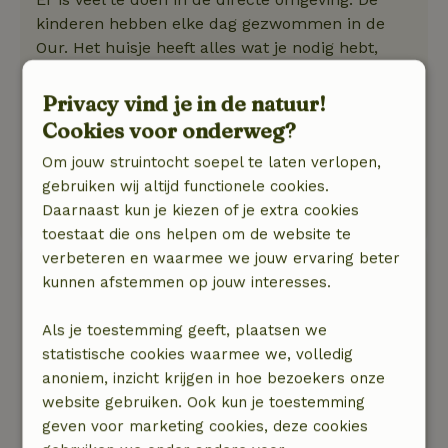
kinderen hebben elke dag gezwommen in de
Our. Het huisje heeft alles wat je nodig hebt,
maar ook niet meer dan dat. De bedden sliepen
goed. De rolluiken houden de warmte overdag
Privacy vind je in de natuur!
goed buiten en s nachts de insecten ook.
Cookies voor onderweg?
Natuur, rust & ruimte: 5
/5
Om jouw struintocht soepel te laten verlopen,
Een prachtige locatie! Vriendelijk eigenaar. Het
gebruiken wij altijd functionele cookies.
huisje is nostalgisch. Als je erg van luxe houdt,
Daarnaast kun je kiezen of je extra cookies
kun je beter verder zoeken.
toestaat die ons helpen om de website te
verbeteren en waarmee we jouw ervaring beter
Nikki
kunnen afstemmen op jouw interesses.
27 juli 2024
Als je toestemming geeft, plaatsen we
Algemene beoordeling: 8
/10
statistische cookies waarmee we, volledig
Huisje is erg verouderd, hier moet je even
anoniem, inzicht krijgen in hoe bezoekers onze
doorheen prikken. Vrijwel geen internet
website gebruiken. Ook kun je toestemming
verbinding (4- of 5g) en geen WiFi. Wel gewoon
geven voor marketing cookies, deze cookies
lekker van de natuur genieten en veel privacy.