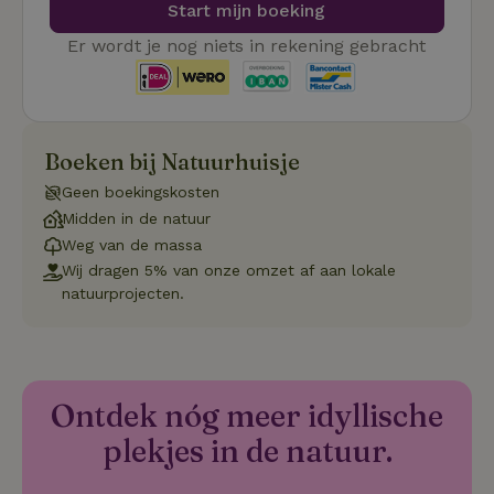
Start mijn boeking
CookieScriptConsent
CookieScript
4 weken 2
De
Google
.natuurhuisje.be
dagen
wo
Er wordt je nog niets in rekening gebracht
Privacy Policy
do
Sc
se
co
va
on
co
Boeken bij Natuurhuisje
va
Sc
Geen boekingskosten
no
co
Midden in de natuur
we
Weg van de massa
VISITOR_PRIVACY_METADATA
YouTube
5 maanden
De
Wij dragen 5% van onze omzet af aan lokale
.youtube.com
4 weken
wo
o
natuurprojecten.
to
de
pr
vo
in
si
He
Ontdek nóg meer idyllische
ge
to
de
plekjes in de natuur.
be
ve
pr