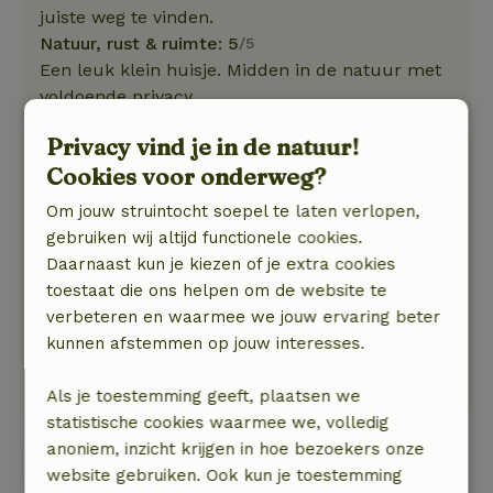
juiste weg te vinden.
Natuur, rust & ruimte: 5
/5
Een leuk klein huisje. Midden in de natuur met
voldoende privacy.
Privacy vind je in de natuur!
Nicoline
Cookies voor onderweg?
26 juli 2025
Om jouw struintocht soepel te laten verlopen,
Algemene beoordeling: 9
/10
gebruiken wij altijd functionele cookies.
We hebben genoten!
Daarnaast kun je kiezen of je extra cookies
Natuur, rust & ruimte: 4
/5
toestaat die ons helpen om de website te
Prachtige omgeving. Heel rustig en heerlijk
verbeteren en waarmee we jouw ervaring beter
zwemmen in de rivier.
kunnen afstemmen op jouw interesses.
Huisje is wel gedateerd maar hadden we geen
last van.
Als je toestemming geeft, plaatsen we
statistische cookies waarmee we, volledig
anoniem, inzicht krijgen in hoe bezoekers onze
Bekijk alle 12 beoordelingen
website gebruiken. Ook kun je toestemming