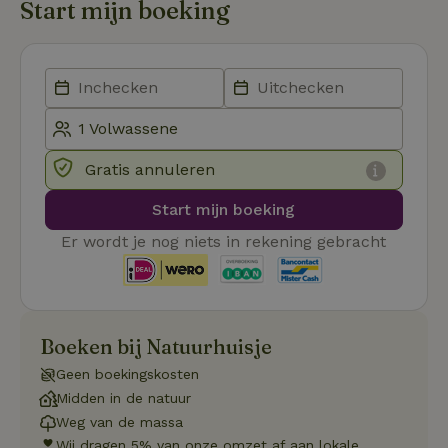
Start mijn boeking
Strikt noodzakelijk
Prestatie
Targeting
Functioneel
Strikt noodzakelijke cookies maken de kernfunctionaliteiten
van de website mogelijk, zoals gebruikersaanmelding en
Gratis annuleren
accountbeheer. De website kan niet goed worden gebruikt
zonder de strikt noodzakelijke cookies.
Start mijn boeking
Aanbieder
/
Naam
Vervaldatum
Om
Domein
Er wordt je nog niets in rekening gebracht
_pinterest_ct_ua
Pinterest Inc.
1 jaar
De
.ct.pinterest.com
wo
re
Pi
Ma
Boeken bij Natuurhuisje
_tt_enable_cookie
.natuurhuisje.be
3 maanden
De
wo
o
Geen boekingskosten
vo
Midden in de natuur
de
be
Weg van de massa
ge
co
Wij dragen 5% van onze omzet af aan lokale