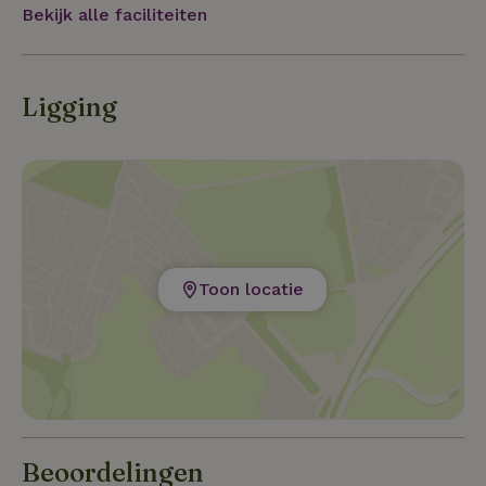
wandelpaden, 10 km naar het stadje Vianden/Lux.
Bekijk alle faciliteiten
met een indrukwekkend kasteel en een prachtig open
Ligging
Toon locatie
Beoordelingen