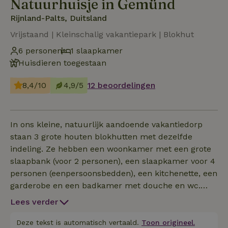
Natuurhuisje in Gemünd
Rijnland-Palts, Duitsland
Vrijstaand | Kleinschalig vakantiepark | Blokhut
6 personen
1 slaapkamer
Huisdieren toegestaan
8,4/10
4,9/5
12 beoordelingen
In ons kleine, natuurlijk aandoende vakantiedorp
staan 3 grote houten blokhutten met dezelfde
indeling. Ze hebben een woonkamer met een grote
slaapbank (voor 2 personen), een slaapkamer voor 4
personen (eenpersoonsbedden), een kitchenette, een
garderobe en een badkamer met douche en wc.
Alle kamers zijn compleet ingericht; er wordt
Lees verder
verwarmd met gaskachels en verlicht met zonne-
energie. Beddengoed (overtrekken en lakens) en
Deze tekst is automatisch vertaald.
Toon origineel.