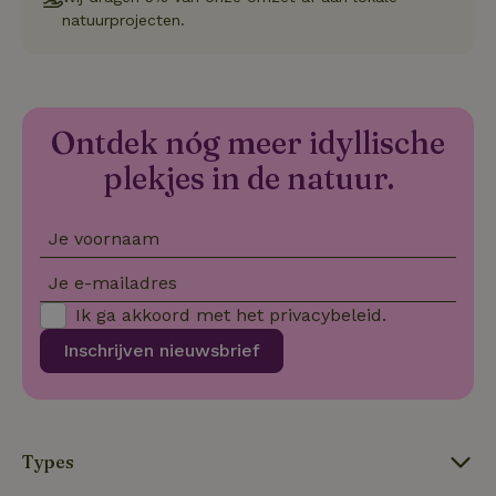
we
natuurprojecten.
on
CookieScriptConsent
CookieScript
4 weken 2
De
Google
.natuurhuisje.be
dagen
wo
Privacy Policy
do
Sc
se
Ontdek nóg meer idyllische
co
va
on
plekjes in de natuur.
co
va
Sc
no
Je voornaam
co
we
Je e-mailadres
VISITOR_PRIVACY_METADATA
YouTube
5 maanden
De
.youtube.com
4 weken
wo
Ik ga akkoord met het
privacybeleid
.
o
to
Inschrijven nieuwsbrief
de
pr
vo
in
si
He
ge
Types
to
de
be