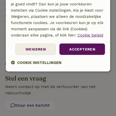
• tot 42 dagen voor aankomst: 70% terugbetaald
je goed vindt? Dan kun je jouw voorkeuren
• 42–28 dagen voor aankomst: 40% terugbetaald
instellen via Cookie instellingen. Als je kiest voor
• 28 dagen tot de aankomstdag: 10% terugbetaald
Weigeren, plaatsen we alleen de noodzakelijke
• op de aankomstdag of later: geen terugbetaling
functionele cookies. Je voorkeuren kun je op elk
moment aanpassen via de link (Cookies)
Bekijk alles
onderaan elke pagina, of klik hier:
Cookie beleid
WEIGEREN
ACCEPTEREN
Duurzaamheid
COOKIE INSTELLINGEN
OV gelegenheid op maximaal 1 kilometer
Strikt
Prestatie
Targeting
Stel een vraag
noodzakelijk
Neem contact op met de verhuurder van het
natuurhuisje
Functioneel
Stuur een bericht