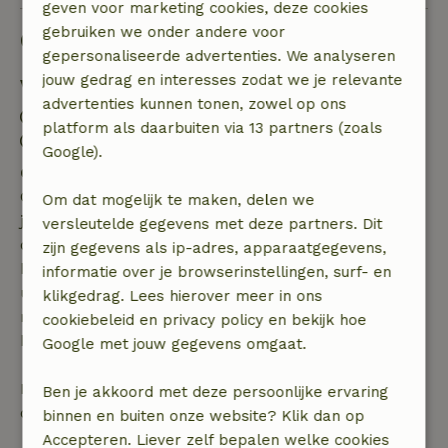
geven voor marketing cookies, deze cookies
gebruiken we onder andere voor
Goed om te weten
gepersonaliseerde advertenties. We analyseren
jouw gedrag en interesses zodat we je relevante
Verblijfdetails
advertenties kunnen tonen, zowel op ons
Inchecken: 15:00- 17:30
platform als daarbuiten via 13 partners (zoals
Uitchecken: 08:00- 10:00
Google).
Gratis annuleren binnen 7 dagen
Gratis annuleren binnen 7 dagen na bevestiging van
Om dat mogelijk te maken, delen we
je boeking, bij een boekingsaanvraag meer dan 28
versleutelde gegevens met deze partners. Dit
dagen voor aanvang. Bij een boeking met aanvang
zijn gegevens als ip-adres, apparaatgegevens,
binnen 28 dagen geldt gratis annuleren binnen 24
informatie over je browserinstellingen, surf- en
uur. Bij annulering binnen gestelde periode heb je
klikgedrag. Lees hierover meer in ons
recht op volledige terugbetaling van het
cookiebeleid en privacy policy en bekijk hoe
boekingsbedrag.
Google met jouw gegevens omgaat.
Daarna krijg je een deel van de reissom en 100% van
Ben je akkoord met deze persoonlijke ervaring
de borg terugbetaald:
binnen en buiten onze website? Klik dan op
Accepteren. Liever zelf bepalen welke cookies