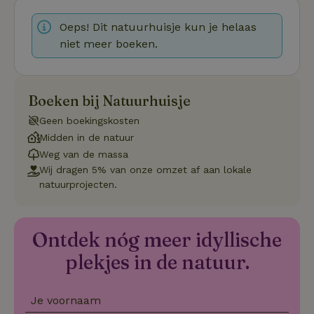
CookieScriptConsent
CookieScript
4 weken 2
De
Google
.natuurhuisje.be
dagen
wo
Oeps! Dit natuurhuisje kun je helaas
Privacy Policy
do
Sc
niet meer boeken.
se
co
va
on
co
Boeken bij Natuurhuisje
va
Sc
Geen boekingskosten
no
co
Midden in de natuur
we
Weg van de massa
VISITOR_PRIVACY_METADATA
YouTube
5 maanden
De
Wij dragen 5% van onze omzet af aan lokale
.youtube.com
4 weken
wo
o
natuurprojecten.
to
de
pr
vo
in
Ontdek nóg meer idyllische
si
He
plekjes in de natuur.
ge
to
de
be
ve
Je voornaam
pr