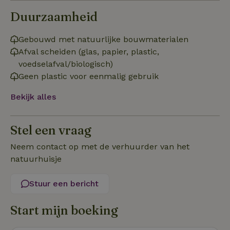
Duurzaamheid
Strikt noodzakelijk
Prestatie
Targeting
Functioneel
Gebouwd met natuurlijke bouwmaterialen
Afval scheiden (glas, papier, plastic,
Strikt noodzakelijke cookies maken de kernfunctionaliteiten
van de website mogelijk, zoals gebruikersaanmelding en
voedselafval/biologisch)
accountbeheer. De website kan niet goed worden gebruikt
Geen plastic voor eenmalig gebruik
zonder de strikt noodzakelijke cookies.
Aanbieder
/
Bekijk alles
Naam
Vervaldatum
Om
Domein
_pinterest_ct_ua
Pinterest Inc.
1 jaar
De
.ct.pinterest.com
wo
Stel een vraag
re
Pi
Ma
Neem contact op met de verhuurder van het
natuurhuisje
_tt_enable_cookie
.natuurhuisje.be
3 maanden
De
wo
o
vo
Stuur een bericht
de
be
ge
Start mijn boeking
co
we
on