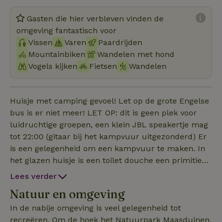
Gasten die hier verbleven vinden de
omgeving fantastisch voor
Vissen
Varen
Paardrijden
Mountainbiken
Wandelen met hond
Vogels kijken
Fietsen
Wandelen
Huisje met camping gevoel! Let op de grote Engelse
bus is er niet meer! LET OP: dit is geen plek voor
luidruchtige groepen, een klein JBL speakertje mag
tot 22:00 (gitaar bij het kampvuur uitgezonderd) Er
is een gelegenheid om een kampvuur te maken. In
het glazen huisje is een toilet douche een primitieve
kook gelegenheid (campingstyle)dubbele
Lees verder
inductieplaat met 2 pannen, een filterkoffiezet
Natuur en omgeving
apparaat en een waterkoker en koelkast. er zijn 3
matrassen en een 2persoons luchtbed. (zelf
In de nabije omgeving is veel gelegenheid tot
luchtbedden en slaapzakken mee dus! kleine
recreëren. Om de hoek het Natuurpark Maasduinen,