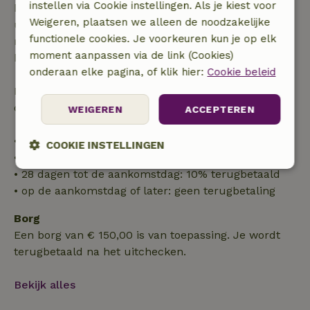
instellen via Cookie instellingen. Als je kiest voor
binnen 28 dagen geldt gratis annuleren binnen 24
Weigeren, plaatsen we alleen de noodzakelijke
uur. Bij annulering binnen gestelde periode heb je
functionele cookies. Je voorkeuren kun je op elk
recht op volledige terugbetaling van het
moment aanpassen via de link (Cookies)
boekingsbedrag.
onderaan elke pagina, of klik hier:
Cookie beleid
Daarna krijg je een deel van de reissom en 100% van
de borg terugbetaald:
WEIGEREN
ACCEPTEREN
• tot 42 dagen voor aankomst: 70% terugbetaald
COOKIE INSTELLINGEN
• 42–28 dagen voor aankomst: 40% terugbetaald
• 28 dagen tot de aankomstdag: 10% terugbetaald
Strikt
Prestatie
Targeting
noodzakelijk
• op de aankomstdag of later: geen terugbetaling
Borg
Een borg van € 150,00 is van toepassing. Je wordt
Functioneel
terugbetaald na het uitchecken.
Bekijk alles