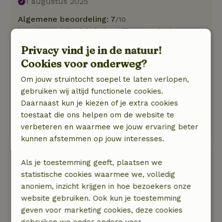
1 augustus 2025
Algemene beoordeling: 7
/10
het glazen bijhuisje is heel fijn met slecht weer
en heel sfeervol. De keuken en het badkamertje
Privacy vind je in de natuur!
zijn wel een beetje aan elkaar geknutseld.
Cookies voor onderweg?
waarbij vooral het badkamertje nog wel een
opknapbeurt kan gebruiken. De bus is een
Om jouw struintocht soepel te laten verlopen,
prettige plek om in te slapen.
gebruiken wij altijd functionele cookies.
Natuur, rust & ruimte: 5
/5
Daarnaast kun je kiezen of je extra cookies
het was een ontzettend mooie plek en
toestaat die ons helpen om de website te
bijzondere slaap accommodatie
verbeteren en waarmee we jouw ervaring beter
kunnen afstemmen op jouw interesses.
Bianca
Als je toestemming geeft, plaatsen we
21 juli 2025
statistische cookies waarmee we, volledig
Algemene beoordeling: 10
/10
anoniem, inzicht krijgen in hoe bezoekers onze
Heerlijke week gehad met het gezin en hond.
website gebruiken. Ook kun je toestemming
Genoten van de rust en natuur en de kinderen
geven voor marketing cookies, deze cookies
hebben zich prima vermaakt. Slingertouw in de
gebruiken we onder andere voor