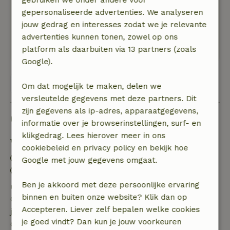
boom, fikkie stoken in de vuurpot. Slapen ik de
gepersonaliseerde advertenties. We analyseren
bus. Geweldige ervaring!
jouw gedrag en interesses zodat we je relevante
Natuur, rust & ruimte: 5
/5
advertenties kunnen tonen, zowel op ons
Heerlijke rustige omgeving midden in de natuur
platform als daarbuiten via 13 partners (zoals
Google).
Bekijk alle 42 beoordelingen
Om dat mogelijk te maken, delen we
versleutelde gegevens met deze partners. Dit
zijn gegevens als ip-adres, apparaatgegevens,
Goed om te weten
informatie over je browserinstellingen, surf- en
klikgedrag. Lees hierover meer in ons
Verblijfdetails
cookiebeleid en privacy policy en bekijk hoe
Inchecken: 15:00- 19:00
Google met jouw gegevens omgaat.
Uitchecken: 07:00- 11:00
Ben je akkoord met deze persoonlijke ervaring
Gratis annuleren binnen 7 dagen
binnen en buiten onze website? Klik dan op
Gratis annuleren binnen 7 dagen na bevestiging van
Accepteren. Liever zelf bepalen welke cookies
je boeking, bij een boekingsaanvraag meer dan 28
je goed vindt? Dan kun je jouw voorkeuren
dagen voor aanvang. Bij een boeking met aanvang