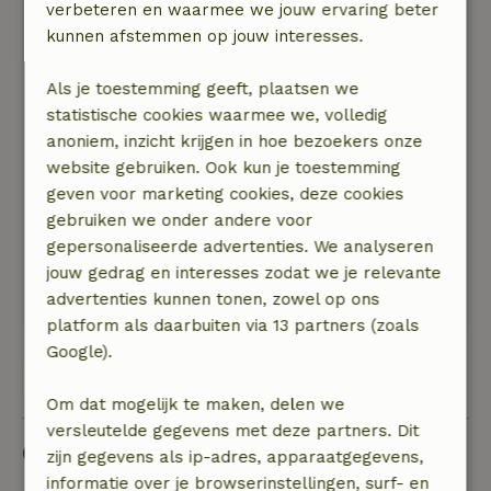
de natuur.
verbeteren en waarmee we jouw ervaring beter
Natuur, rust & ruimte: 5
kunnen afstemmen op jouw interesses.
/5
Voor wie rust zoekt en de toeristische drukte
zoveel mogelijk wil vermijden, is Gõlenkamp en
Als je toestemming geeft, plaatsen we
zijn directe omgeving de juiste plek om te
statistische cookies waarmee we, volledig
verblijven.
anoniem, inzicht krijgen in hoe bezoekers onze
Het landschap is licht glooiend en heeft een
website gebruiken. Ook kun je toestemming
gevarieerde natuur met moerassen, heide en
geven voor marketing cookies, deze cookies
bossen, waardoor rivieren en kanalen kronkelen.
gebruiken we onder andere voor
En als je van wandelingen houdt, zit je hier ook
gepersonaliseerde advertenties. We analyseren
prima want er zijn heel veel wandelroutes die je
jouw gedrag en interesses zodat we je relevante
kunt lopen.
advertenties kunnen tonen, zowel op ons
platform als daarbuiten via 13 partners (zoals
Google).
Bekijk alle 40 beoordelingen
Om dat mogelijk te maken, delen we
versleutelde gegevens met deze partners. Dit
Goed om te weten
zijn gegevens als ip-adres, apparaatgegevens,
informatie over je browserinstellingen, surf- en