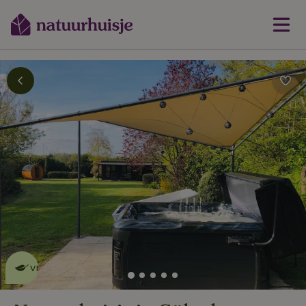
Dit natuurhuisje is eco-
vriendelijk
lees meer