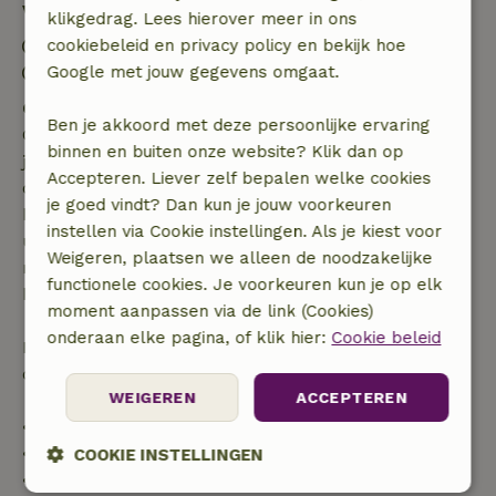
Verblijfdetails
klikgedrag. Lees hierover meer in ons
Inchecken: 15:00- 18:00
cookiebeleid en privacy policy en bekijk hoe
Uitchecken: 08:00- 10:00
Google met jouw gegevens omgaat.
Gratis annuleren binnen 7 dagen
Ben je akkoord met deze persoonlijke ervaring
Gratis annuleren binnen 7 dagen na bevestiging van
binnen en buiten onze website? Klik dan op
je boeking, bij een boekingsaanvraag meer dan 28
Accepteren. Liever zelf bepalen welke cookies
dagen voor aanvang. Bij een boeking met aanvang
je goed vindt? Dan kun je jouw voorkeuren
binnen 28 dagen geldt gratis annuleren binnen 24
instellen via Cookie instellingen. Als je kiest voor
uur. Bij annulering binnen gestelde periode heb je
Weigeren, plaatsen we alleen de noodzakelijke
recht op volledige terugbetaling van het
functionele cookies. Je voorkeuren kun je op elk
boekingsbedrag.
moment aanpassen via de link (Cookies)
onderaan elke pagina, of klik hier:
Cookie beleid
Daarna krijg je een deel van de reissom en 100% van
de borg terugbetaald:
WEIGEREN
ACCEPTEREN
• tot 42 dagen voor aankomst: 70% terugbetaald
• 42–28 dagen voor aankomst: 40% terugbetaald
COOKIE INSTELLINGEN
• 28 dagen tot de aankomstdag: 10% terugbetaald