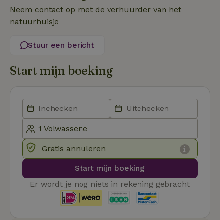
re
Neem contact op met de verhuurder van het
Pi
Ma
natuurhuisje
_tt_enable_cookie
.natuurhuisje.be
3 maanden
De
wo
Stuur een bericht
o
vo
de
be
Start mijn boeking
ge
co
we
on
CookieScriptConsent
CookieScript
4 weken 2
De
Google
.natuurhuisje.be
dagen
wo
Privacy Policy
do
Sc
se
co
Gratis annuleren
va
on
co
Start mijn boeking
va
Sc
Er wordt je nog niets in rekening gebracht
no
co
we
VISITOR_PRIVACY_METADATA
YouTube
5 maanden
De
.youtube.com
4 weken
wo