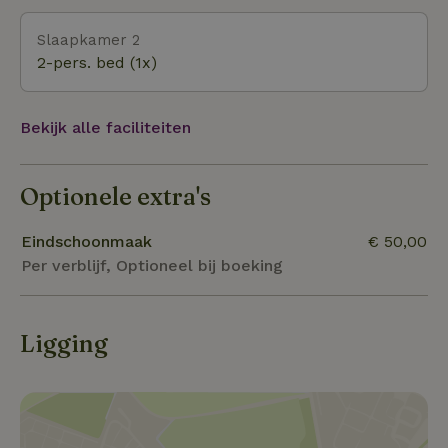
uitgestippelde fietsroutes, met onderweg leuke
Slaapkamer 2
bezienswaardigheden. - Itterbeck Heide: Ten
2-pers. bed (1x)
noordwesten van Itterbeck ligt de "Itterbecker
Heide". Het is een van de grootste aaneengesloten
zandheidegebieden in het zuidwesten van
Bekijk alle faciliteiten
Nedersaksen. Dé perfecte plek voor een heerlijke wande
Optionele extra's
Eindschoonmaak
€ 50,00
Per verblijf, Optioneel bij boeking
Ligging