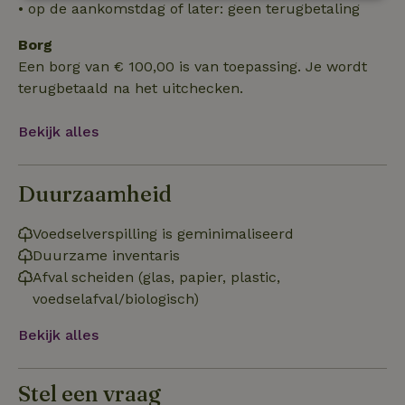
Strikt
Prestatie
Targeting
• op de aankomstdag of later: geen terugbetaling
noodzakelijk
Borg
Een borg van € 100,00 is van toepassing. Je wordt
terugbetaald na het uitchecken.
Functioneel
Bekijk alles
Duurzaamheid
Strikt noodzakelijk
Prestatie
Targeting
Voedselverspilling is geminimaliseerd
Functioneel
Duurzame inventaris
Afval scheiden (glas, papier, plastic,
Strikt noodzakelijke cookies maken de kernfunctionaliteiten
van de website mogelijk, zoals gebruikersaanmelding en
voedselafval/biologisch)
accountbeheer. De website kan niet goed worden gebruikt
zonder de strikt noodzakelijke cookies.
Bekijk alles
Aanbieder
/
Naam
Vervaldatum
Om
Domein
_pinterest_ct_ua
Pinterest Inc.
1 jaar
De
Stel een vraag
.ct.pinterest.com
wo