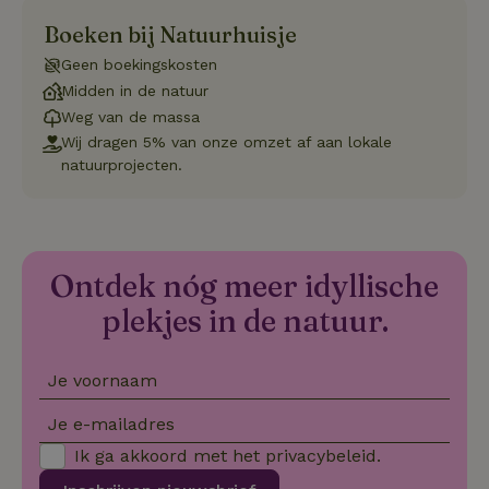
o
to
Boeken bij Natuurhuisje
de
pr
Geen boekingskosten
vo
in
Midden in de natuur
si
Weg van de massa
He
ge
Wij dragen 5% van onze omzet af aan lokale
to
natuurprojecten.
de
be
ve
pr
in
hu
w
ge
Ontdek nóg meer idyllische
to
se
plekjes in de natuur.
Je voornaam
Naam
Aanbieder
/
Domein
Verval
Aanbieder
/
Je e-mailadres
Naam
Vervaldatum
Omschrijving
_nhft_user-create-account
www.natuurhuisje.be
Sess
Domein
Ik ga akkoord met het
privacybeleid
.
_ga
Google LLC
1 jaar 1
Deze cookie
Aanbieder
/
Naam
Vervaldatum
.natuurhuisje.be
maand
is gekoppeld 
Domein