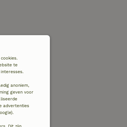
 cookies.
ebsite te
interesses.
ledig anoniem,
mming geven voor
liseerde
e advertenties
oogle).
. Dit zijn