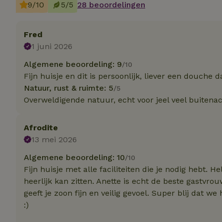
9/10
5/5
28 beoordelingen
Strikt noodzakelijk
Fred
accountbeheer. De w
1 juni 2026
Naam
Algemene beoordeling: 9
/10
_pinterest_ct_ua
Fijn huisje en dit is persoonlijk, liever een douche 
Natuur, rust & ruimte: 5
/5
_tt_enable_cookie
Overweldigende natuur, echt voor jeel veel buitenact
CookieScriptCons
Afrodite
13 mei 2026
Algemene beoordeling: 10
/10
VISITOR_PRIVACY
Fijn huisje met alle faciliteiten die je nodig hebt. H
heerlijk kan zitten. Anette is echt de beste gastvr
geeft je zoon fijn en veilig gevoel. Super blij dat 
:)