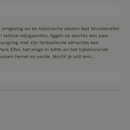
 je ontsnappen aan de stress van alledag of genieten
dag. NATUUR-RUST-RECREATIE
e omgeving en de historische steden Bad Münstereifel
 talloze wijngaarden, liggen op slechts een paar
urgring met zijn fantastische attracties een
ark Eifel, het enige in NRW, en het bijbehorende
ssen hemel en aarde. Mocht je ooit een
n Euskirchen of de Zikkurat vrijetijdsfabriek in
ur rijplezier voor (motor)fietsers, mountainbikers of
je als een insider langs de interessantste routes in de
n onze gidsen.