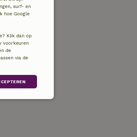
ngen, surf- en
jk hoe Google
e? Klik dan op
uw voorkeuren
en de
assen via de
CCEPTEREN
unctioneel