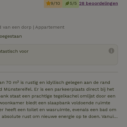
9/10
5/5
28 beoordelingen
nd van een dorp | Appartement
toegestaan
tastisch voor
 70 m² is rustig en idyllisch gelegen aan de rand
Münstereifel. Er is een parkeerplaats direct bij het
nk staat een prachtige tegelkachel omlijst door een
e woonkamer biedt een slaapbank voldoende ruimte
er heeft een toilet en wasruimte, evenals een bad om
 absolute rust om nieuwe energie op te doen. Vanuit
, waar je kunt genieten van een schilderachtig