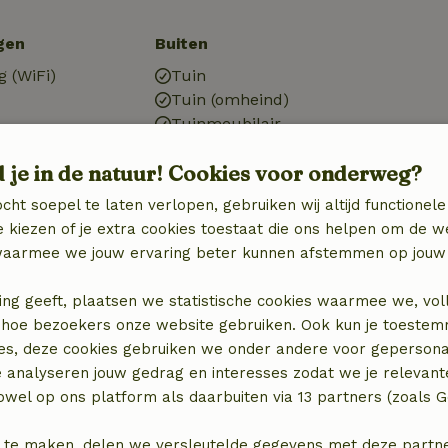
gen
Buiten
g (WiFi)
Tuin
Tuin (omheind)
Tuinmeubilair
Terras
d je in de natuur! Cookies voor onderweg?
Terras (overdekt)
V)
Tuindeuren
cht soepel te laten verlopen, gebruiken wij altijd functionele
Berging
 kiezen of je extra cookies toestaat die ons helpen om de w
aarmee we jouw ervaring beter kunnen afstemmen op jouw 
ing geeft, plaatsen we statistische cookies waarmee we, vol
Badkamer
 in hoe bezoekers onze website gebruiken. Ook kun je toeste
es, deze cookies gebruiken we onder andere voor gepersona
Badkamer (1x)
e analyseren jouw gedrag en interesses zodat we je relevant
Bad
wel op ons platform als daarbuiten via 13 partners (zoals G
binatie
Toilet
 te maken, delen we versleutelde gegevens met deze partners