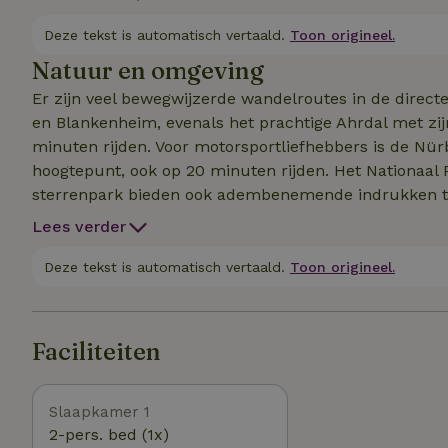
uitzicht op de bergen en dalen van de Eifel. Hier kun
van de rust en stilte van de Eifel na een bewogen 
Deze tekst is automatisch vertaald.
Toon origineel.
Natuur en omgeving
Er zijn veel bewegwijzerde wandelroutes in de direct
en Blankenheim, evenals het prachtige Ahrdal met zijn
minuten rijden. Voor motorsportliefhebbers is de Nürb
hoogtepunt, ook op 20 minuten rijden. Het Nationaal P
sterrenpark bieden ook adembenemende indrukken tu
regenachtige dag hebben, dan laten het zwemparadijs i
Lees verder
Mechernich niets te wensen over. De Eifel biedt ook pu
toerfietsers. Alleen of met een ervaren reisleider, die 
Deze tekst is automatisch vertaald.
Toon origineel.
Eifel leidt. We brengen je graag in contact met een va
Faciliteiten
Slaapkamer 1
2-pers. bed (1x)