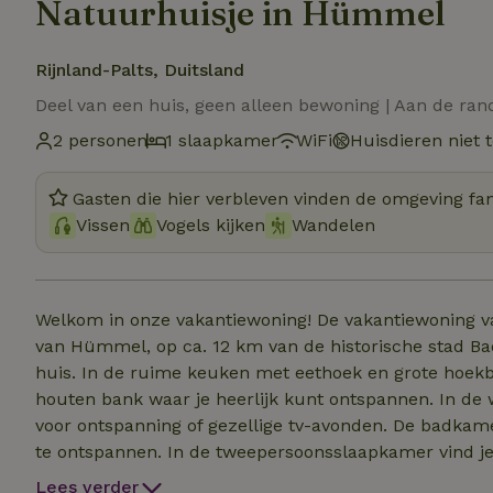
Natuurhuisje in Hümmel
Rijnland-Palts, Duitsland
Deel van een huis, geen alleen bewoning | Aan de ra
2 personen
1 slaapkamer
WiFi
Huisdieren niet 
Gasten die hier verbleven vinden de omgeving fan
Vissen
Vogels kijken
Wandelen
Welkom in onze vakantiewoning! De vakantiewoning van
van Hümmel, op ca. 12 km van de historische stad Bad 
huis. In de ruime keuken met eethoek en grote hoekba
houten bank waar je heerlijk kunt ontspannen. In d
voor ontspanning of gezellige tv-avonden. De badkam
te ontspannen. In de tweepersoonsslaapkamer vind je
de keuken heb je direct toegang tot het houten terras
Lees verder