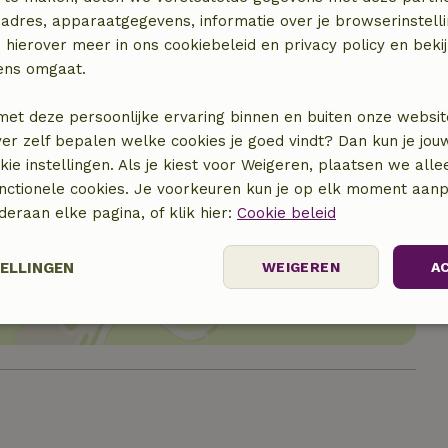
adres, apparaatgegevens, informatie over je browserinstelli
 hierover meer in ons cookiebeleid en privacy policy en beki
ens omgaat.
met deze persoonlijke ervaring binnen en buiten onze websit
ver zelf bepalen welke cookies je goed vindt? Dan kun je jo
okie instellingen. Als je kiest voor Weigeren, plaatsen we alle
unctionele cookies. Je voorkeuren kun je op elk moment aanp
nderaan elke pagina, of klik hier:
Cookie beleid
locatie
TELLINGEN
WEIGEREN
A
elijk
Prestatie
Targeting
F