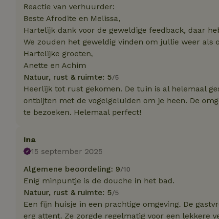
Reactie van verhuurder:
Beste Afrodite en Melissa,
Naam
Naam
Hartelijk dank voor de geweldige feedback, daar h
_nhft_user-creat
We zouden het geweldig vinden om jullie weer als
Naam
_ga
Hartelijke groeten,
FPID
Anette en Achim
_nhftconstraint_s
lowest-price
Natuur, rust & ruimte: 5
/5
Heerlijk tot rust gekomen. De tuin is al helemaal ge
_uetsid
_nhft_safety-depo
ontbijten met de vogelgeluiden om je heen. De om
te bezoeken. Helemaal perfect!
_ga_JRK1QL37RY
_uetvid
_nhftconstraint_p
policy
_ttp
Ina
15 september 2025
_nhftconstraint_s
deposit-refund
uid
Algemene beoordeling: 9
/10
_ttp
Enig minpuntje is de douche in het bad.
_nhft_privacy-pol
Natuur, rust & ruimte: 5
/5
Een fijn huisje in een prachtige omgeving. De gast
FPAU
IDE
erg attent. Ze zorgde regelmatig voor een lekkere v
ar_debug