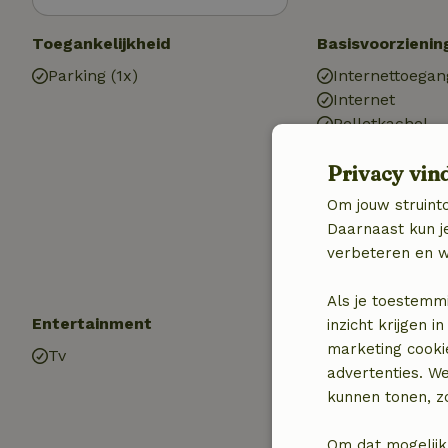
Toegankelijkheid
Basisvoorzienin
Parking (1x)
Internettoegan
Internet
Pelletkachel
Houtkachel
Privacy vin
Gaskachel
Verwarming (C
Om jouw struinto
Drinkwater
Daarnaast kun je
Warm water
verbeteren en w
Elektriciteit
Als je toestemm
Entertainment
Keuken
inzicht krijgen
marketing cooki
Tv
Keuken
advertenties. W
Afwasmachine
kunnen tonen, zo
Koel-/vriescom
Om dat mogelijk