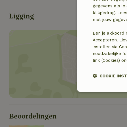
gegevens als ip-
klikgedrag. Lees
Ligging
met jouw gegev
Ben je akkoord 
Accepteren. Lie
instellen via Co
noodzakelijke f
link (Cookies) o
Toon 
COOKIE INS
Strikt noodzak
Beoordelingen