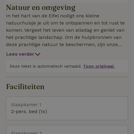
Gezellige zithoek met bank, fauteuil en tv. - Kleine
Natuur en omgeving
eettafel met hoekbank en twee stoelen. - Klein
In het hart van de Eifel nodigt ons kleine
keukentje met koelkast met vriesvak, magnetron,
natuurhuisje je uit om te ontspannen en tot rust te
Senseo, broodrooster, eierkoker, waterkoker en een
komen. Vergeet het leven van alledag en geniet van
mobiele inductiekookplaat met een kookplaat. ER IS
het prachtige landschap. Om de hulpbronnen van
GEEN bakoven beschikbaar! - Comfortabel
deze prachtige natuur te beschermen, zijn onze
tweepersoonsbed 1.80m x 2.00m
gebouwen uitgerust met de nieuwste
Lees verder
energienormen - geothermische energie,
fotovoltaïsche panelen, LED-lampen, driedubbele
Deze tekst is automatisch vertaald.
Toon origineel.
beglazing en perfecte buitenisolatie zorgen voor een
comfortabel leefklimaat. Op onze boerderij wonen 2
Faciliteiten
paarden, 2 pony's, 2 katten, 3 geiten, kippen, cavia's
en een hond. Je bent van harte welkom om ons te
helpen met het verzorgen van de dieren. Op ons
Slaapkamer 1
ruime terrein is genoeg ruimte om te ravotten en te
2-pers. bed (1x)
ontspannen. Voor kinderen is er ook een grote
trampoline, een zandbak, schommels, glijbanen en
een klimrek. Het Eifelpark ligt op 14 minuten rijden
Slaapkamer 2