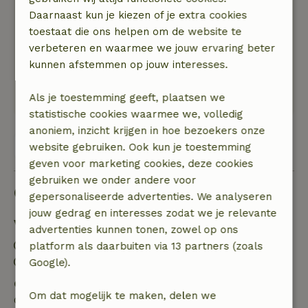
4 augustus 2025
Daarnaast kun je kiezen of je extra cookies
Algemene beoordeling: 9
/10
toestaat die ons helpen om de website te
Het huisje was voor ons een perfecte
verbeteren en waarmee we jouw ervaring beter
uitvalsbasis voor de 2 dagen die we er verbleven
kunnen afstemmen op jouw interesses.
Natuur, rust & ruimte: 5
/5
Mooi en schoon appartement, uitstekend
Als je toestemming geeft, plaatsen we
statistische cookies waarmee we, volledig
anoniem, inzicht krijgen in hoe bezoekers onze
Bekijk alle 4 beoordelingen
website gebruiken. Ook kun je toestemming
geven voor marketing cookies, deze cookies
gebruiken we onder andere voor
Goed om te weten
gepersonaliseerde advertenties. We analyseren
jouw gedrag en interesses zodat we je relevante
Verblijfdetails
advertenties kunnen tonen, zowel op ons
Inchecken: 15:00- 22:00
platform als daarbuiten via 13 partners (zoals
Uitchecken: 07:00- 11:00
Google).
Gratis annuleren binnen 7 dagen
Om dat mogelijk te maken, delen we
Gratis annuleren binnen 7 dagen na bevestiging van