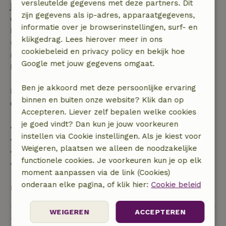
versleutelde gegevens met deze partners. Dit
je boeking, bij een boekingsaanvraag meer dan 28
zijn gegevens als ip-adres, apparaatgegevens,
dagen voor aanvang. Bij een boeking met aanvang
informatie over je browserinstellingen, surf- en
binnen 28 dagen geldt gratis annuleren binnen 24
klikgedrag. Lees hierover meer in ons
uur. Bij annulering binnen gestelde periode heb je
cookiebeleid en privacy policy en bekijk hoe
recht op volledige terugbetaling van het
Google met jouw gegevens omgaat.
boekingsbedrag.
Ben je akkoord met deze persoonlijke ervaring
Daarna krijg je een deel van de reissom en 100% van
binnen en buiten onze website? Klik dan op
de borg terugbetaald:
Accepteren. Liever zelf bepalen welke cookies
je goed vindt? Dan kun je jouw voorkeuren
• tot 42 dagen voor aankomst: 70% terugbetaald
instellen via Cookie instellingen. Als je kiest voor
• 42–28 dagen voor aankomst: 40% terugbetaald
Weigeren, plaatsen we alleen de noodzakelijke
• 28 dagen tot de aankomstdag: 10% terugbetaald
functionele cookies. Je voorkeuren kun je op elk
• op de aankomstdag of later: geen terugbetaling
moment aanpassen via de link (Cookies)
onderaan elke pagina, of klik hier:
Cookie beleid
Bekijk alles
WEIGEREN
ACCEPTEREN
Duurzaamheid