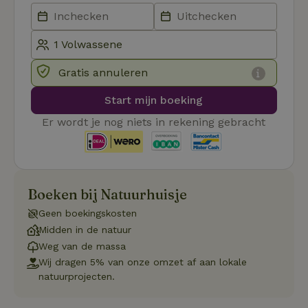
Naam
Vervaldatum
Om
Domein
_pinterest_ct_ua
Pinterest Inc.
1 jaar
De
.ct.pinterest.com
wo
re
Pi
Ma
Gratis annuleren
_tt_enable_cookie
.natuurhuisje.be
3 maanden
De
wo
Start mijn boeking
o
vo
Er wordt je nog niets in rekening gebracht
de
be
ge
co
we
on
Boeken bij Natuurhuisje
CookieScriptConsent
CookieScript
4 weken 2
De
Google
.natuurhuisje.be
dagen
wo
Privacy Policy
do
Geen boekingskosten
Sc
Midden in de natuur
se
co
Weg van de massa
va
on
Wij dragen 5% van onze omzet af aan lokale
co
natuurprojecten.
va
Sc
no
co