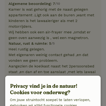
Algemene beoordeling: 7
/10
Kamer is wat gehorig met de naast gelegen
appartement .Ligt ook aan de buren ,want met
kinderen is het lawaaieriger als met 2
motorrijders.
Wij hebben ook een air-frayer mee ,omdat er
geen oven aanwezig is , wel een magnetron.
Natuur, rust & ruimte: 5
/5
Heel rustig gelegen.
Met eigenaren weinig contact gehad ,en dat
vonden we geen probleem.
Aangezien de koelkast naast het 2persoonsbed
staat ,en dan af en toe aanslaat ,met iets lawaai
, hebben we in de losse bedden van de
logeerkamer geslapen. Wat op zich geen
Privacy vind je in de natuur!
probleem is.
Cookies voor onderweg?
Om jouw struintocht soepel te laten verlopen,
Eline
gebruiken wij altijd functionele cookies.