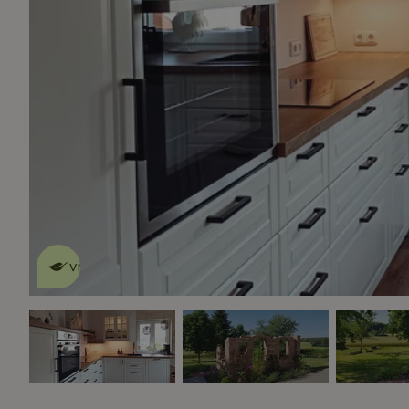
Dit natuurhuisje is eco-
vriendelijk
lees meer