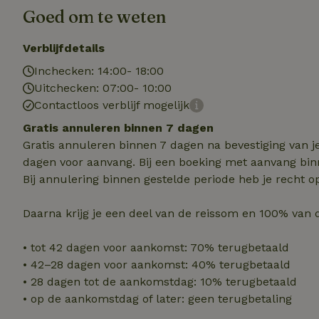
Goed om te weten
Strikt noodzakelijk
Verblijfdetails
accountbeheer. De w
Inchecken: 14:00- 18:00
Naam
Uitchecken: 07:00- 10:00
Contactloos verblijf mogelijk
_pinterest_ct_ua
Gratis annuleren binnen 7 dagen
_tt_enable_cookie
Gratis annuleren binnen 7 dagen na bevestiging van j
dagen voor aanvang. Bij een boeking met aanvang bin
CookieScriptCons
Bij annulering binnen gestelde periode heb je recht o
Daarna krijg je een deel van de reissom en 100% van 
VISITOR_PRIVACY
• tot 42 dagen voor aankomst: 70% terugbetaald
• 42–28 dagen voor aankomst: 40% terugbetaald
• 28 dagen tot de aankomstdag: 10% terugbetaald
• op de aankomstdag of later: geen terugbetaling