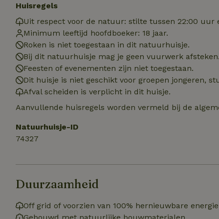
Huisregels
Uit respect voor de natuur: stilte tussen 22:00 uur 
Naam
Naam
Minimum leeftijd hoofdboeker: 18 jaar.
_nhft_user-creat
Naam
Roken is niet toegestaan in dit natuurhuisje.
_ga
Bij dit natuurhuisje mag je geen vuurwerk afsteken
FPID
_nhftconstraint_s
Feesten of evenementen zijn niet toegestaan.
lowest-price
Dit huisje is niet geschikt voor groepen jongeren, 
_uetsid
Afval scheiden is verplicht in dit huisje.
_nhft_safety-depo
Aanvullende huisregels worden vermeld bij de algeme
_ga_JRK1QL37RY
_uetvid
Natuurhuisje-ID
_nhftconstraint_p
policy
_ttp
74327
_nhftconstraint_s
deposit-refund
uid
_ttp
Duurzaamheid
_nhft_privacy-pol
Off grid of voorzien van 100% hernieuwbare energie
FPAU
IDE
Gebouwd met natuurlijke bouwmaterialen
ar_debug