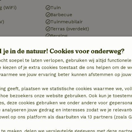
g (WiFi)
Tuin
Barbecue
V)
Tuinmeubilair
Terras (overdekt)
Berging
d je in de natuur! Cookies voor onderweg?
cht soepel te laten verlopen, gebruiken wij altijd functionele
Keuken
 kiezen of je extra cookies toestaat die ons helpen om de w
aarmee we jouw ervaring beter kunnen afstemmen op jouw 
Keuken
)
Afwasmachine
ing geeft, plaatsen we statistische cookies waarmee we, vol
n
Koel-/vriescombinatie
 in hoe bezoekers onze website gebruiken. Ook kun je toeste
Oven
es, deze cookies gebruiken we onder andere voor gepersona
Gasfornuis
e analyseren jouw gedrag en interesses zodat we je relevant
wel op ons platform als daarbuiten via 13 partners (zoals G
 te maken, delen we versleutelde gegevens met deze partners