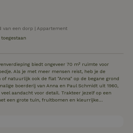
nd van een dorp | Appartement
t toegestaan
enverdieping biedt ongeveer 70 m² ruimte voor
edje. Als je met meer mensen reist, heb je de
of natuurlijk ook de flat "Anna" op de begane grond
voor detail. Trakteer jezelf op een
et een grote tuin, fruitbomen en kleurrijke
s en veel ruimte om te dromen, uit te rusten en te
den opgeladen in onze wallbox (aparte rekening).
dbandverbinding!