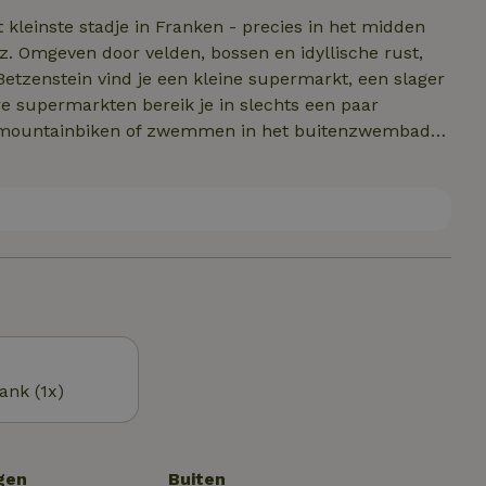
 kleinste stadje in Franken - precies in het midden
ust,
n Betzenstein vind je een kleine supermarkt, een slager
e supermarkten bereik je in slechts een paar
, mountainbiken of zwemmen in het buitenzwembad
 rustige Veldensteiner Forst en het gevarieerde
n zijn trekken.
ank (1x)
gen
Buiten