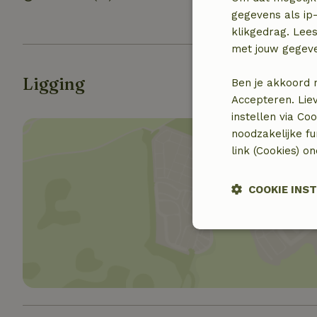
(gemeenschapp
gegevens als ip-
klikgedrag. Lees
met jouw gegev
Ligging
Ben je akkoord 
Accepteren. Lie
instellen via Co
noodzakelijke f
link (Cookies) o
COOKIE INS
Toon 
Strikt noodzak