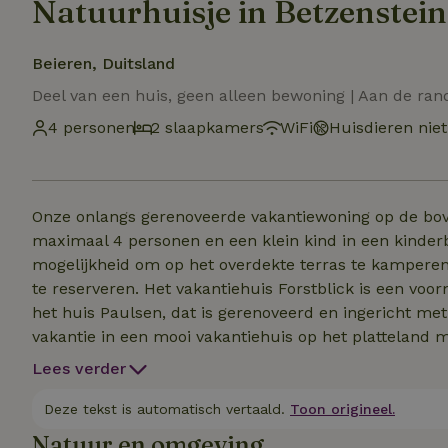
Natuurhuisje in Betzenstein
Beieren, Duitsland
Deel van een huis, geen alleen bewoning | Aan de ra
4 personen
2 slaapkamers
WiFi
Huisdieren nie
Onze onlangs gerenoveerde vakantiewoning op de bov
maximaal 4 personen en een klein kind in een kinderb
mogelijkheid om op het overdekte terras te kamperen 
te reserveren. Het vakantiehuis Forstblick is een voormalige boerderij van Anna en Paul Schmidt uit 1960,
het huis Paulsen, dat is gerenoveerd en ingericht met veel aandacht 
vakantie in een mooi vakantiehuis op het platteland m
bloembedden, met een kampvuurplaats, barbecueplaat
Lees verder
ontspannen op de terrassen met zitplaatsen. Er zijn voldoende parkeerplaatsen en afsluitbare stallingen
voor motoren en e-bikes. E-auto's kunnen handig wor
Deze tekst is automatisch vertaald.
Toon origineel.
Werken op afstand is geen probleem dankzij de bree
Natuur en omgeving