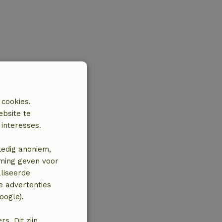
 cookies.
ebsite te
interesses.
ledig anoniem,
mming geven voor
liseerde
e advertenties
oogle).
. Dit zijn