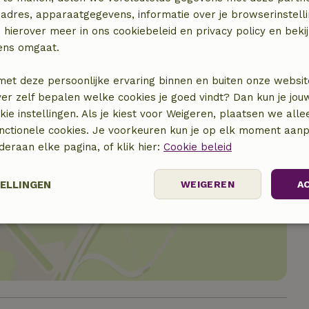
elijk)
adres, apparaatgegevens, informatie over je browserinstelli
 hierover meer in ons cookiebeleid en privacy policy en beki
ens omgaat.
met deze persoonlijke ervaring binnen en buiten onze websit
ver zelf bepalen welke cookies je goed vindt? Dan kun je jo
okie instellingen. Als je kiest voor Weigeren, plaatsen we alle
unctionele cookies. Je voorkeuren kun je op elk moment aanp
nderaan elke pagina, of klik hier:
Cookie beleid
TELLINGEN
WEIGEREN
A
locatie
elijk
Prestatie
Targeting
F