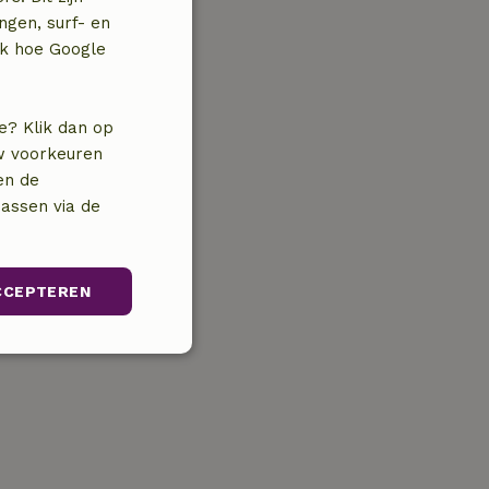
ngen, surf- en
jk hoe Google
e? Klik dan op
uw voorkeuren
en de
assen via de
CCEPTEREN
unctioneel