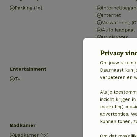
Parking (1x)
Internettoegan
Internet
Verwarming (C
Auto laadpaal
Drinkwater
Warm water
Privacy vin
Elektriciteit
Om jouw struinto
Entertainment
Kinderen
Daarnaast kun je
verbeteren en w
Tv
Kinderbed (1x)
Kinderstoel (1x
Als je toestemm
Speeltoestelle
inzicht krijgen
marketing cooki
advertenties. W
kunnen tonen, zo
Badkamer
Wasserij
Badkamer (1x)
Wasmachine
Om dat mogelijk