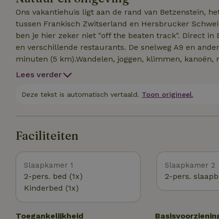
Ons vakantiehuis ligt aan de rand van Betzenstein, het
tussen Frankisch Zwitserland en Hersbrucker Schweiz. Omgeven door velden, bossen en idyllische r
ben je hier zeker niet "off the beaten track". Direct i
en verschillende restaurants. De snelweg A9 en ander
minuten (5 km).Wandelen, joggen, klimmen, kanoën
van Betzenstein, maar ook lange wandelingen door het
Lees verder
cultuurlandschap - elke sportliefhebber komt hier aa
Deze tekst is automatisch vertaald.
Toon origineel.
Faciliteiten
Slaapkamer 1
Slaapkamer 2
2-pers. bed (1x)
2-pers. slaapb
Kinderbed (1x)
Toegankelijkheid
Basisvoorzienin